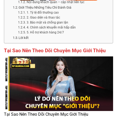
Nội dung khách quan – cập nhật liên tục
Giới Thiệu Những Tiêu Chí Đánh Giá
1. Tỷ lệ đổi thưởng cao
2. Giao diện và thao tác
3. Bảo mật và chống gian lận
4. Chính sách khuyến mãi hấp dẫn
5. Hỗ trợ khách hàng 24/7
Lời kết
Tại Sao Nên Theo Dõi Chuyên Mục Giới Thiệu
Tại Sao Nên Theo Dõi Chuyên Mục Giới Thiệu