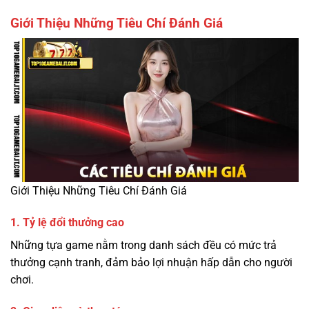
Giới Thiệu
Những Tiêu Chí Đánh Giá
Giới Thiệu Những Tiêu Chí Đánh Giá
1. Tỷ lệ đổi thưởng cao
Những tựa game nằm trong danh sách đều có mức trả
thưởng cạnh tranh, đảm bảo lợi nhuận hấp dẫn cho người
chơi.