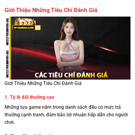
Giới Thiệu
Những Tiêu Chí Đánh Giá
Giới Thiệu Những Tiêu Chí Đánh Giá
1. Tỷ lệ đổi thưởng cao
Những tựa game nằm trong danh sách đều có mức trả
thưởng cạnh tranh, đảm bảo lợi nhuận hấp dẫn cho người
chơi.