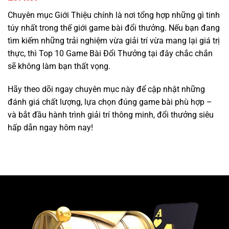
Chuyên mục Giới Thiệu chính là nơi tổng hợp những gì tinh
túy nhất trong thế giới game bài đổi thưởng. Nếu bạn đang
tìm kiếm những trải nghiệm vừa giải trí vừa mang lại giá trị
thực, thì Top 10 Game Bài Đổi Thưởng tại đây chắc chắn
sẽ không làm bạn thất vọng.
Hãy theo dõi ngay chuyên mục này để cập nhật những
đánh giá chất lượng, lựa chọn đúng game bài phù hợp –
và bắt đầu hành trình giải trí thông minh, đổi thưởng siêu
hấp dẫn ngay hôm nay!