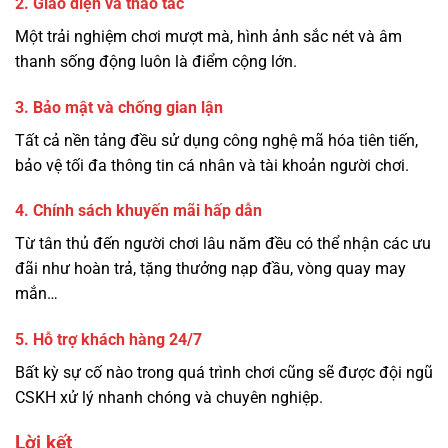
2. Giao diện và thao tác
Một trải nghiệm chơi mượt mà, hình ảnh sắc nét và âm
thanh sống động luôn là điểm cộng lớn.
3. Bảo mật và chống gian lận
Tất cả nền tảng đều sử dụng công nghệ mã hóa tiên tiến,
bảo vệ tối đa thông tin cá nhân và tài khoản người chơi.
4. Chính sách khuyến mãi hấp dẫn
Từ tân thủ đến người chơi lâu năm đều có thể nhận các ưu
đãi như hoàn trả, tặng thưởng nạp đầu, vòng quay may
mắn…
5. Hỗ trợ khách hàng 24/7
Bất kỳ sự cố nào trong quá trình chơi cũng sẽ được đội ngũ
CSKH xử lý nhanh chóng và chuyên nghiệp.
Lời kết