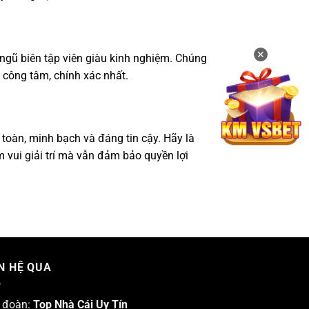
✕
 ngũ biên tập viên giàu kinh nghiệm. Chúng
á công tâm, chính xác nhất.
 toàn, minh bạch và đáng tin cậy. Hãy là
 vui giải trí mà vẫn đảm bảo quyền lợi
N HỆ QUA
 đoàn:
Top Nhà Cái Uy Tín