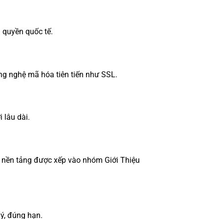
m quyền quốc tế.
ông nghệ mã hóa tiên tiến như SSL.
 lâu dài.
ng nền tảng được xếp vào nhóm Giới Thiệu
lý, đúng hạn.