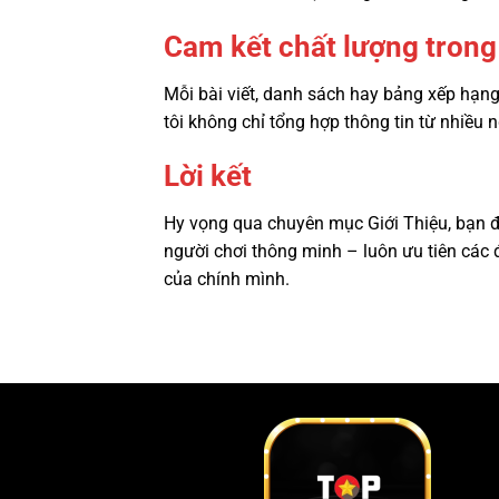
Cam kết chất lượng trong
Mỗi bài viết, danh sách hay bảng xếp hạng
tôi không chỉ tổng hợp thông tin từ nhiều 
Lời kết
Hy vọng qua chuyên mục Giới Thiệu, bạn đã
người chơi thông minh – luôn ưu tiên các 
của chính mình.