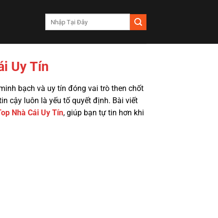
i Uy Tín
 minh bạch và uy tín đóng vai trò then chốt
 cậy luôn là yếu tố quyết định. Bài viết
Top Nhà Cái Uy Tín
, giúp bạn tự tin hơn khi