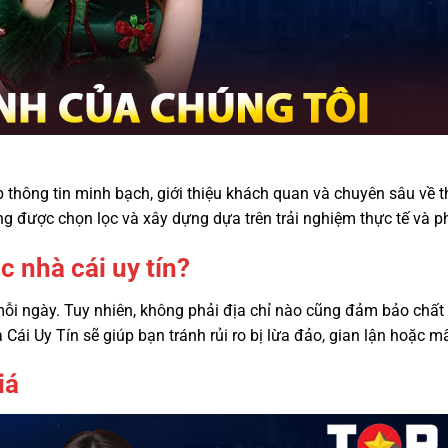
hông tin minh bạch, giới thiệu khách quan và chuyên sâu về thị t
ng được chọn lọc và xây dựng dựa trên trải nghiệm thực tế và 
c nhà cái uy tín?
 mỗi ngày. Tuy nhiên, không phải địa chỉ nào cũng đảm bảo chất 
Cái Uy Tín sẽ giúp bạn tránh rủi ro bị lừa đảo, gian lận hoặc mấ
iá