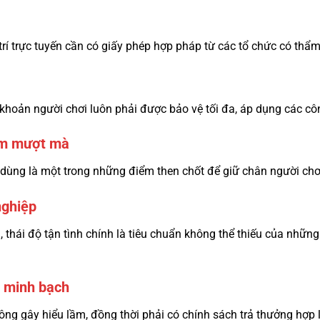
trí trực tuyến cần có giấy phép hợp pháp từ các tổ chức có thẩ
i khoản người chơi luôn phải được bảo vệ tối đa, áp dụng các c
iệm mượt mà
i dùng là một trong những điểm then chốt để giữ chân người chơi
nghiệp
, thái độ tận tình chính là tiêu chuẩn không thể thiếu của nhữ
i minh bạch
ông gây hiểu lầm, đồng thời phải có chính sách trả thưởng hợp 