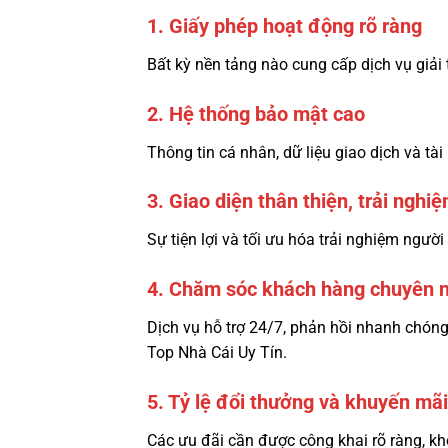
1. Giấy phép hoạt động rõ ràng
Bất kỳ nền tảng nào cung cấp dịch vụ giải 
2. Hệ thống bảo mật cao
Thông tin cá nhân, dữ liệu giao dịch và tà
3. Giao diện thân thiện, trải ngh
Sự tiện lợi và tối ưu hóa trải nghiệm ngườ
4. Chăm sóc khách hàng chuyên 
Dịch vụ hỗ trợ 24/7, phản hồi nhanh chóng
Top Nhà Cái Uy Tín.
5. Tỷ lệ đổi thưởng và khuyến mã
Các ưu đãi cần được công khai rõ ràng, kh