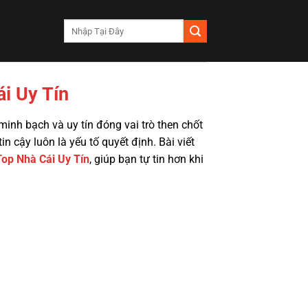
i Uy Tín
 minh bạch và uy tín đóng vai trò then chốt
 cậy luôn là yếu tố quyết định. Bài viết
Top Nhà Cái Uy Tín
, giúp bạn tự tin hơn khi