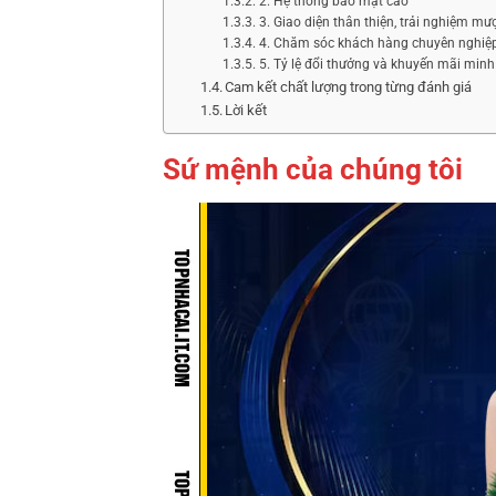
2. Hệ thống bảo mật cao
3. Giao diện thân thiện, trải nghiệm m
4. Chăm sóc khách hàng chuyên nghiệ
5. Tỷ lệ đổi thưởng và khuyến mãi min
Cam kết chất lượng trong từng đánh giá
Lời kết
Sứ mệnh của chúng tôi