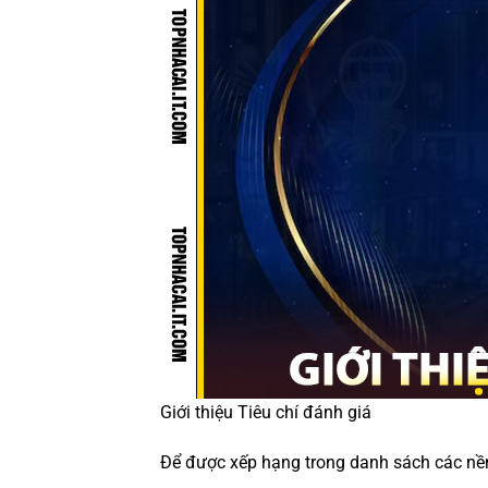
Giới thiệu Tiêu chí đánh giá
Để được xếp hạng trong danh sách các nền 