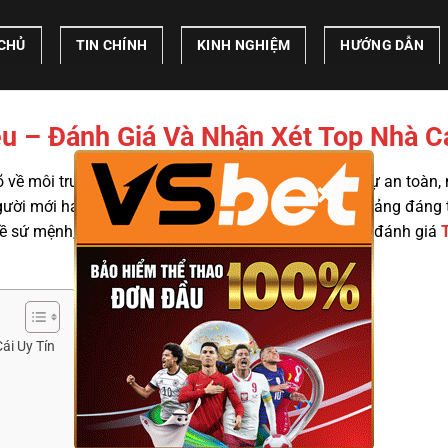
CHỦ
TIN CHÍNH
KINH NGHIỆM
HƯỚNG DẪN
iệu – Đánh Giá Và Nhận Xét Top Nhà Cá
 về môi trường giải trí trực tuyến hiện đại – nơi mà sự an toàn,
×
ười mới hay đã quen thuộc, việc lựa chọn đúng nền tảng đáng tin
về sứ mệnh, mục tiêu và những tiêu chí quan trọng để đánh giá
ái Uy Tín