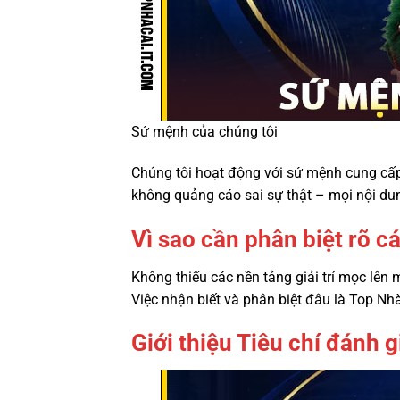
Sứ mệnh của chúng tôi
Chúng tôi hoạt động với sứ mệnh cung cấp t
không quảng cáo sai sự thật – mọi nội du
Vì sao cần phân biệt rõ cá
Không thiếu các nền tảng giải trí mọc lên
Việc nhận biết và phân biệt đâu là Top Nhà 
Giới thiệu Tiêu chí đánh g