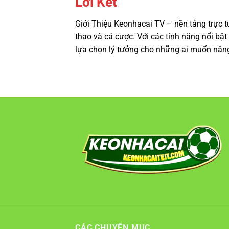
Lời Kết
Giới Thiệu Keonhacai TV – nền tảng trực t
thao và cá cược. Với các tính năng nổi bật 
lựa chọn lý tưởng cho những ai muốn nâng 
CÁC CHUYÊN MỤC