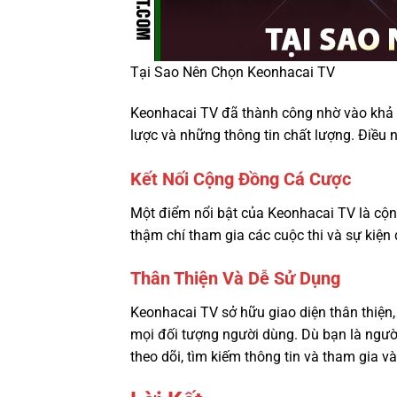
Tại Sao Nên Chọn Keonhacai TV
Keonhacai TV đã thành công nhờ vào khả n
lược và những thông tin chất lượng. Điều 
Kết Nối Cộng Đồng Cá Cược
Một điểm nổi bật của Keonhacai TV là cộng
thậm chí tham gia các cuộc thi và sự kiện 
Thân Thiện Và Dễ Sử Dụng
Keonhacai TV sở hữu giao diện thân thiện,
mọi đối tượng người dùng. Dù bạn là ngườ
theo dõi, tìm kiếm thông tin và tham gia v