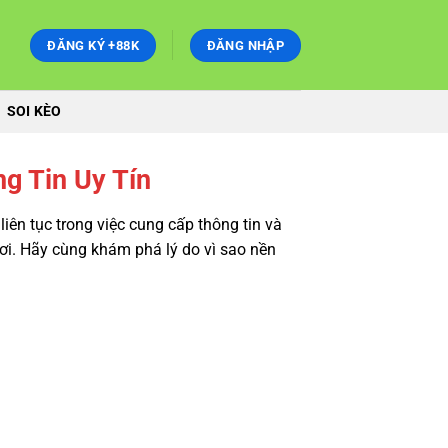
ĐĂNG KÝ +88K
ĐĂNG NHẬP
SOI KÈO
g Tin Uy Tín
iên tục trong việc cung cấp thông tin và
ơi. Hãy cùng khám phá lý do vì sao nền