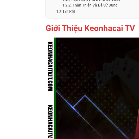
Thân Thiện Và Dễ Sử Dụng
Lời Kết
Giới Thiệu Keonhacai TV