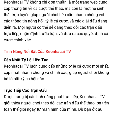
Keonhacai TV không chỉ đơn thuần là một trang web cung
cấp thông tin về cá cược thể thao, mà còn là một hệ sinh
thái trực tuyến giúp người chơi tiếp cận nhanh chóng với
các thông tin nóng hổi, tỷ lệ cá cược, và các giải đấu đang
diễn ra. Mọi người có thể dễ dàng theo dõi các trận đấu
trực tiếp, nhận định trước trận, và đưa ra các quyết định cá
cược chính xác.
Tính Năng Nổi Bật Của Keonhacai TV
Cập Nhật Tỷ Lệ Liên Tục
Keonhacai TV luôn cung cấp những tỷ lệ cá cược mới nhất,
cập nhật nhanh chóng và chính xác, giúp người chơi không
bỏ lỡ bất kỳ cơ hội nào.
Trực Tiếp Các Trận Đấu
Được trang bị các tính năng phát trực tiếp, Keonhacai TV
giới thiệu người chơi theo dõi các trận đấu thể thao lớn trên
toàn thế giới ngay từ màn hình của mình. Dù bạn ở đâu,