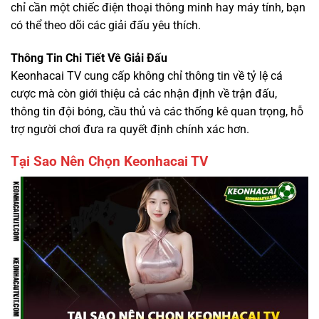
chỉ cần một chiếc điện thoại thông minh hay máy tính, bạn
có thể theo dõi các giải đấu yêu thích.
Thông Tin Chi Tiết Về Giải Đấu
Keonhacai TV cung cấp không chỉ thông tin về tỷ lệ cá
cược mà còn giới thiệu cả các nhận định về trận đấu,
thông tin đội bóng, cầu thủ và các thống kê quan trọng, hỗ
trợ người chơi đưa ra quyết định chính xác hơn.
Tại Sao Nên Chọn Keonhacai TV