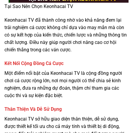
Tại Sao Nên Chọn Keonhacai TV
Keonhacai TV đã thành công nhờ vào khả năng đem lại
trải nghiệm cá cược không chỉ dựa vào may mắn mà còn
có sự kết hợp của kiến thức, chiến lược và những thông tin
chất lượng. Điều này giúp người chơi nâng cao cơ hội
chiến thắng trong các ván cược.
Kết Nối Cộng Đồng Cá Cược
Một điểm nổi bật của Keonhacai TV là cộng đồng người
chơi cá cược rộng lớn, nơi mọi người có thể chia sẻ kinh
nghiệm, đưa ra những dự đoán, thậm chí tham gia các
cuộc thi và sự kiện đặc biệt.
Thân Thiện Và Dễ Sử Dụng
Keonhacai TV sở hữu giao diện thân thiện, dễ sử dụng,
được thiết kế tối ưu cho cả máy tính và thiết bị di động,