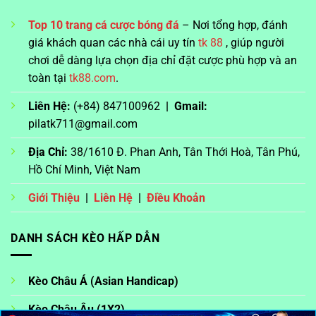
Top 10 trang cá cược bóng đá
– Nơi tổng hợp, đánh
giá khách quan các nhà cái uy tín
tk 88
, giúp người
chơi dễ dàng lựa chọn địa chỉ đặt cược phù hợp và an
toàn tại
tk88.com
.
Liên Hệ:
(+84) 847100962
| Gmail:
pilatk711@gmail.com
Địa Chỉ:
38/1610 Đ. Phan Anh, Tân Thới Hoà, Tân Phú,
Hồ Chí Minh, Việt Nam
Giới Thiệu
|
Liên Hệ
|
Điều Khoản
DANH SÁCH KÈO HẤP DẪN
Kèo Châu Á (Asian Handicap)
Kèo Châu Âu (1X2)