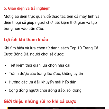
5. Giao diện và trải nghiệm
Một giao diện trực quan, dễ thao tác trên cả máy tính và
điện thoại sẽ giúp người chơi tiết kiệm thời gian và tập
trung hơn vào trận đấu.
Lợi ích khi tham khảo
Khi tìm hiểu và lựa chọn từ danh sách Top 10 Trang Cá
Cược Bóng Đá, người chơi sẽ được:
Tiết kiệm thời gian lựa chọn nhà cái
Tránh được các trang lừa đảo, không uy tín
Hưởng các ưu đãi, khuyến mãi hấp dẫn
Cộng đồng người chơi đông đảo, sôi động
Giới thiệu những rủi ro khi cá cược