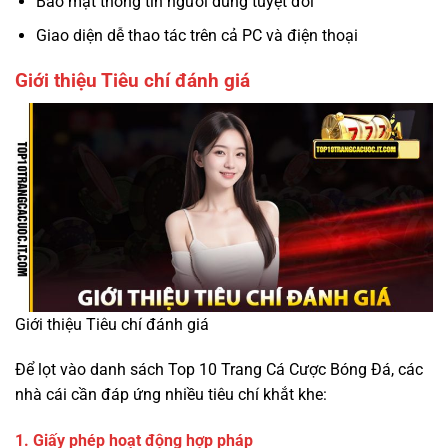
Bảo mật thông tin người dùng tuyệt đối
Giao diện dễ thao tác trên cả PC và điện thoại
Giới thiệu Tiêu chí đánh giá
Giới thiệu Tiêu chí đánh giá
Để lọt vào danh sách Top 10 Trang Cá Cược Bóng Đá, các
nhà cái cần đáp ứng nhiều tiêu chí khắt khe:
1. Giấy phép hoạt động hợp pháp