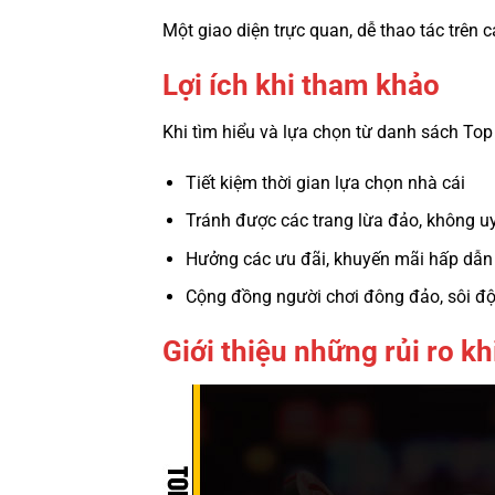
Một giao diện trực quan, dễ thao tác trên c
Lợi ích khi tham khảo
Khi tìm hiểu và lựa chọn từ danh sách To
Tiết kiệm thời gian lựa chọn nhà cái
Tránh được các trang lừa đảo, không uy
Hưởng các ưu đãi, khuyến mãi hấp dẫn
Cộng đồng người chơi đông đảo, sôi đ
Giới thiệu những rủi ro kh