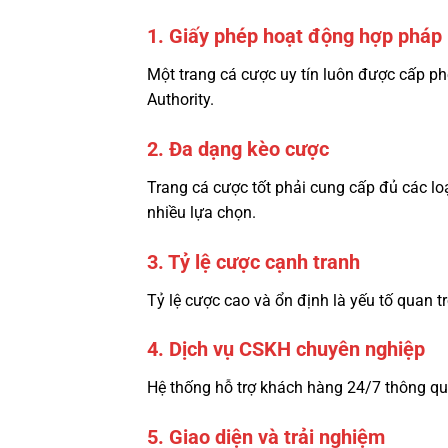
1. Giấy phép hoạt động hợp pháp
Một trang cá cược uy tín luôn được cấp p
Authority.
2. Đa dạng kèo cược
Trang cá cược tốt phải cung cấp đủ các loạ
nhiều lựa chọn.
3. Tỷ lệ cược cạnh tranh
Tỷ lệ cược cao và ổn định là yếu tố quan t
4. Dịch vụ CSKH chuyên nghiệp
Hệ thống hỗ trợ khách hàng 24/7 thông qua 
5. Giao diện và trải nghiệm