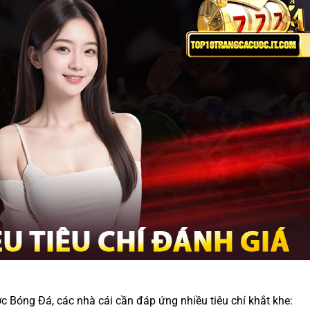
 Bóng Đá, các nhà cái cần đáp ứng nhiều tiêu chí khắt khe: