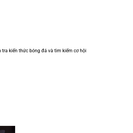
 tra kiến thức bóng đá và tìm kiếm cơ hội