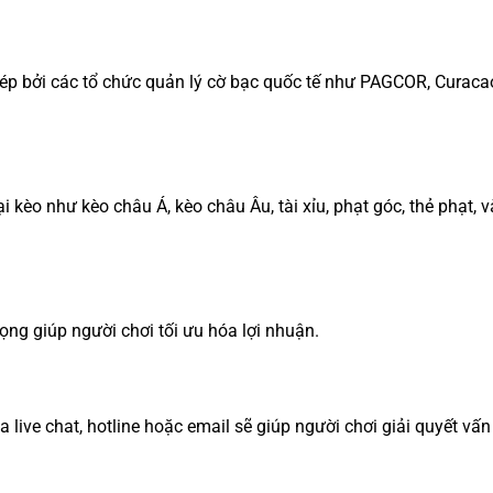
hép bởi các tổ chức quản lý cờ bạc quốc tế như PAGCOR, Curaca
i kèo như kèo châu Á, kèo châu Âu, tài xỉu, phạt góc, thẻ phạt, 
rọng giúp người chơi tối ưu hóa lợi nhuận.
live chat, hotline hoặc email sẽ giúp người chơi giải quyết vấ