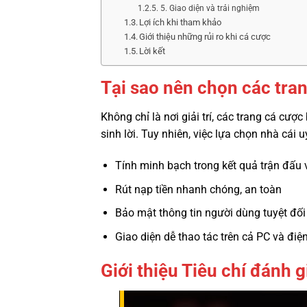
5. Giao diện và trải nghiệm
Lợi ích khi tham khảo
Giới thiệu những rủi ro khi cá cược
Lời kết
Tại sao nên chọn các tran
Không chỉ là nơi giải trí, các trang cá cư
sinh lời. Tuy nhiên, việc lựa chọn nhà cái 
Tính minh bạch trong kết quả trận đấu 
Rút nạp tiền nhanh chóng, an toàn
Bảo mật thông tin người dùng tuyệt đối
Giao diện dễ thao tác trên cả PC và điện
Giới thiệu Tiêu chí đánh g