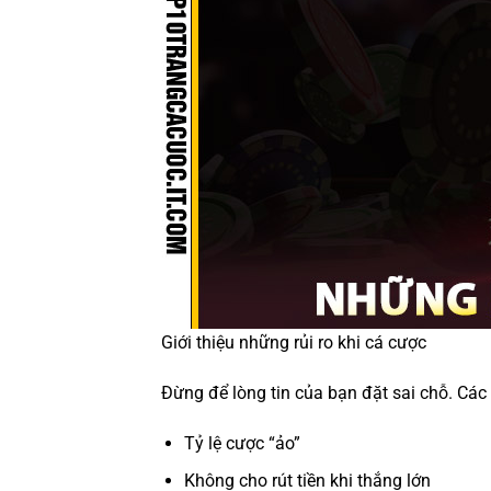
Giới thiệu những rủi ro khi cá cược
Đừng để lòng tin của bạn đặt sai chỗ. Các
Tỷ lệ cược “ảo”
Không cho rút tiền khi thắng lớn