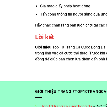
Giả mạo giấy phép hoạt động
Tấn công thông tin người dùng qua ứng
Hãy chắc chắn rằng bạn luôn chơi tại các
Lời kết
Giới thiệu
Top 10 Trang Cá Cược Bóng Đá l
trong lĩnh vực cá cược thể thao. Trước khi
đồng để giúp bạn chọn lựa điểm đến phù 
GIỚI THIỆU TRANG #TOP10TRANGC
Top 10 trang cá cược bóng đá
– Nơi tổ