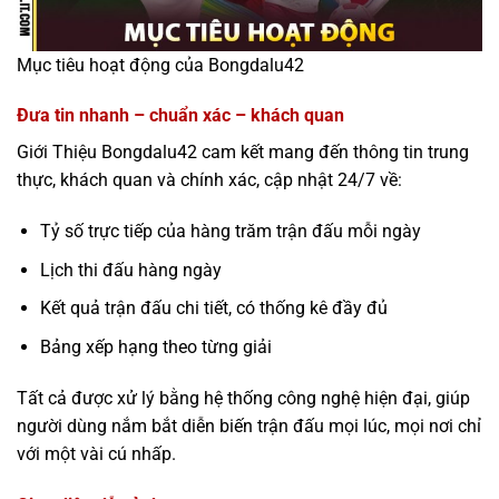
Mục tiêu hoạt động của Bongdalu42
Đưa tin nhanh – chuẩn xác – khách quan
Giới Thiệu Bongdalu42 cam kết mang đến thông tin trung
thực, khách quan và chính xác, cập nhật 24/7 về:
Tỷ số trực tiếp của hàng trăm trận đấu mỗi ngày
Lịch thi đấu hàng ngày
Kết quả trận đấu chi tiết, có thống kê đầy đủ
Bảng xếp hạng theo từng giải
Tất cả được xử lý bằng hệ thống công nghệ hiện đại, giúp
người dùng nắm bắt diễn biến trận đấu mọi lúc, mọi nơi chỉ
với một vài cú nhấp.