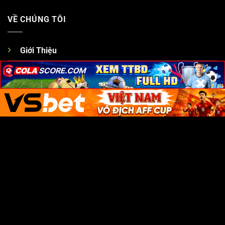
VỀ CHÚNG TÔI
Giới Thiệu
Các Chính Sách Bảo Mật
×
×
×
×
×
×
Điều Khoản Sử Dụng
Câu Hỏi Thường Gặp FAQ
LIÊN HỆ
Website:
/
Điện Thoại: (+84) 927834829
Địa Chỉ: 149/2 Trương Vĩnh Ký, Tân Thành, Tân Phú, Hồ Chí
Minh, Việt Nam