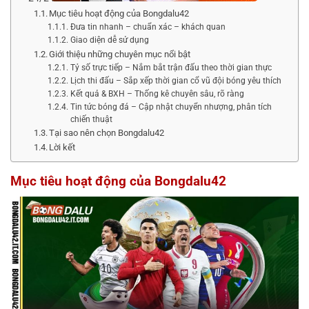
Mục tiêu hoạt động của Bongdalu42
Đưa tin nhanh – chuẩn xác – khách quan
Giao diện dễ sử dụng
Giới thiệu những chuyên mục nổi bật
Tỷ số trực tiếp – Nắm bắt trận đấu theo thời gian thực
Lịch thi đấu – Sắp xếp thời gian cổ vũ đội bóng yêu thích
Kết quả & BXH – Thống kê chuyên sâu, rõ ràng
Tin tức bóng đá – Cập nhật chuyển nhượng, phân tích
chiến thuật
Tại sao nên chọn Bongdalu42
Lời kết
Mục tiêu hoạt động của Bongdalu42