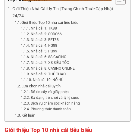
Giới Thiệu Nhà Cái Uy Tín | Trang Chính Thức Cập Nhật
24/24
Giới thiệu Top 10 nhà cái tiêu biểu
Nhà cái 1: TK88
Nhà cái 2: SODO66
Nhà cái 3: BET88
Nhà cái 4: PG88
Nhà cái 5: PG99
Nhà cái 6: 8S CASINO
Nhà cái 7: XS SIÊU TỐC
Nhà cái 8: CASINO ONLINE
Nhà cái 9: THỂ THAO
Nhà cái 10: NỔ HŨ
Lựa chọn nhà cái uy tín
Độ tin cậy và giấy phép
Đa dạng trò chơi và tỷ lệ cược
Dịch vụ chăm sóc khách hàng
Phương thức thanh toán
Kết luận
Giới thiệu Top 10 nhà cái tiêu biểu