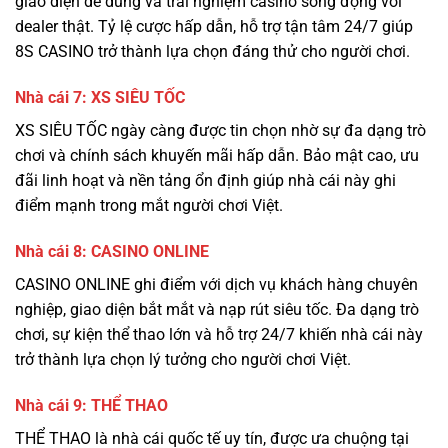
giao diện dễ dùng và trải nghiệm casino sống động với
dealer thật. Tỷ lệ cược hấp dẫn, hỗ trợ tận tâm 24/7 giúp
8S CASINO trở thành lựa chọn đáng thử cho người chơi.
Nhà cái 7: XS SIÊU TỐC
XS SIÊU TỐC ngày càng được tin chọn nhờ sự đa dạng trò
chơi và chính sách khuyến mãi hấp dẫn. Bảo mật cao, ưu
đãi linh hoạt và nền tảng ổn định giúp nhà cái này ghi
điểm mạnh trong mắt người chơi Việt.
Nhà cái 8: CASINO ONLINE
CASINO ONLINE ghi điểm với dịch vụ khách hàng chuyên
nghiệp, giao diện bắt mắt và nạp rút siêu tốc. Đa dạng trò
chơi, sự kiện thể thao lớn và hỗ trợ 24/7 khiến nhà cái này
trở thành lựa chọn lý tưởng cho người chơi Việt.
Nhà cái 9: THỂ THAO
THỂ THAO là nhà cái quốc tế uy tín, được ưa chuộng tại