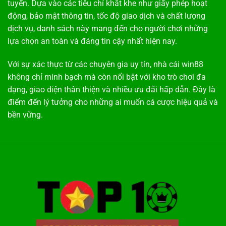
tuyến. Dựa vào các tiêu chí khắt khe như giấy phép hoạt
động, bảo mật thông tin, tốc độ giao dịch và chất lượng
dịch vụ, danh sách này mang đến cho người chơi những
lựa chọn an toàn và đáng tin cậy nhất hiện nay.
Với sự xác thực từ các chuyên gia uy tín,
nhà cái win88
không chỉ minh bạch mà còn nổi bật với kho trò chơi đa
dạng, giao diện thân thiện và nhiều ưu đãi hấp dẫn. Đây là
điểm đến lý tưởng cho những ai muốn cá cược hiệu quả và
bền vững.