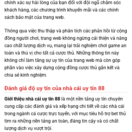
chính xác sự hài lòng của bạn đối với đội ngũ chăm sóc
khách hàng, các chương trình khuyến mãi và các chính
sách bảo mật của trang web.
Thông qua việc thu thập và phân tích các phản hồi từ cộng
đồng người chơi, trang web không ngừng cải thiện và nâng
cao chất lượng dịch vụ, mang lại trải nghiệm chơi game an
toàn và thú vị cho tất cả cược thủ. Những thông tin này
không chỉ làm tăng sự uy tín của trang web mà còn góp
phần vào việc xây dựng cộng đồng cược thủ gắn kết và
chia sẻ kinh nghiệm.
Đánh giá độ uy tín của nhà cái uy tín 88
Giới thiệu nhà cái uy tín 88
là một nền tảng uy tín chuyên
cung cấp các đánh giá và xếp hạng chi tiết về các nhà cái
trong ngành cá cược trực tuyến, với mục tiêu hỗ trợ bet thủ
tìm ra những nền tảng an toàn, đáng tin cậy và có chất
lượng dịch vụ vượt trội.