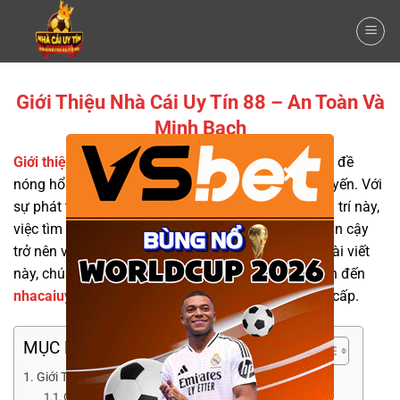
Chuyển
đến
nội
dung
Giới Thiệu Nhà Cái Uy Tín 88 – An Toàn Và
Minh Bạch
Giới thiệu
nhà cái uy tín 88 là một trong những chủ đề
×
×
nóng hổi hiện nay trong cộng đồng cá cược trực tuyến. Với
sự phát triển mạnh mẽ của ngành công nghiệp giải trí này,
việc tìm kiếm một nhà cái uy tín, an toàn và đáng tin cậy
trở nên vô cùng quan trọng đối với bet thủ. Trong bài viết
này, chúng ta sẽ đi sâu vào các khía cạnh liên quan đến
nhacaiuytin
, từ độ tin cậy, các dịch vụ mà họ cung cấp.
MỤC LỤC
Giới Thiệu Nhà Cái Uy Tín 88 – An Toàn Và Minh Bạch
Giới thiệu nhà cái uy tín 88 tổng quan