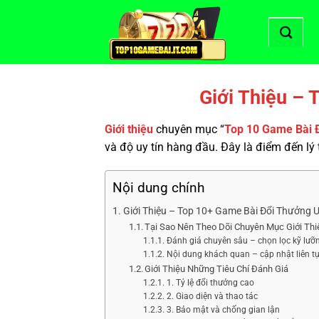
Chuyển
đến
nội
dung
Giới Thiệu – 
Giới thiệu
chuyên mục “
Top 10 Game Bài 
và độ uy tín hàng đầu. Đây là điểm đến lý
Nội dung chính
Giới Thiệu – Top 10+ Game Bài Đổi Thưởng U
Tại Sao Nên Theo Dõi Chuyên Mục Giới Thi
Đánh giá chuyên sâu – chọn lọc kỹ lưỡ
Nội dung khách quan – cập nhật liên t
Giới Thiệu Những Tiêu Chí Đánh Giá
1. Tỷ lệ đổi thưởng cao
2. Giao diện và thao tác
3. Bảo mật và chống gian lận