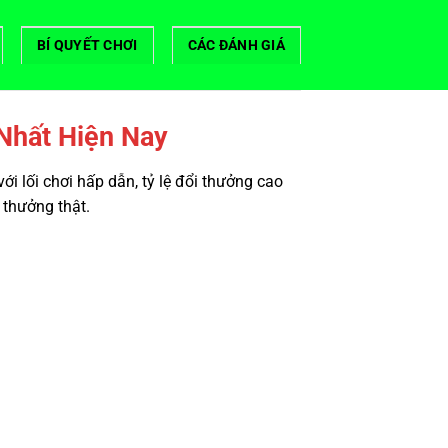
BÍ QUYẾT CHƠI
CÁC ĐÁNH GIÁ
 Nhất Hiện Nay
i lối chơi hấp dẫn, tỷ lệ đổi thưởng cao
 thưởng thật.