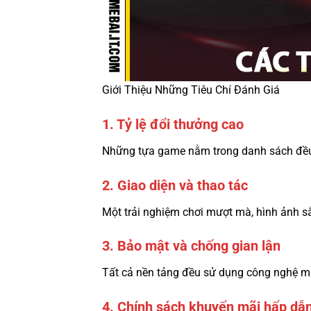
Giới Thiệu Những Tiêu Chí Đánh Giá
1. Tỷ lệ đổi thưởng cao
Những tựa game nằm trong danh sách đều 
2. Giao diện và thao tác
Một trải nghiệm chơi mượt mà, hình ảnh s
3. Bảo mật và chống gian lận
Tất cả nền tảng đều sử dụng công nghệ mã h
4. Chính sách khuyến mãi hấp dẫ