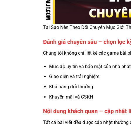
Tại Sao Nên Theo Dõi Chuyên Mục Giới Th
Đánh giá chuyên sâu – chọn lọc k
Chúng tôi không chỉ liệt kê các game bài p
Mức độ uy tín và bảo mật của nhà phá
Giao diện và trải nghiệm
Khả năng đổi thưởng
Khuyến mãi và CSKH
Nội dung khách quan – cập nhật l
Tất cả bài viết đều được cập nhật thường 