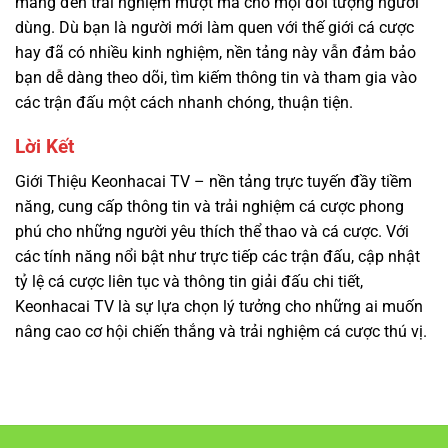
mang đến trải nghiệm mượt mà cho mọi đối tượng người
dùng. Dù bạn là người mới làm quen với thế giới cá cược
hay đã có nhiều kinh nghiệm, nền tảng này vẫn đảm bảo
bạn dễ dàng theo dõi, tìm kiếm thông tin và tham gia vào
các trận đấu một cách nhanh chóng, thuận tiện.
Lời Kết
Giới Thiệu Keonhacai TV – nền tảng trực tuyến đầy tiềm
năng, cung cấp thông tin và trải nghiệm cá cược phong
phú cho những người yêu thích thể thao và cá cược. Với
các tính năng nổi bật như trực tiếp các trận đấu, cập nhật
tỷ lệ cá cược liên tục và thông tin giải đấu chi tiết,
Keonhacai TV là sự lựa chọn lý tưởng cho những ai muốn
nâng cao cơ hội chiến thắng và trải nghiệm cá cược thú vị.