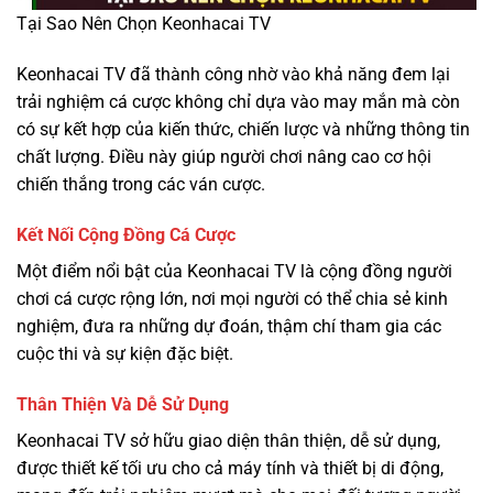
Tại Sao Nên Chọn Keonhacai TV
Keonhacai TV đã thành công nhờ vào khả năng đem lại
trải nghiệm cá cược không chỉ dựa vào may mắn mà còn
có sự kết hợp của kiến thức, chiến lược và những thông tin
chất lượng. Điều này giúp người chơi nâng cao cơ hội
chiến thắng trong các ván cược.
Kết Nối Cộng Đồng Cá Cược
Một điểm nổi bật của Keonhacai TV là cộng đồng người
chơi cá cược rộng lớn, nơi mọi người có thể chia sẻ kinh
nghiệm, đưa ra những dự đoán, thậm chí tham gia các
cuộc thi và sự kiện đặc biệt.
Thân Thiện Và Dễ Sử Dụng
Keonhacai TV sở hữu giao diện thân thiện, dễ sử dụng,
được thiết kế tối ưu cho cả máy tính và thiết bị di động,