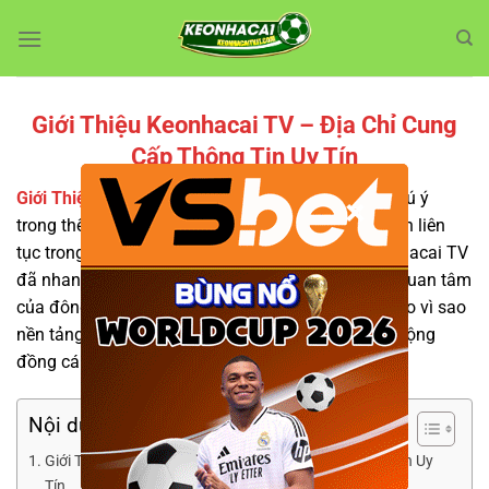
Chuyển
đến
nội
dung
Giới Thiệu Keonhacai TV – Địa Chỉ Cung
Cấp Thông Tin Uy Tín
Giới Thiệu
Keonhacai TV
– một điểm đến đáng chú ý
×
×
trong thế giới cá cược trực tuyến. Với những cải tiến liên
tục trong việc cung cấp thông tin và kết quả, Keonhacai TV
đã nhanh chóng chiếm lĩnh thị trường, thu hút sự quan tâm
của đông đảo người chơi. Hãy cùng khám phá lý do vì sao
nền tảng này lại trở thành lựa chọn yêu thích của cộng
đồng cá cược trực tuyến.
Nội dung chính
Giới Thiệu Keonhacai TV – Địa Chỉ Cung Cấp Thông Tin Uy
Tín