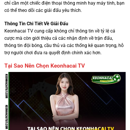
chỉ cần một chiếc điện thoại thông minh hay máy tính, bạn
có thể theo dõi các giải đấu yêu thích.
Thông Tin Chi Tiết Về Giải Đấu
Keonhacai TV cung cấp không chỉ thông tin về tỷ lệ cá
cược mà còn giới thiệu cả các nhận định về trận đấu,
thông tin đội bóng, cầu thủ và các thống kê quan trọng, hỗ
trợ người chơi đưa ra quyết định chính xác hơn.
Tại Sao Nên Chọn Keonhacai TV