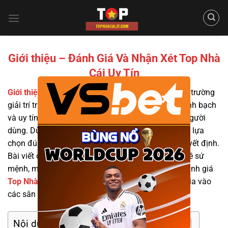
Chuyển
đến
nội
dung
Giới thiệu – Đánh Giá Và Nhận Xét Top Nhà
Cái Uy Tín
Giới thiệu
là bước đầu tiên giúp bạn hiểu rõ về môi trường
×
giải trí trực tuyến hiện đại – nơi mà sự an toàn, minh bạch
và uy tín đóng vai trò then chốt trong trải nghiệm người
dùng. Dù bạn là người mới hay đã quen thuộc, việc lựa
chọn đúng nền tảng đáng tin cậy luôn là yếu tố quyết định.
Bài viết dưới đây sẽ cung cấp cái nhìn tổng quan về sứ
mệnh, mục tiêu và những tiêu chí quan trọng để đánh giá
Top Nhà Cái Uy Tín
, giúp bạn tự tin hơn khi tham gia vào
các sân chơi chất lượng.
Nội dung chính