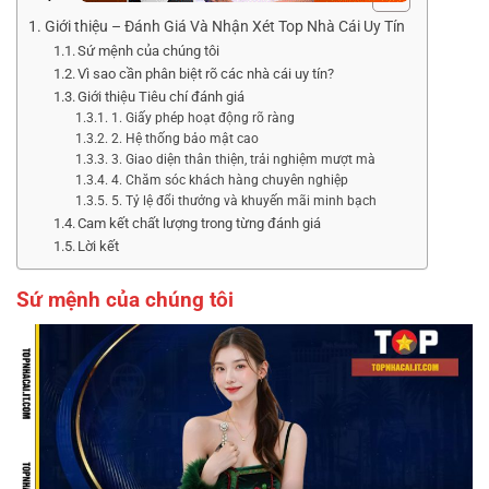
Giới thiệu – Đánh Giá Và Nhận Xét Top Nhà Cái Uy Tín
Sứ mệnh của chúng tôi
Vì sao cần phân biệt rõ các nhà cái uy tín?
Giới thiệu Tiêu chí đánh giá
1. Giấy phép hoạt động rõ ràng
2. Hệ thống bảo mật cao
3. Giao diện thân thiện, trải nghiệm mượt mà
4. Chăm sóc khách hàng chuyên nghiệp
5. Tỷ lệ đổi thưởng và khuyến mãi minh bạch
Cam kết chất lượng trong từng đánh giá
Lời kết
Sứ mệnh của chúng tôi