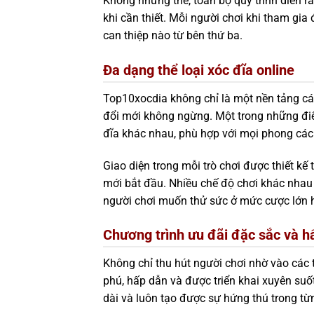
Không những thế, toàn bộ quy trình diễn 
khi cần thiết. Mỗi người chơi khi tham gia
can thiệp nào từ bên thứ ba.
Đa dạng thể loại xóc đĩa online
Top10xocdia không chỉ là một nền tảng cá 
đổi mới không ngừng. Một trong những điể
đĩa khác nhau, phù hợp với mọi phong các
Giao diện trong mỗi trò chơi được thiết kế
mới bắt đầu. Nhiều chế độ chơi khác nhau 
người chơi muốn thử sức ở mức cược lớn 
Chương trình ưu đãi đặc sắc và h
Không chỉ thu hút người chơi nhờ vào các
phú, hấp dẫn và được triển khai xuyên suố
dài và luôn tạo được sự hứng thú trong từ