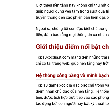
Giới thiệu nền tảng này không chỉ thu hút
giúp người dùng yên tâm trong suốt quá trì
truyền thống đến các phiên bản hiện đại,
Ngoài ra, chúng tôi còn đặc biệt chú trọn
tiến, đảm bảo rằng mọi thông tin cá nhân v
Giới thiệu điểm nổi bật c
Top10xocdia.it.com mang đến những trải n
chỉ có tại trang web, giúp nền tảng này trở
Hệ thống công bằng và mình bạch
Top 10 game xóc đĩa đặc biệt chú trọng và
điểm nhấn chủ đạo của nền tảng. Hệ thốn
tiến, được tích hợp trực tiếp vào các ph
tác động bởi con người hay bất kỳ thuật to