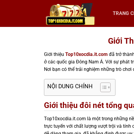
Chuyển
đến
TRANG 
nội
dung
Giới T
Giới thiệu
Top10xocdia.it.com
đã trở thành
ở các quốc gia Đông Nam Á. Với sự phát t
Nơi bạn có thể trải nghiệm những trò chơi
NỘI DUNG CHÍNH
Giới thiệu đôi nét tổng q
Top10xocdia.it.com là một trong những nền 
trực tuyến với chất lượng vượt trội và t
dễ dàng tham gia, đã khẳng định được uy t