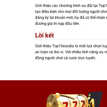
Giới thiệu các chương trình ưu đãi tại Top
tạo điều kiện cho mọi đối tượng người chơ
đăng ký tài khoản mới, họ đã có thể nhậ
đương giá trị nạp đầu tiên.
Lời kết
Giới thiệu Top10xocdia là một lựa chọn tu
an toàn và thú vị. Với nhiều tính năng ưu 
đồng người chơi cá cược trực tuyến.