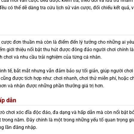
ra của mỗi ván cược đều được kiểm tra, theo dõi và lưu trữ nh
 đều có thể dễ dàng tra cứu lịch sử ván cược, đối chiếu kết quả
cược đơn thuần mà còn là điểm đến lý tưởng cho những ai yêu t
m giới thiệu nổi bật thu hút được đông đảo người chơi chính l
h chơi và nhu cầu trải nghiệm của từng cá nhân.
 tinh tế, bắt mắt nhưng vẫn đảm bảo sự tối giản, giúp người chơ
cũng được tích hợp như: chơi nhanh, chơi thử miễn phí, hoặc c
hơn và nhận được những phần thưởng giá trị hơn.
ấp dẫn
 trò chơi xóc đĩa độc đáo, đa dạng và hấp dẫn mà còn nổi bật b
t trong năm. Đây chính là một trong những yếu tố quan trọng gi
ng lần đăng nhập.