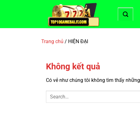
Chuyển
đến
nội
dung
Trang chủ
/
HIỆN ĐẠI
Không kết quả
Có vẻ như chúng tôi không tìm thấy những g