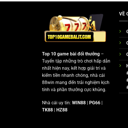
VỀ 
Top 10 game bài đổi thưởng
–
Tuyển tập những trò chơi hấp dẫn
nhất hiện nay, kết hợp giải trí và
kiếm tiền nhanh chóng,
nhà cái
88win
mang đến trải nghiệm kịch
tính và phần thưởng cực khủng.
Nhà cái uy tín:
WIN88
|
PG66
|
TK88
|
HZ88