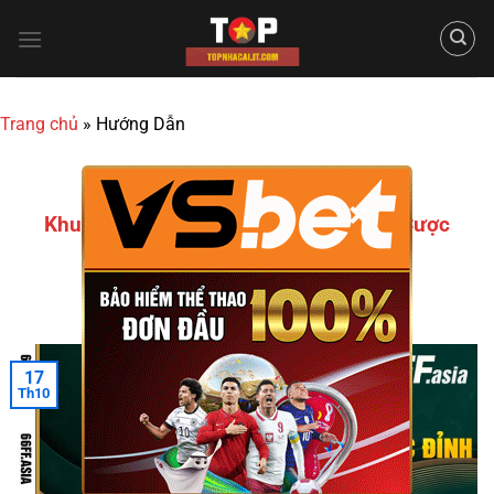
Chuyển
đến
nội
dung
Trang chủ
»
Hướng Dẫn
×
HƯỚNG DẪN
Khuyến Mãi 66ff – Nhà cái 66ff Tặng Cược
66k Khi Đăng Ký
ĐÃ ĐĂNG TRÊN
17/10/2025
BỞI
TOPNHACAI.IT.COM
17
Th10