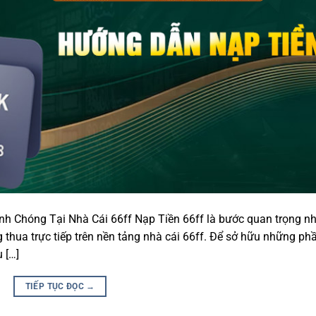
h Chóng Tại Nhà Cái 66ff Nạp Tiền 66ff là bước quan trọng nh
g thua trực tiếp trên nền tảng nhà cái 66ff. Để sở hữu những ph
 […]
TIẾP TỤC ĐỌC
→