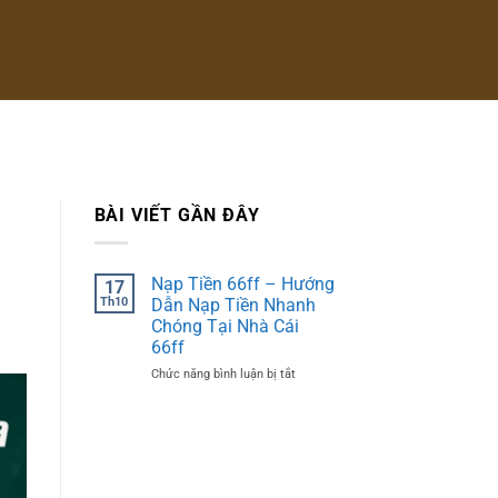
BÀI VIẾT GẦN ĐÂY
Nạp Tiền 66ff – Hướng
17
Th10
Dẫn Nạp Tiền Nhanh
Chóng Tại Nhà Cái
66ff
ở
Chức năng bình luận bị tắt
Nạp
Tiền
66ff
–
Hướng
Dẫn