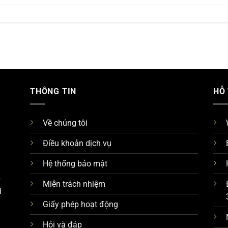
THÔNG TIN
HỖ
Về chúng tôi
Điều khoản dịch vụ
Hệ thống bảo mật
p
Miễn trách nhiệm
i
Giấy phép hoạt động
Hỏi và đáp