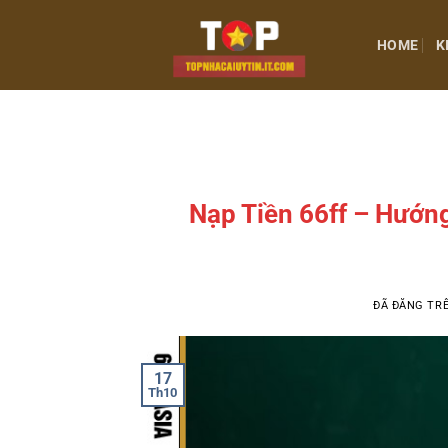
Chuyển
đến
HOME
K
nội
dung
Nạp Tiền 66ff – Hướn
ĐÃ ĐĂNG TR
17
Th10