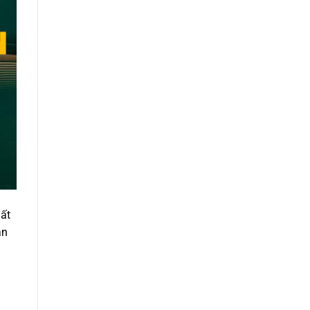
Nạp
Tiền
Nhanh
Chóng
Tại
Nhà
Cái
66ff
ất
ần