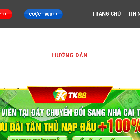
TRANG CHỦ
TIN 
 ++
CƯỢC TK88 ++
HƯỚNG DẪN
ì bạn đang tìm kiếm. Có lẽ việc tìm kiếm có thể giúp ích.