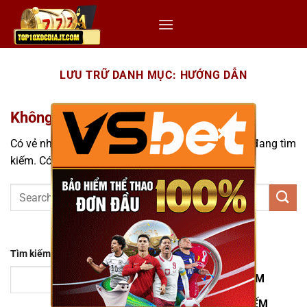
Chuyển
đến
nội
dung
LƯU TRỮ DANH MỤC:
HƯỚNG DẪN
Không kết quả
×
Có vẻ như chúng tôi không tìm thấy những gì bạn đang tìm
kiếm. Có lẽ việc tìm kiếm có thể giúp ích.
Tìm kiếm
TÌM
KIẾM