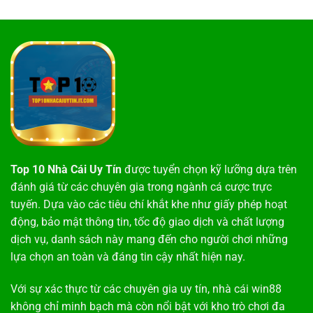
Tải
Cái
Cài
Uy
App
Tín
66ff
2025
Chơi
Liền
Tại
Nhà
Cái
66ff
Top 10 Nhà Cái Uy Tín
được tuyển chọn kỹ lưỡng dựa trên
đánh giá từ các chuyên gia trong ngành cá cược trực
tuyến. Dựa vào các tiêu chí khắt khe như giấy phép hoạt
động, bảo mật thông tin, tốc độ giao dịch và chất lượng
dịch vụ, danh sách này mang đến cho người chơi những
lựa chọn an toàn và đáng tin cậy nhất hiện nay.
Với sự xác thực từ các chuyên gia uy tín,
nhà cái win88
không chỉ minh bạch mà còn nổi bật với kho trò chơi đa