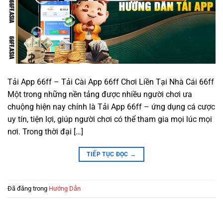
Tải App 66ff – Tải Cài App 66ff Chơi Liền Tại Nhà Cái 66ff
Một trong những nền tảng được nhiều người chơi ưa
chuộng hiện nay chính là Tải App 66ff – ứng dụng cá cược
uy tín, tiện lợi, giúp người chơi có thể tham gia mọi lúc mọi
nơi. Trong thời đại […]
TIẾP TỤC ĐỌC
→
Đã đăng trong
Hướng Dẫn