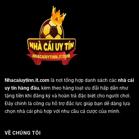
Cược
Khuyến
Tại
Mãi
Nhà
Uy
Cái
Tín
66ff
Uy
Tín
Nhacaiuytinn.it.com
là nơi tổng hợp danh sách các
nhà cái
uy tín hàng đầu
, kèm theo hàng loạt ưu đãi hấp dẫn như
tặng tiền khi đăng ký và hoàn trả đặc biệt cho người chơi.
Đây chính là công cụ hỗ trợ đắc lực giúp bạn dễ dàng lựa
chọn nhà cái phù hợp với nhu cầu cá cược của mình.
VỀ CHÚNG TÔI