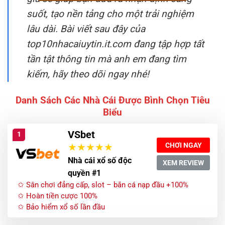
suốt, tạo nền tảng cho một trải nghiệm
lâu dài. Bài viết sau đây của
top10nhacaiuytin.it.com đang tập hợp tất
tần tật thông tin mà anh em đang tìm
kiếm, hãy theo dõi ngay nhé!
Danh Sách Các Nhà Cái Được Bình Chọn Tiêu
Biểu
VSbet
1
CHƠI NGAY
Nhà cái xổ số độc
XEM REVIEW
quyền #1
✩ Sân chơi đẳng cấp, slot – bắn cá nạp đầu +100%
✩ Hoàn tiền cược 100%
✩ Bảo hiểm xổ số lần đầu