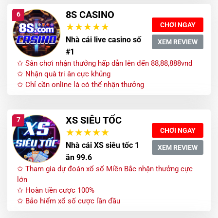
8S CASINO
6
CHƠI NGAY
Nhà cái live casino số
XEM REVIEW
#1
✩ Sân chơi nhận thưởng hấp dẫn lên đến 88,88,888vnd
✩ Nhận quà tri ân cực khủng
✩ Chỉ cần online là có thể nhận thưởng
XS SIÊU TỐC
7
CHƠI NGAY
Nhà cái XS siêu tốc 1
XEM REVIEW
ăn 99.6
✩ Tham gia dự đoán xổ số Miền Bắc nhận thưởng cực
lớn
✩ Hoàn tiền cược 100%
✩ Bảo hiểm xổ số cược lần đầu