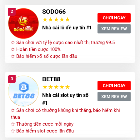
SODO66
2
CHƠI NGAY
Nhà cái lô đề uy tín #1
XEM REVIEW
✩ Sân chơi với tỷ lệ cược cao nhất thị trường 99.5
✩ Hoàn tiền cược 100%
✩ Bảo hiểm xổ số cược lần đầu
BET88
3
CHƠI NGAY
Nhà cái slot uy tín số
XEM REVIEW
#1
✩ Sân chơi có thưởng khủng khi thắng, bảo hiểm khi
thua
✩ Thưởng tiền cược mỗi ngày
✩ Bảo hiểm slot cược lần đầu