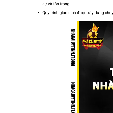
sự và tôn trọng.
Quy trình giao dịch được xây dựng chu