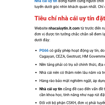
Nhà cái uy tín
đồng hành cùng người chơi c
tuyến dưới góc nhìn khách quan nhất. Chỉ c
Tiêu chí nhà cái uy tín đặ
Website
nhacaiuytin.it.com
từ trước đến n
đơn vị được tin tưởng chắc chắn sẽ đem lại 
dưới đây:
PG66
có giấy phép hoạt động uy tín, do 
Cagayan, CEZA, Geotrust, HM Governmen
Nền tảng phải có trụ sở chính thức, đị
Nhà cái nên có thâm niên lâu năm và t
Hàng rào bảo mật nghiêm ngặt, áp dụng 
Nhà cái uy tín
cũng đề cao đến vấn đề t
cần khoa học, tính năng như nạp rút đặt
Đối với bộ phận CSKH, đơn vị phải tuyển