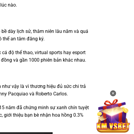
lúc nào.
 bề dày lịch sử, thâm niên lâu năm và quá
ó thể an tâm đăng ký.
cá độ thể thao, virtual sports hay esport
ỷ đồng và gần 1000 phiên bản khác nhau.
 như vậy là vì thương hiệu đủ sức chi trả
anny Pacquiao và Roberto Carlos.
✕
 15 năm đã chứng minh sự xanh chín tuyệt
tốc, giới thiệu bạn bè nhận hoa hồng 0.3%