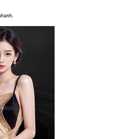
nhanh.