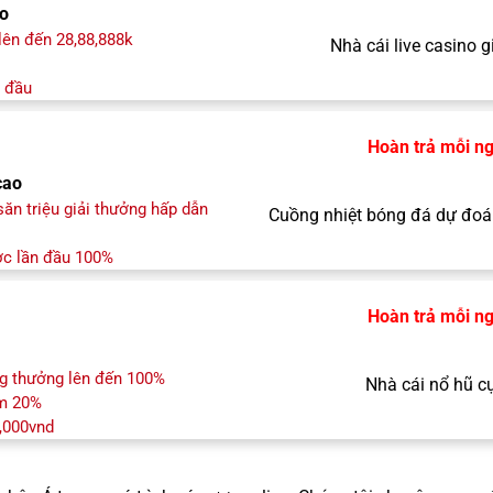
ao
lên đến 28,88,888k
Nhà cái live casino g
 đầu
Hoàn trả mỗi n
cao
n triệu giải thưởng hấp dẫn
Cuồng nhiệt bóng đá dự đoá
ợc lần đầu 100%
Hoàn trả mỗi n
ng thưởng lên đến 100%
Nhà cái nổ hũ c
êm 20%
,000vnd