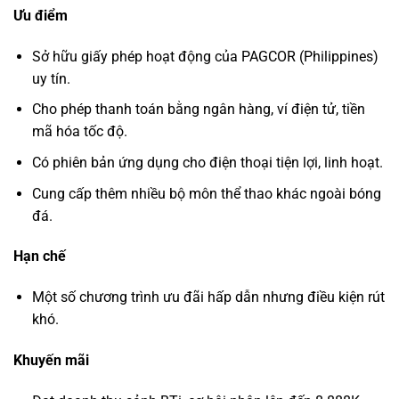
Ưu điểm
Sở hữu giấy phép hoạt động của PAGCOR (Philippines)
uy tín.
Cho phép thanh toán bằng ngân hàng, ví điện tử, tiền
mã hóa tốc độ.
Có phiên bản ứng dụng cho điện thoại tiện lợi, linh hoạt.
Cung cấp thêm nhiều bộ môn thể thao khác ngoài bóng
đá.
Hạn chế
Một số chương trình ưu đãi hấp dẫn nhưng điều kiện rút
khó.
Khuyến mãi