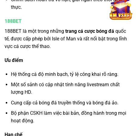
thực.
188BET
188BET là một trong những
trang cá cược bóng đá
quốc
tế, được cấp phép bởi Isle of Man và rất nổi bật trong lĩnh
vực cá cược thể thao.
Ưu điểm
Hệ thống cá độ minh bạch, tỷ lệ công khai rõ ràng.
Một số sảnh có cập nhật tính năng livestream chất
lượng HD.
Cung cấp cả bóng đá truyền thống và bóng đá ảo.
Bộ phận CSKH làm việc bài bản, đồng hành trong mọi
hoạt động.
Hạn chế