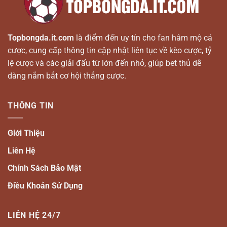
Topbongda.it.com
là điểm đến uy tín cho fan hâm mộ cá
cược, cung cấp thông tin cập nhật liên tục về kèo cược, tỷ
lệ cược và các giải đấu từ lớn đến nhỏ, giúp bet thủ dễ
dàng nắm bắt cơ hội thắng cược.
THÔNG TIN
Giới Thiệu
Liên Hệ
Chính Sách Bảo Mật
Điều Khoản Sử Dụng
LIÊN HỆ 24/7