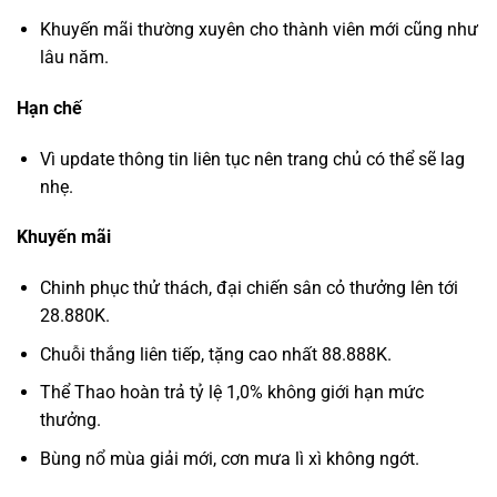
Khuyến mãi thường xuyên cho thành viên mới cũng như
lâu năm.
Hạn chế
Vì update thông tin liên tục nên trang chủ có thể sẽ lag
nhẹ.
Khuyến mãi
Chinh phục thử thách, đại chiến sân cỏ thưởng lên tới
28.880K.
Chuỗi thắng liên tiếp, tặng cao nhất 88.888K.
Thể Thao hoàn trả tỷ lệ 1,0% không giới hạn mức
thưởng.
Bùng nổ mùa giải mới, cơn mưa lì xì không ngớt.