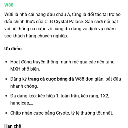
W88
W88 là nhà cái hàng đầu châu Á, từng là đối tác tài trợ áo
đấu chính thức của CLB Crystal Palace. Sân chơi nổi bật
với hệ thống cá cược vô cùng đa dạng và dịch vụ chăm
sóc khách hàng chuyên nghiệp.
Ưu điểm
Hoạt động truyền thông mạnh mẽ qua các nền tảng
MXH phổ biến.
Đăng ký
trang cá cược bóng đá
W88 đơn giản, bắt đầu
nhanh chóng.
Đa dạng kèo: kèo hiệp 1, toàn trận, kèo rung, 1X2,
handicap,…
Chấp nhận cược bằng Crypto, tỷ lệ thưởng tốt nhất.
Hạn chế