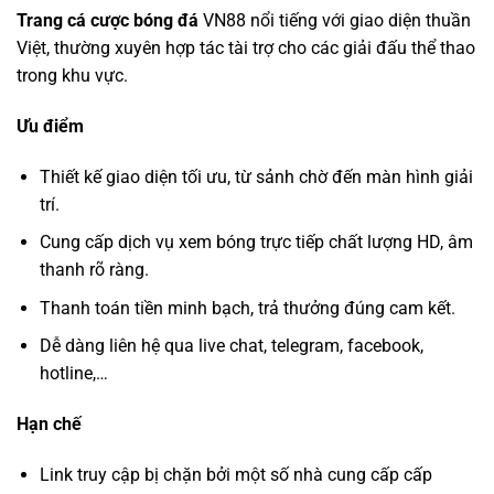
Trang cá cược bóng đá
VN88 nổi tiếng với giao diện thuần
Việt, thường xuyên hợp tác tài trợ cho các giải đấu thể thao
trong khu vực.
Ưu điểm
Thiết kế giao diện tối ưu, từ sảnh chờ đến màn hình giải
trí.
Cung cấp dịch vụ xem bóng trực tiếp chất lượng HD, âm
thanh rõ ràng.
Thanh toán tiền minh bạch, trả thưởng đúng cam kết.
Dễ dàng liên hệ qua live chat, telegram, facebook,
hotline,…
Hạn chế
Link truy cập bị chặn bởi một số nhà cung cấp cấp