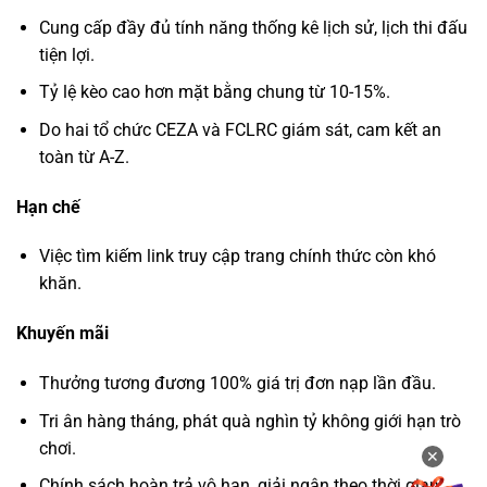
Cung cấp đầy đủ tính năng thống kê lịch sử, lịch thi đấu
tiện lợi.
Tỷ lệ kèo cao hơn mặt bằng chung từ 10-15%.
Do hai tổ chức CEZA và FCLRC giám sát, cam kết an
toàn từ A-Z.
Hạn chế
Việc tìm kiếm link truy cập trang chính thức còn khó
khăn.
Khuyến mãi
Thưởng tương đương 100% giá trị đơn nạp lần đầu.
Tri ân hàng tháng, phát quà nghìn tỷ không giới hạn trò
chơi.
✕
Chính sách hoàn trả vô hạn, giải ngân theo thời gian