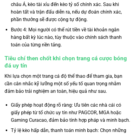
châu Á, kèo tài xỉu đến kèo tỷ số chính xác. Sau khi
hoàn tất và trận đấu diễn ra, nếu dự đoán chính xác,
phần thưởng sẽ được cộng tự động.
Bước 4: Mọi người có thể rút tiền về tài khoản ngân
hàng bất kỳ lúc nào, tùy thuộc vào chính sách thanh
toán của từng nền tảng.
Tiêu chí then chốt khi chọn trang cá cược bóng
đá uy tín
Khi lựa chọn một trang cá độ thể thao để tham gia, bạn
cần cân nhắc kỹ lưỡng một số yếu tố quan trọng nhằm
đảm bảo trải nghiệm an toàn, hiệu quả như sau.
Giấy phép hoạt động rõ ràng: Ưu tiên các nhà cái có
giấy phép từ tổ chức uy tín như PAGCOR, MGA hoặc
Gaming Curacao, đảm bảo tính hợp pháp và minh bạch.
Tỷ lệ kèo hấp dẫn, thanh toán minh bạch: Chọn những