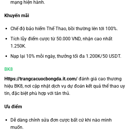
mạng hiện hành.
Khuyến mãi
Chế độ bảo hiểm Thể Thao, bồi thường lên tới 100%.
Tích lũy điểm cược từ 50.000 VND, nhận cao nhất
1.250K.
Nạp lại 10% mỗi ngày, thưởng tối đa 1.200K/50 USDT.
BK8
Https://trangcacuocbongda.it.com/
đánh giá cao thương
hiệu BK8, nơi cập nhật dịch vụ dự đoán kết quả thể thao uy
tín, đặc biệt phù hợp với tân thủ.
Ưu điểm
Dễ dàng chỉnh sửa đơn cược bất cứ khi nào mình
muốn.