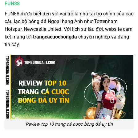
FUN88
FUN88 được biết đến với vai trò là nhà tài trợ chính của các
câu lạc bộ bóng đá Ngoại hạng Anh như Tottenham
Hotspur, Newcastle United. Với lịch sử lâu đời, website cam
kết mang tới
trangcacuocbongda
chuyên nghiệp và đáng
tin cậy.
Review top 10 trang cá cược bóng đá uy tín