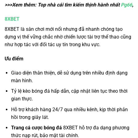
>>>Xem thêm: Top nhà cái tìm kiếm thịnh hành nhất
Pg66
,
8XBET
8XBET là sân chơi mới nổi nhưng đã nhanh chóng tạo
dựng vị thế vững chắc nhờ chiến lược tài trợ thể thao cũng
như hợp tác với đối tác uy tín trong khu vực.
Ưu điểm
Giao diện thân thiện, dễ sử dụng trên nhiều định dạng
màn hình.
Tỷ lệ kèo bóng đá hấp dẫn, cập nhật liên tục theo thời
gian thực.
Hỗ trợ khách hàng 24/7 qua nhiều kênh, kịp thời phản
hồi trong giây lát.
Trang cá cược bóng đá
8XBET hỗ trợ đa dạng phương
thức nạp rút, bảo mật tài chính.