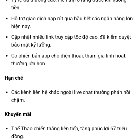
tiền.
Hỗ trợ giao dịch nạp rút qua hầu hết các ngân hàng lớn
hiện nay.
Cập nhật nhiều link truy cập tốc độ cao, đã kiểm duyệt
bảo mật kỹ lưỡng.
Có phiên bản app cho điện thoại, tham gia linh hoạt,
thưởng lớn hơn.
Hạn chế
Các kênh liên hệ khác ngoài live chat thường phản hồi
chậm.
Khuyến mãi
Thể Thao chiến thắng liên tiếp, tặng phúc lợi 67 triệu
đồng.