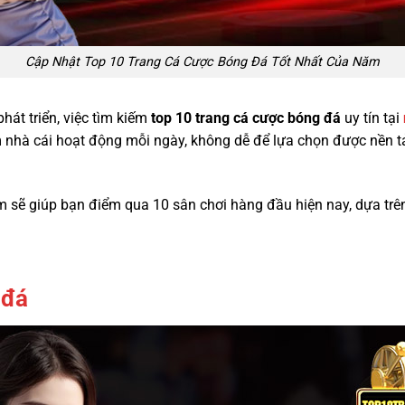
Cập Nhật Top 10 Trang Cá Cược Bóng Đá Tốt Nhất Của Năm
hát triển, việc tìm kiếm
top 10 trang cá cược bóng đá
uy tín tại
 nhà cái hoạt động mỗi ngày, không dễ để lựa chọn được nền tả
m sẽ giúp bạn điểm qua 10 sân chơi hàng đầu hiện nay, dựa trên
 đá