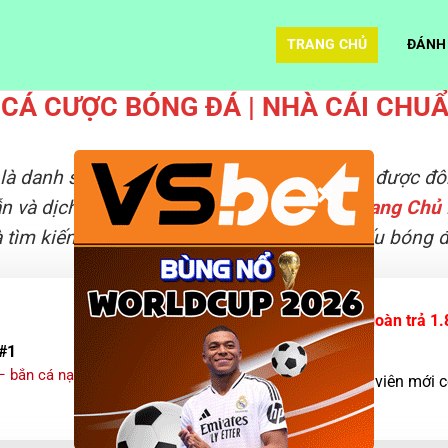
TRANG CHỦ
ĐÁNH
 CÁ CƯỢC BÓNG ĐÁ | NHÀ CÁI CHUẨ
là danh sách tổng hợp những địa chỉ uy tín, được đ
×
ẫn và dịch vụ hỗ trợ chuyên nghiệp.
PG66 Trang Chủ
 tìm kiếm cơ hội thắng lớn qua từng trận đấu bóng đá 
Hoàn trả 1
 #1
 – bắn cá nạp đầu +100%
Đăng ký thành viên mới c