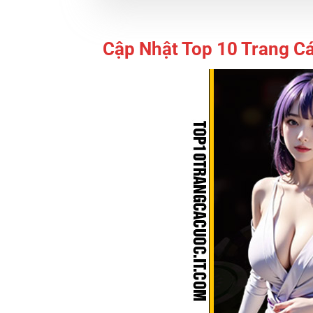
Cập Nhật Top 10 Trang C