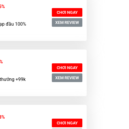
.5%
CHƠI NGAY
XEM REVIEW
nạp đầu 100%
3%
CHƠI NGAY
XEM REVIEW
 thưởng +99k
.8%
CHƠI NGAY