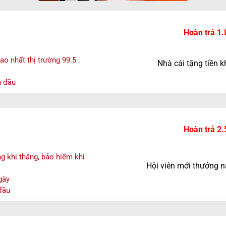
Hoàn trả 1
ao nhất thị trường 99.5
Nhà cái tặng tiền k
n đầu
Hoàn trả 2
g khi thắng, bảo hiểm khi
Hội viên mới thưởng 
gày
đầu