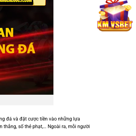
óng đá và đặt cược tiền vào những lựa
n thắng, số thẻ phạt,… Ngoài ra, mỗi người