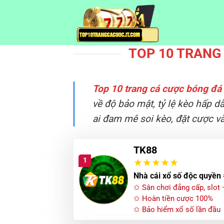
Chuyển
đến
nội
dung
TOP 10 TRANG
Top 10 trang cá cược bóng đá
về độ bảo mật, tỷ lệ kèo hấp d
ai đam mê soi kèo, đặt cược và
TK88
1
Nhà cái xổ số độc quyền
✩ Sân chơi đẳng cấp, slot
✩ Hoàn tiền cược 100%
✩ Bảo hiểm xổ số lần đầu