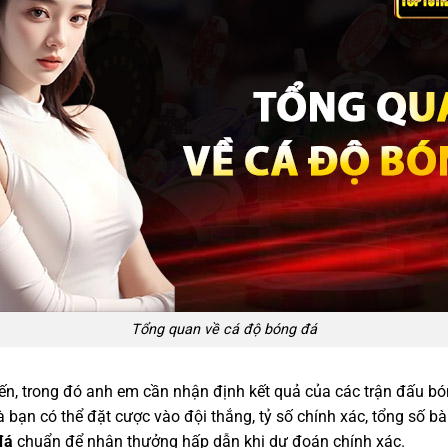
Tổng quan về cá độ bóng đá
tuyến, trong đó anh em cần nhận định kết quả của các trận đấu b
bạn có thể đặt cược vào đội thắng, tỷ số chính xác, tổng số bà
đá
chuẩn để nhận thưởng hấp dẫn khi dự đoán chính xác.