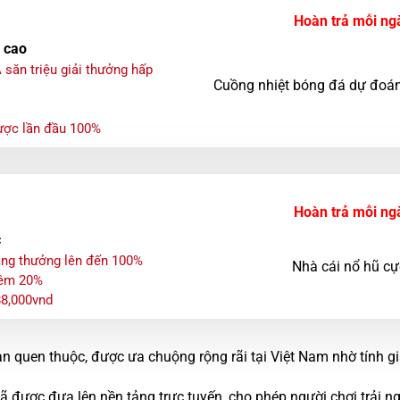
Hoàn trả mỗi ng
ả cao
săn triệu giải thưởng hấp
Cuồng nhiệt bóng đá dự đoá
ược lần đầu 100%
Hoàn trả mỗi ng
c
ặng thưởng lên đến 100%
Nhà cái nổ hũ c
hêm 20%
88,000vnd
an quen thuộc, được ưa chuộng rộng rãi tại Việt Nam nhờ tính giả
đã được đưa lên nền tảng trực tuyến, cho phép người chơi trải n