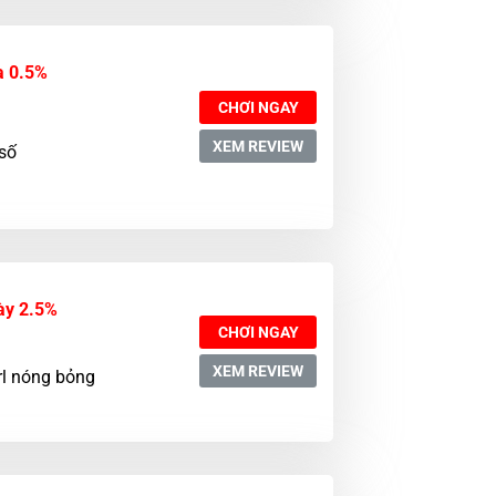
a 0.5%
CHƠI NGAY
XEM REVIEW
số
ày 2.5%
CHƠI NGAY
XEM REVIEW
irl nóng bỏng