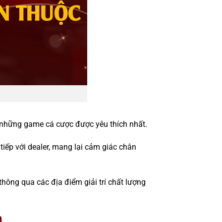
g những game cá cược được yêu thích nhất.
 tiếp với dealer, mang lại cảm giác chân
hông qua các địa điểm giải trí chất lượng
n