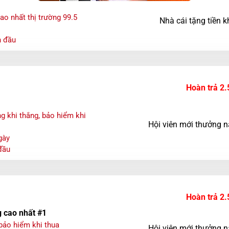
ao nhất thị trường 99.5
Nhà cái tặng tiền k
n đầu
Hoàn trả 2
g khi thắng, bảo hiểm khi
Hội viên mới thưởng 
gày
đầu
Hoàn trả 2
g cao nhất #1
bảo hiểm khi thua
Hội viên mới thưởng 