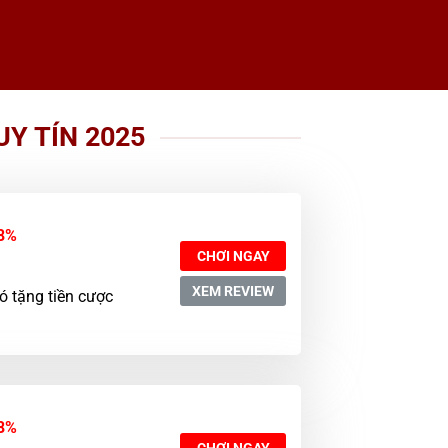
UY TÍN 2025
.8%
CHƠI NGAY
XEM REVIEW
ó tặng tiền cược
.8%