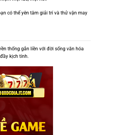
ạn có thể yên tâm giải trí và thử vận may
uyền thống gắn liền với đời sống văn hóa
đầy kịch tính.