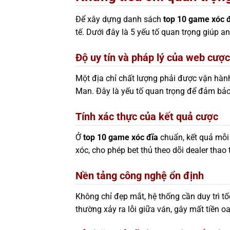
Để xây dựng danh sách
top 10 game xóc 
tế. Dưới đây là 5 yếu tố quan trọng giúp a
Độ uy tín và pháp lý của web cược
Một địa chỉ chất lượng phải được vận hành
Man. Đây là yếu tố quan trọng để đảm bảo 
Tính xác thực của kết quả cược
Ở
top 10 game xóc đĩa
chuẩn, kết quả mỗi
xóc, cho phép bet thủ theo dõi dealer thao
Nền tảng công nghệ ổn định
Không chỉ đẹp mắt, hệ thống cần duy trì tố
thường xảy ra lỗi giữa ván, gây mất tiền o