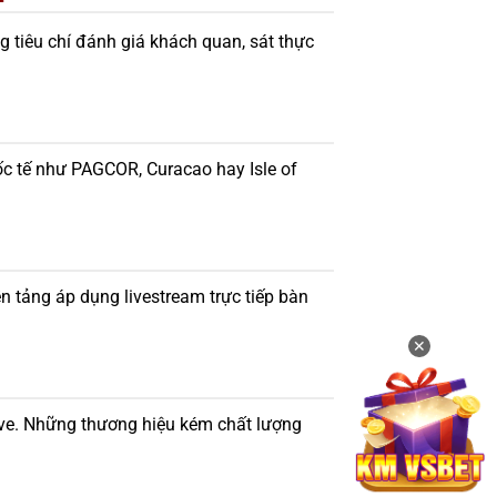
g tiêu chí đánh giá khách quan, sát thực
ốc tế như PAGCOR, Curacao hay Isle of
n tảng áp dụng livestream trực tiếp bàn
✕
 live. Những thương hiệu kém chất lượng