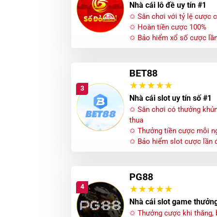
Nhà cái lô đề uy tín #1
✩ Sân chơi với tỷ lệ cược c
✩ Hoàn tiền cược 100%
✩ Bảo hiểm xổ số cược lầ
BET88
3
Nhà cái slot uy tín số #1
✩ Sân chơi có thưởng khủn
thua
✩ Thưởng tiền cược mỗi n
✩ Bảo hiểm slot cược lần 
PG88
4
Nhà cái slot game thưởn
✩ Thưởng cược khi thắng, 