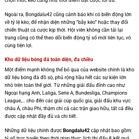
chọn mức kèo cũng như thời điểm đặt cược tối ưu.
Ngoài ra, Bongdalu42 cũng cảnh báo khi có biến động lớn
về tỷ lệ kèo, để nhận diện những “bẫy kèo” hoặc thay đổi
chiến thuật cá cược kịp thời. Hội viên không cần tải lại
trang cũng có thể theo dõi biến động tỷ số mới liên tục, vô
cùng tiện lợi.
Kho dữ liệu bóng đá toàn diện, đa chiều
Một điểm mạnh không thể bỏ qua của website chính là kho
dữ liệu bóng đá đồ sộ, phủ rộng hầu hết các sự kiện lớn
nhỏ trên toàn thế giới. Từ những giải đấu đỉnh cao như
Ngoại hạng Anh, Laliga, Serie A, Bundesliga, Champions
League,… cho đến các giải cúp quốc gia, giải đấu khu vực
châu Á, châu Phi, thậm chí cả các trận giao hữu, tất cả đều
được cập nhật đầy đủ và chi tiết.
Những dữ liệu chính được
Bongdalu42
cập nhật bao gồm:
tỷ số trực tuyến theo thời gian thực, lịch thi đấu & kết quả,