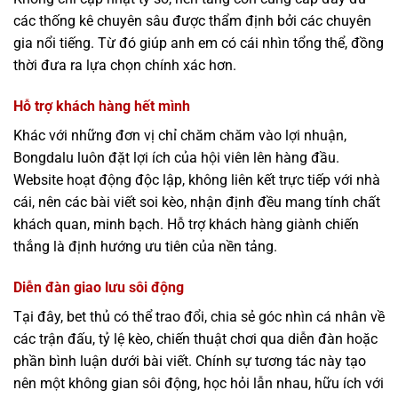
các thống kê chuyên sâu được thẩm định bởi các chuyên
gia nổi tiếng. Từ đó giúp anh em có cái nhìn tổng thể, đồng
thời đưa ra lựa chọn chính xác hơn.
Hỗ trợ khách hàng hết mình
Khác với những đơn vị chỉ chăm chăm vào lợi nhuận,
Bongdalu luôn đặt lợi ích của hội viên lên hàng đầu.
Website hoạt động độc lập, không liên kết trực tiếp với nhà
cái, nên các bài viết soi kèo, nhận định đều mang tính chất
khách quan, minh bạch. Hỗ trợ khách hàng giành chiến
thắng là định hướng ưu tiên của nền tảng.
Diễn đàn giao lưu sôi động
Tại đây, bet thủ có thể trao đổi, chia sẻ góc nhìn cá nhân về
các trận đấu, tỷ lệ kèo, chiến thuật chơi qua diễn đàn hoặc
phần bình luận dưới bài viết. Chính sự tương tác này tạo
nên một không gian sôi động, học hỏi lẫn nhau, hữu ích với