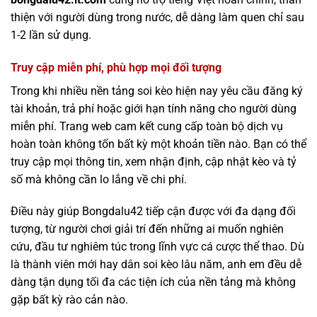
thiện với người dùng trong nước, dễ dàng làm quen chỉ sau
1-2 lần sử dụng.
Truy cập miễn phí, phù hợp mọi đối tượng
Trong khi nhiều nền tảng soi kèo hiện nay yêu cầu đăng ký
tài khoản, trả phí hoặc giới hạn tính năng cho người dùng
miễn phí. Trang web cam kết cung cấp toàn bộ dịch vụ
hoàn toàn không tốn bất kỳ một khoản tiền nào. Bạn có thể
truy cập mọi thông tin, xem nhận định, cập nhật kèo và tỷ
số mà không cần lo lắng về chi phí.
Điều này giúp Bongdalu42 tiếp cận được với đa dạng đối
tượng, từ người chơi giải trí đến những ai muốn nghiên
cứu, đầu tư nghiêm túc trong lĩnh vực cá cược thể thao. Dù
là thành viên mới hay dân soi kèo lâu năm, anh em đều dễ
dàng tận dụng tối đa các tiện ích của nền tảng mà không
gặp bất kỳ rào cản nào.