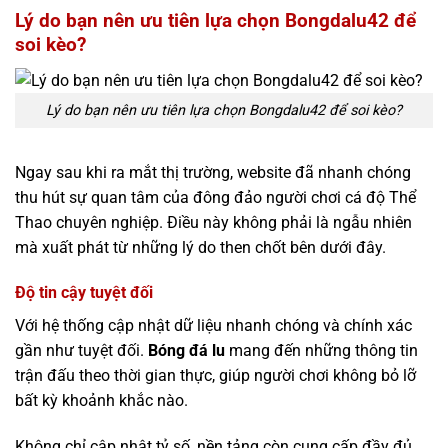
Lý do bạn nên ưu tiên lựa chọn Bongdalu42 để
soi kèo?
Lý do bạn nên ưu tiên lựa chọn Bongdalu42 để soi kèo?
Ngay sau khi ra mắt thị trường, website đã nhanh chóng
thu hút sự quan tâm của đông đảo người chơi cá độ Thể
Thao chuyên nghiệp. Điều này không phải là ngẫu nhiên
mà xuất phát từ những lý do then chốt bên dưới đây.
Độ tin cậy tuyệt đối
Với hệ thống cập nhật dữ liệu nhanh chóng và chính xác
gần như tuyệt đối.
Bóng đá lu
mang đến những thông tin
trận đấu theo thời gian thực, giúp người chơi không bỏ lỡ
bất kỳ khoảnh khắc nào.
Không chỉ cập nhật tỷ số, nền tảng còn cung cấp đầy đủ