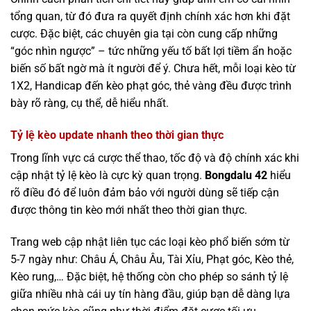
tổng quan, từ đó đưa ra quyết định chính xác hơn khi đặt
cược. Đặc biệt, các chuyên gia tại còn cung cấp những
“góc nhìn ngược” – tức những yếu tố bất lợi tiềm ẩn hoặc
biến số bất ngờ mà ít người để ý. Chưa hết, mỗi loại kèo từ
1X2, Handicap đến kèo phạt góc, thẻ vàng đều được trình
bày rõ ràng, cụ thể, dễ hiểu nhất.
Tỷ lệ kèo update nhanh theo thời gian thực
Trong lĩnh vực cá cược thể thao, tốc độ và độ chính xác khi
cập nhật tỷ lệ kèo là cực kỳ quan trọng.
Bongdalu 42
hiểu
rõ điều đó để luôn đảm bảo với người dùng sẽ tiếp cận
được thông tin kèo mới nhất theo thời gian thực.
Trang web cập nhật liên tục các loại kèo phổ biến sớm từ
5-7 ngày như: Châu Á, Châu Âu, Tài Xỉu, Phạt góc, Kèo thẻ,
Kèo rung,… Đặc biệt, hệ thống còn cho phép so sánh tỷ lệ
giữa nhiều nhà cái uy tín hàng đầu, giúp bạn dễ dàng lựa