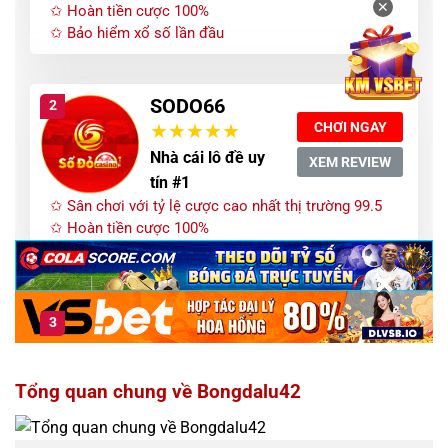
Tổng quan chung về Bongdalu42