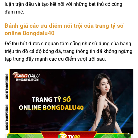
luận trận đấu và tạo kết nối với những bet thủ có cùng
đam mê.
Đánh giá các ưu điểm nổi trội của trang tỷ số
online Bongdalu40
Để thu hút được sự quan tâm cũng như sử dụng của hàng
triệu tín đồ cá độ bóng đá, trang thông tin đã không ngừng
tập trung đẩy mạnh các ưu điểm vượt trội sau.
×