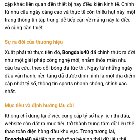
cập khác liên quan đến thiết bị hay điều kiện kinh tế. Chính
từ nhu cầu ngày càng cao và thực tế còn thiếu hụt này, một
trang thông tin tập trung, dễ tiếp cận về mảng này là điều
vô cùng cần thiết.
Sự ra đời của thương hiệu
Xuất phát từ thực tiễn đó,
Bongdalu40
đã chính thức ra đời
như một giải pháp công nghệ mới, nhằm thỏa mãn nhu
cầu tra cứu, theo dõi bóng đá tức thì. Ngay từ những ngày
đầu vận hành, nền tảng đã được định hình là một địa điểm
cập nhật tỷ số, thông tin sports nhanh chóng, chính xác
nhất.
Mục tiêu và định hướng lâu dài
Không chỉ dừng lại ở việc cung cấp tỷ số hay lịch thi đấu,
website còn đặt ra mục tiêu trở thành trung tâm dữ liệu thể
thao toàn diện hàng đầu khu vực. Trong tương lai,
Bongdalu40
sẽ tiếp tục mở rộng hệ sinh thái dữ liệu thể