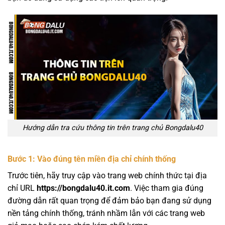
Hướng dẫn tra cứu thông tin trên trang chủ Bongdalu40
Bước 1: Vào đúng tên miền địa chỉ chính thống
Trước tiên, hãy truy cập vào trang web chính thức tại địa
chỉ URL
https://bongdalu40.it.com
. Việc tham gia đúng
đường dẫn rất quan trọng để đảm bảo bạn đang sử dụng
nền tảng chính thống, tránh nhầm lẫn với các trang web