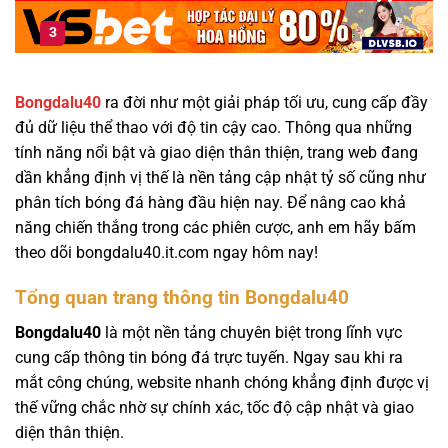
Bongdalu40
ra đời như một giải pháp tối ưu, cung cấp đầy
đủ dữ liệu thể thao với độ tin cậy cao. Thông qua những
tính năng nổi bật và giao diện thân thiện, trang web đang
dần khẳng định vị thế là nền tảng cập nhật tỷ số cũng như
phân tích bóng đá hàng đầu hiện nay. Để nâng cao khả
năng chiến thắng trong các phiên cược, anh em hãy bấm
theo dõi bongdalu40.it.com ngay hôm nay!
Tổng quan trang thông tin Bongdalu40
Bongdalu40
là một nền tảng chuyên biệt trong lĩnh vực
cung cấp thông tin bóng đá trực tuyến. Ngay sau khi ra
mắt công chúng, website nhanh chóng khẳng định được vị
thế vững chắc nhờ sự chính xác, tốc độ cập nhật và giao
diện thân thiện.