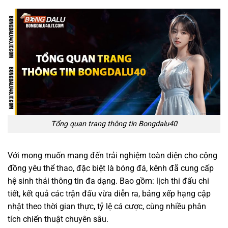
Tổng quan trang thông tin Bongdalu40
Với mong muốn mang đến trải nghiệm toàn diện cho cộng
đồng yêu thể thao, đặc biệt là bóng đá, kênh đã cung cấp
hệ sinh thái thông tin đa dạng. Bao gồm: lịch thi đấu chi
tiết, kết quả các trận đấu vừa diễn ra, bảng xếp hạng cập
nhật theo thời gian thực, tỷ lệ cá cược, cùng nhiều phân
tích chiến thuật chuyên sâu.