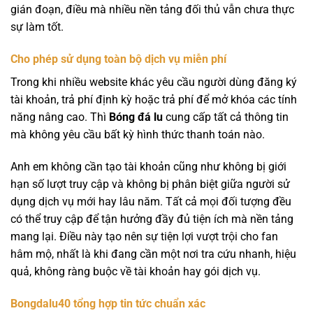
gián đoạn, điều mà nhiều nền tảng đối thủ vẫn chưa thực
sự làm tốt.
Cho phép sử dụng toàn bộ dịch vụ miễn phí
Trong khi nhiều website khác yêu cầu người dùng đăng ký
tài khoản, trả phí định kỳ hoặc trả phí để mở khóa các tính
năng nâng cao. Thì
Bóng đá lu
cung cấp tất cả thông tin
mà không yêu cầu bất kỳ hình thức thanh toán nào.
Anh em không cần tạo tài khoản cũng như không bị giới
hạn số lượt truy cập và không bị phân biệt giữa người sử
dụng dịch vụ mới hay lâu năm. Tất cả mọi đối tượng đều
có thể truy cập để tận hưởng đầy đủ tiện ích mà nền tảng
mang lại. Điều này tạo nên sự tiện lợi vượt trội cho fan
hâm mộ, nhất là khi đang cần một nơi tra cứu nhanh, hiệu
quả, không ràng buộc về tài khoản hay gói dịch vụ.
Bongdalu40 tổng hợp tin tức chuẩn xác