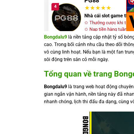
Bongdalu9
là nền tảng cập nhật tỷ số bó
cao. Trong bối cảnh nhu cầu theo dõi thôn
vô cùng linh hoạt. Nếu bạn là một fan tru
sôi động trên sân cỏ mỗi ngày.
Tổng quan về trang Bong
Bongdalu9
là trang web hoạt động chuyên 
gian ngắn vận hành, nền tảng này đã nhan
nhanh chóng, lịch thi đấu đa dạng, cùng vô