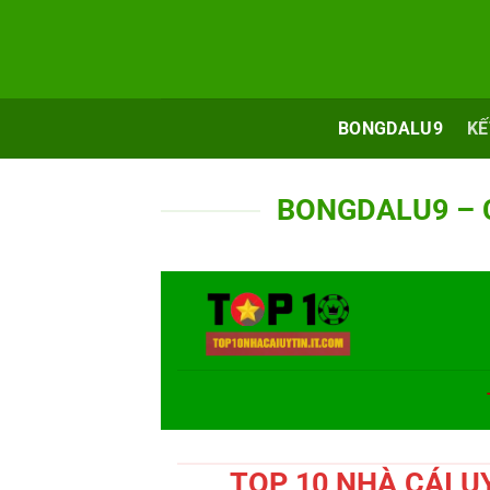
Chuyển
đến
nội
dung
BONGDALU9
KẾ
BONGDALU9 – C