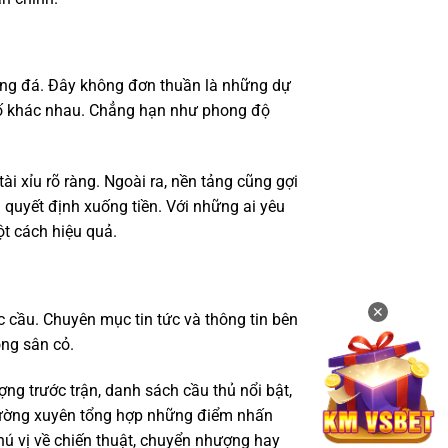
óng đá. Đây không đơn thuần là những dự
 tố khác nhau. Chẳng hạn như phong độ
ài xỉu rõ ràng. Ngoài ra, nền tảng cũng gợi
 quyết định xuống tiền. Với những ai yêu
ột cách hiệu quả.
✕
c cầu. Chuyên mục tin tức và thông tin bên
óng sân cỏ.
ng trước trận, danh sách cầu thủ nổi bật,
thường xuyên tổng hợp những điểm nhấn
hú vị về chiến thuật, chuyển nhượng hay