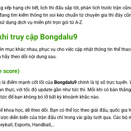
 xếp hạng chi tiết, lịch thi đấu sắp tới, phân tích trước trận c
 đang tìm kiếm thông tin soi kèo chuẩn từ chuyên gia thì đây cũ
 sử dụng dịch vụ miễn phí trọn gói từ A-Z.
khi truy cập Bongdalu9
ên mục khác nhau, phục vụ cho việc cập nhật thông tin thể tha
m hãy theo dõi nội dung sau.
e score)
g là điểm mạnh cốt lõi của
Bongdalu9
chính là tỷ số trực tuyến
an thực, với tốc độ update gần như tức thì. Mỗi khi có bàn thắng
 tức để bạn không bỏ lỡ bất kỳ khoảnh khắc nào.
 kế khoa học, dễ theo dõi. Bạn có thể lọc theo giải đấu, quốc gia
c diễn biến của trận đấu chỉ trong vài giây lướt qua. Các bộ 
leyball, Esports, Handball,…