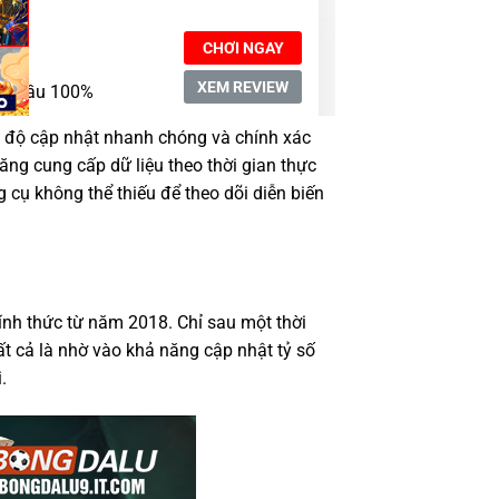
c độ cập nhật nhanh chóng và chính xác
ăng cung cấp dữ liệu theo thời gian thực
 cụ không thể thiếu để theo dõi diễn biến
hính thức từ năm 2018. Chỉ sau một thời
 cả là nhờ vào khả năng cập nhật tỷ số
.