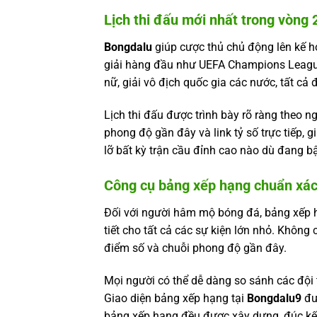
Lịch thi đấu mới nhất trong vòng
Bongdalu
giúp cược thủ chủ động lên kế ho
giải hàng đầu như UEFA Champions League, P
nữ, giải vô địch quốc gia các nước, tất c
Lịch thi đấu được trình bày rõ ràng theo n
phong độ gần đây và link tỷ số trực tiếp, 
lỡ bất kỳ trận cầu đỉnh cao nào dù đang b
Công cụ bảng xếp hạng chuẩn xá
Đối với người hâm mộ bóng đá, bảng xếp hạ
tiết cho tất cả các sự kiện lớn nhỏ. Không 
điểm số và chuỗi phong độ gần đây.
Mọi người có thể dễ dàng so sánh các đội t
Giao diện bảng xếp hạng tại
Bongdalu9
đư
bảng xếp hạng đều được xây dựng, đúc kết