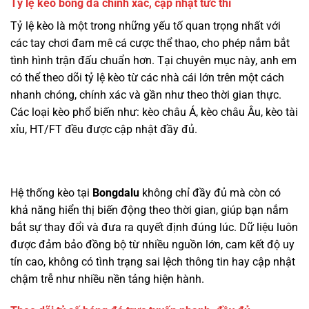
Tỷ lệ kèo bóng đá chính xác, cập nhật tức thì
Tỷ lệ kèo là một trong những yếu tố quan trọng nhất với
các tay chơi đam mê cá cược thể thao, cho phép nắm bắt
tình hình trận đấu chuẩn hơn. Tại chuyên mục này, anh em
có thể theo dõi tỷ lệ kèo từ các nhà cái lớn trên một cách
nhanh chóng, chính xác và gần như theo thời gian thực.
Các loại kèo phổ biến như: kèo châu Á, kèo châu Âu, kèo tài
xỉu, HT/FT đều được cập nhật đầy đủ.
Hệ thống kèo tại
Bongdalu
không chỉ đầy đủ mà còn có
khả năng hiển thị biến động theo thời gian, giúp bạn nắm
bắt sự thay đổi và đưa ra quyết định đúng lúc. Dữ liệu luôn
được đảm bảo đồng bộ từ nhiều nguồn lớn, cam kết độ uy
tín cao, không có tình trạng sai lệch thông tin hay cập nhật
chậm trễ như nhiều nền tảng hiện hành.