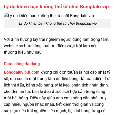
Lý do khiến bạn không thể từ chối Bongdalu vip
Lý do khiến bạn không thể từ chối Bongdalu vip
Với định hướng lấy trải nghiệm người dùng làm trọng tâm,
website sở hữu hàng loạt ưu điểm vượt trội làm nên
thương hiệu như sau.
Chức năng đa dạng
Bongdaluvip.it.com
không chỉ đơn thuần là nơi cập nhật tỷ
số, mà còn là một trung tâm dữ liệu bóng đá toàn diện. Từ
lịch thi đấu, bảng xếp hạng, tỷ lệ kèo, phân tích nhận định,
cho đến tin tức bên lề đều được tích hợp sẵn trong cùng
một hệ thống. Điều này giúp anh em không cần phải truy
cập nhiều nguồn khác nhau, tiết kiệm thời gian và công
sức, tạo nên trải nghiệm liền mạch, tiện lợi trong từng cú