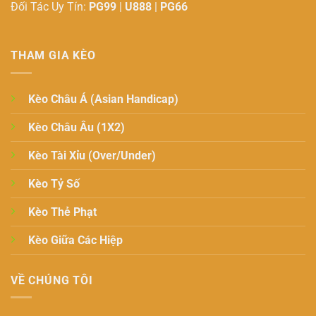
Đối Tác Uy Tín:
PG99
|
U888
|
PG66
THAM GIA KÈO
Kèo Châu Á (Asian Handicap)
Kèo Châu Âu (1X2)
Kèo Tài Xỉu (Over/Under)
Kèo Tỷ Số
Kèo Thẻ Phạt
Kèo Giữa Các Hiệp
VỀ CHÚNG TÔI