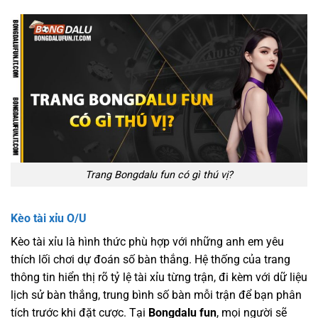
Trang Bongdalu fun có gì thú vị?
Kèo tài xỉu O/U
Kèo tài xỉu là hình thức phù hợp với những anh em yêu
thích lối chơi dự đoán số bàn thắng. Hệ thống của trang
thông tin hiển thị rõ tỷ lệ tài xỉu từng trận, đi kèm với dữ liệu
lịch sử bàn thắng, trung bình số bàn mỗi trận để bạn phân
tích trước khi đặt cược. Tại
Bongdalu fun
, mọi người sẽ