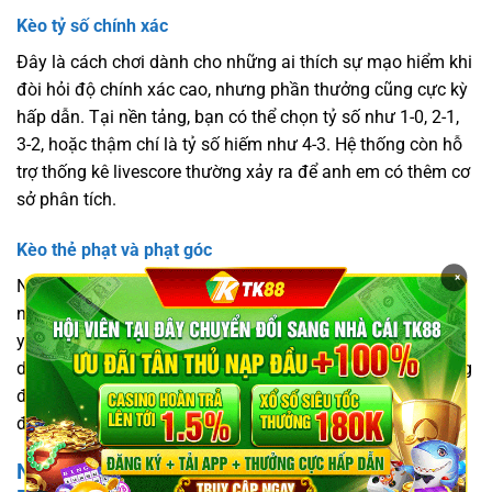
Kèo tỷ số chính xác
Đây là cách chơi dành cho những ai thích sự mạo hiểm khi
đòi hỏi độ chính xác cao, nhưng phần thưởng cũng cực kỳ
hấp dẫn. Tại nền tảng, bạn có thể chọn tỷ số như 1-0, 2-1,
3-2, hoặc thậm chí là tỷ số hiếm như 4-3. Hệ thống còn hỗ
trợ thống kê livescore thường xảy ra để anh em có thêm cơ
sở phân tích.
Kèo thẻ phạt và phạt góc
×
Ngoài các hình thức cơ bản trên,
Bongdalu fun
còn cập
nhật kèo thẻ vàng, thẻ đỏ, phạt góc. Mặc dù đây là những
yếu tố thường bị bỏ qua nhưng lại có sức hút đặc biệt với
dân chơi chuyên nghiệp. Điều này tạo lợi thế giúp fan bóng
đá có thêm nhiều lựa chọn hơn trong việc phân tích trận
đấu.
Những ưu điểm nổi bật của trang thông tin