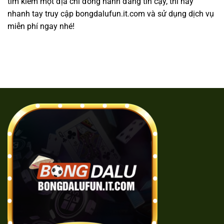
tìm kiếm một địa chỉ đồng hành đáng tin cậy, thì hãy
nhanh tay truy cập bongdalufun.it.com và sử dụng dịch vụ
miễn phí ngay nhé!