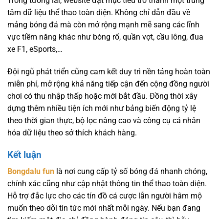
Trong tương lai, website đặt mục tiêu trở thành một trung
tâm dữ liệu thể thao toàn diện. Không chỉ dẫn đầu về
mảng bóng đá mà còn mở rộng mạnh mẽ sang các lĩnh
vực tiềm năng khác như bóng rổ, quần vợt, cầu lông, đua
xe F1, eSports,…
Đội ngũ phát triển cũng cam kết duy trì nền tảng hoàn toàn
miễn phí, mở rộng khả năng tiếp cận đến cộng đồng người
chơi có thu nhập thấp hoặc mới bắt đầu. Đồng thời xây
dựng thêm nhiều tiện ích mới như bảng biến động tỷ lệ
theo thời gian thực, bộ lọc nâng cao và công cụ cá nhân
hóa dữ liệu theo sở thích khách hàng.
Kết luận
Bongdalu fun
là nơi cung cấp tỷ số bóng đá nhanh chóng,
chính xác cũng như cập nhật thông tin thể thao toàn diện.
Hỗ trợ đắc lực cho các tín đồ cá cược lẫn người hâm mộ
muốn theo dõi tin tức mới nhất mỗi ngày. Nếu bạn đang