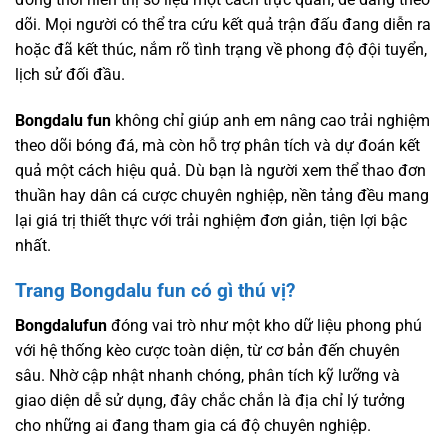
dõi. Mọi người có thể tra cứu kết quả trận đấu đang diễn ra
hoặc đã kết thúc, nắm rõ tình trạng về phong độ đội tuyển,
lịch sử đối đầu.
Bongdalu fun
không chỉ giúp anh em nâng cao trải nghiệm
theo dõi bóng đá, mà còn hỗ trợ phân tích và dự đoán kết
quả một cách hiệu quả. Dù bạn là người xem thể thao đơn
thuần hay dân cá cược chuyên nghiệp, nền tảng đều mang
lại giá trị thiết thực với trải nghiệm đơn giản, tiện lợi bậc
nhất.
Trang Bongdalu fun có gì thú vị?
Bongdalufun
đóng vai trò như một kho dữ liệu phong phú
với hệ thống kèo cược toàn diện, từ cơ bản đến chuyên
sâu. Nhờ cập nhật nhanh chóng, phân tích kỹ lưỡng và
giao diện dễ sử dụng, đây chắc chắn là địa chỉ lý tưởng
cho những ai đang tham gia cá độ chuyên nghiệp.