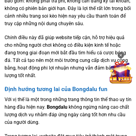
bao gồm: không phải trả phí, không cần đăng ký tài khoản,
không có phiên bản giới hạn. Đây là lợi thế rất lớn trong bối
cảnh nhiều trang soi kèo hiện nay yêu cầu thanh toán để
truy cập những nội dung chuyên sâu.
Chính điều này đã giúp website tiếp cận, hỗ trợ hiệu quả
cho những người chơi không có điều kiện kinh tế hoặc
đang trong giai đoạn mới bắt đầu tìm hiểu cá cược bóng
✕
✕
đá. Tất cả tạo nên một môi trường cung cấp dịch vụ công
bằng, hoạt động phi lợi nhuận nhưng vẫn đảm bảo chất
lượng tốt nhất.
Định hướng tương lai của Bongdalu fun
Với vị thế là một trong những trang thông tin thể thao uy tín
hàng đầu hiện nay.
Bongdalu
không ngừng nâng cao chất
lượng dịch vụ nhằm đáp ứng ngày càng tốt hơn nhu cầu
của người dùng.