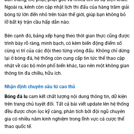
Ngoài ra, kênh còn cập nhật lịch thi đấu của hàng trăm giải
bóng từ lớn đến nhỏ trên toàn thế giới, giúp bạn không bỏ
lỡ bất kỳ trận cầu hấp dẫn nào.
Bên cạnh đó, bảng xếp hạng theo thời gian thực cũng được
trình bày rõ ràng, minh bạch, có kèm biến động điểm số
cùng vị trí của các đội theo từng vòng đấu. Không chỉ dừng
lại ở bóng đá, hệ thống còn cung cấp tin tức thể thao cập
nhật về các bộ môn phổ biến khác, tạo nên một không gian
thông tin đa chiều, hữu ích.
Nhận định chuyên sâu từ cao thủ
Bóng đá lu
cam kết chất lượng nội dung thông tin, dữ kiện
trên trang chủ tuyệt đối. Tất cả bài viết update lên hệ thống
đều được chọn lọc kỹ càng, phân tích bởi đội ngũ chuyên
gia có nhiều năm kinh nghiệm trong lĩnh vực cá cược thể
thao quốc tế.