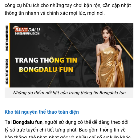
công cụ hữu ích cho những tay chơi bận rộn, cần cập nhật
thông tin nhanh và chính xác mọi lúc, mọi nơi.
Những ưu điểm nổi bật của trang thông tin Bongdalu fun
Kho tài nguyên thể thao toàn diện
Tại
Bongdalu fun
, người sử dụng có thể dễ dàng theo dõi
tỷ số trực tuyến chi tiết từng phút. Bao gồm thông tin về
bàn thắng, thẻ phạt, phạt góc và nhiều chỉ số sự kiện khác.