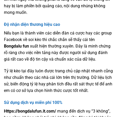
hay bị làm phiền bởi quảng cáo, nội dung nhúng không
mong muốn.
Độ nhận diện thương hiệu cao
Nếu bạn là thành viên các diễn đàn cá cược hay các group
Facebook về soi kèo thì chắc chắn sẽ thấy cái tên
Bongdalu fun
xuất hiện thường xuyên. Đây là minh chứng
rõ ràng cho việc nền tảng này được người sử dụng đánh
giá rất cao về độ tin cậy và chuẩn xác của dữ liệu.
Tỷ lệ kèo tại đây luôn được trang chủ cập nhật nhanh cũng
như chuẩn theo các nhà cái lớn trên thị trường. Dữ liệu lịch
sử, biến động tỷ lệ hay phân tích đều rất sát thực tế để anh
em có cơ sở lựa chọn hình thức cược tốt nhất.
Sử dụng dịch vụ miễn phí 100%
Https://bongdalufun.it.com/
mang đến dịch vụ “3 không”,