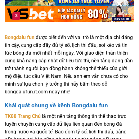
Bongdalu fun
được biết đến với vai trò là một địa chỉ đáng
tin cậy, cung cấp đầy đủ tỷ số, lịch thi đấu, soi kèo và tin
tức bóng đá mới nhất mỗi ngày. Với giao diện thân thiện
cùng khả năng cập nhật dữ liệu tức thì, nền tảng đang dần
trở thành người bạn đồng hành không thể thiếu của giới
mộ điệu túc cầu Việt Nam. Nếu anh em vẫn chưa có cho
mình sự lựa chọn lý tưởng thì hãy bấm theo dõi
bongdalufun.it.com ngay nhé!
Khái quát chung về kênh Bongdalu fun
TK88 Trang Chủ
là một nền tảng thông tin thể thao trực
tuyến chuyên cung cấp dữ liệu liên quan đến bóng đá
trong nước và quốc tế. Bao gồm tỷ số, lịch thi đấu, bảng