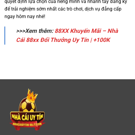
quyết định lựa chọn của riêng mình và nhanh tay đăng ký
để trải nghiệm sớm nhất các trò chơi, dịch vụ đẳng cấp
ngay hôm nay nhé!
>>>Xem thêm:
88XX Khuyến Mãi – Nhà
Cái 88xx Đổi Thưởng Uy Tín | +100K