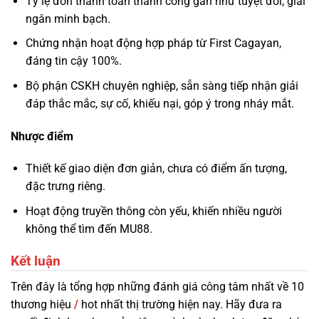
Tỷ lệ đơn thanh toán thành công gần như tuyệt đối, giải
ngân minh bạch.
Chứng nhận hoạt động hợp pháp từ First Cagayan,
đáng tin cậy 100%.
Bộ phận CSKH chuyên nghiệp, sẵn sàng tiếp nhận giải
đáp thắc mắc, sự cố, khiếu nại, góp ý trong nháy mắt.
Nhược điểm
Thiết kế giao diện đơn giản, chưa có điểm ấn tượng,
đặc trưng riêng.
Hoạt động truyền thông còn yếu, khiến nhiều người
không thể tìm đến MU88.
Kết luận
Trên đây là tổng hợp những đánh giá công tâm nhất về 10
thương hiệu
/
hot nhất thị trường hiện nay. Hãy đưa ra