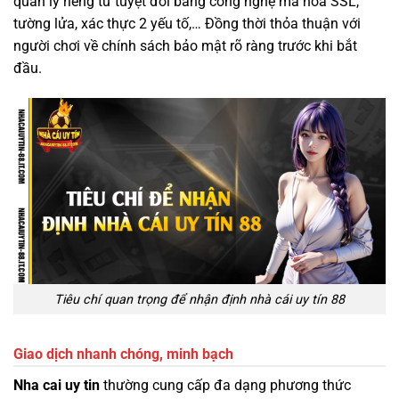
quản lý riêng tư tuyệt đối bằng công nghệ mã hóa SSL,
tường lửa, xác thực 2 yếu tố,… Đồng thời thỏa thuận với
người chơi về chính sách bảo mật rõ ràng trước khi bắt
đầu.
Tiêu chí quan trọng để nhận định nhà cái uy tín 88
Giao dịch nhanh chóng, minh bạch
Nha cai uy tin
thường cung cấp đa dạng phương thức