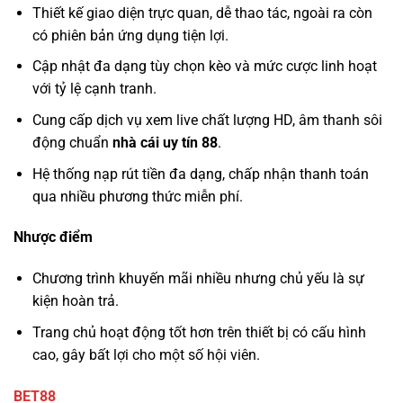
Thiết kế giao diện trực quan, dễ thao tác, ngoài ra còn
có phiên bản ứng dụng tiện lợi.
Cập nhật đa dạng tùy chọn kèo và mức cược linh hoạt
với tỷ lệ cạnh tranh.
Cung cấp dịch vụ xem live chất lượng HD, âm thanh sôi
động chuẩn
nhà cái uy tín 88
.
Hệ thống nạp rút tiền đa dạng, chấp nhận thanh toán
qua nhiều phương thức miễn phí.
Nhược điểm
Chương trình khuyến mãi nhiều nhưng chủ yếu là sự
kiện hoàn trả.
Trang chủ hoạt động tốt hơn trên thiết bị có cấu hình
cao, gây bất lợi cho một số hội viên.
BET88