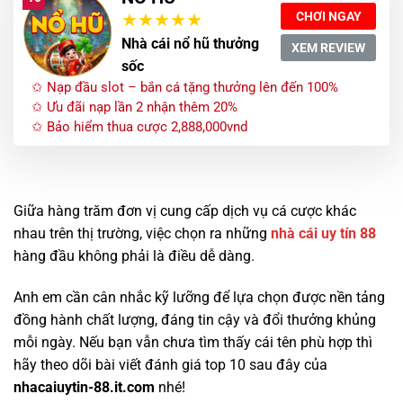
CHƠI NGAY
Nhà cái nổ hũ thưởng
XEM REVIEW
sốc
✩ Nạp đầu slot – bắn cá tặng thưởng lên đến 100%
✩ Ưu đãi nạp lần 2 nhận thêm 20%
✩ Bảo hiểm thua cược 2,888,000vnd
Giữa hàng trăm đơn vị cung cấp dịch vụ cá cược khác
nhau trên thị trường, việc chọn ra những
nhà cái uy tín 88
hàng đầu không phải là điều dễ dàng.
Anh em cần cân nhắc kỹ lưỡng để lựa chọn được nền tảng
đồng hành chất lượng, đáng tin cậy và đổi thưởng khủng
mỗi ngày. Nếu bạn vẫn chưa tìm thấy cái tên phù hợp thì
hãy theo dõi bài viết đánh giá top 10 sau đây của
nhacaiuytin-88.it.com
nhé!