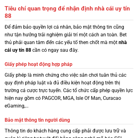
Tiêu chí quan trọng để nhận định nhà cái uy tín
88
Để đảm bảo quyền lợi cá nhân, bảo mật thông tin cũng
như tận hưởng trải nghiệm giải trí một cách an toàn. Bet
thủ phải quan tâm đến các yếu tố then chốt mà một
nhà
cái uy tín 88
cần có ngay sau đây.
Giấy phép hoạt động hợp pháp
Giấy phép là minh chứng cho việc sân chơi tuân thủ các
quy định pháp luật và đủ điều kiện hoạt động trên thị
trường cá cược trực tuyến. Các tổ chức cấp phép quyền lực
hiện nay gồm có PAGCOR, MGA, Isle Of Man, Curacao
eGaming,…
Bảo mật thông tin người dùng
Thông tin do khách hàng cung cấp phải được lưu trữ và