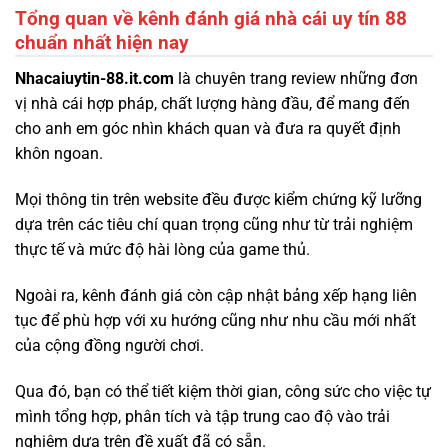
Tổng quan về kênh đánh giá nhà cái uy tín 88
chuẩn nhất hiện nay
Nhacaiuytin-88.it.com
là chuyên trang review những đơn
vị nhà cái hợp pháp, chất lượng hàng đầu, để mang đến
cho anh em góc nhìn khách quan và đưa ra quyết định
khôn ngoan.
Mọi thông tin trên website đều được kiểm chứng kỹ lưỡng
dựa trên các tiêu chí quan trọng cũng như từ trải nghiệm
thực tế và mức độ hài lòng của game thủ.
Ngoài ra, kênh đánh giá còn cập nhật bảng xếp hạng liên
tục để phù hợp với xu hướng cũng như nhu cầu mới nhất
của cộng đồng người chơi.
Qua đó, bạn có thể tiết kiệm thời gian, công sức cho việc tự
mình tổng hợp, phân tích và tập trung cao độ vào trải
nghiệm dựa trên đề xuất đã có sẵn.