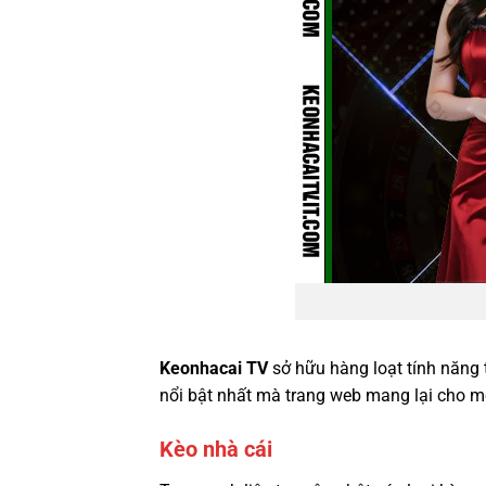
Keonhacai TV
sở hữu hàng loạt tính năng t
nổi bật nhất mà trang web mang lại cho m
Kèo nhà cái