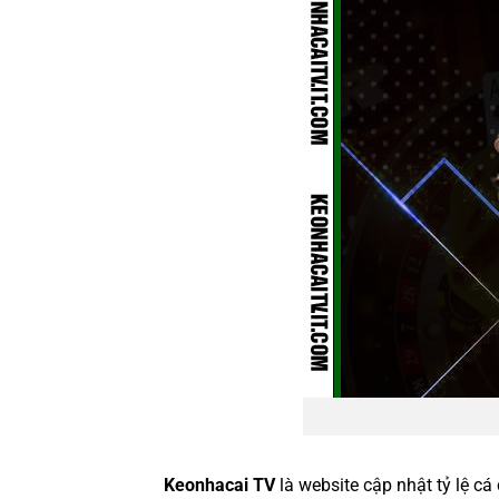
Keonhacai TV
là website cập nhật tỷ lệ cá