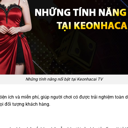
Những tính năng nổi bật tại Keonhacai TV
iện ích và miễn phí, giúp người chơi có được trải nghiệm toàn 
ọi đối tượng khách hàng.