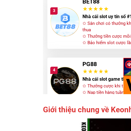
Giới thiệu chung về Keon