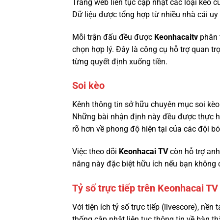
Trang web liên tục cập nhật các loại kèo cư
Dữ liệu được tổng hợp từ nhiều nhà cái u
Mỗi trận đấu đều được
Keonhacaitv
phân 
chọn hợp lý. Đây là công cụ hỗ trợ quan t
từng quyết định xuống tiền.
Soi kèo
Kênh thông tin sở hữu chuyên mục soi kèo
Những bài nhận định này đều được thực hiệ
rõ hơn về phong độ hiện tại của các đội bón
Việc theo dõi
Keonhacai TV
còn hỗ trợ anh
năng này đặc biệt hữu ích nếu bạn không c
Tỷ số trực tiếp trên Keonhacai TV
Với tiện ích tỷ số trực tiếp (livescore), n
thống cập nhật liên tục thông tin về bàn th