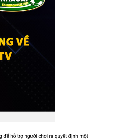
ng để hỗ trợ người chơi ra quyết định một