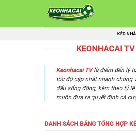
Chuyển
đến
nội
dung
KÈO NHÀ
KEONHACAI TV 
Keonhacai TV
là điểm đến lý t
tốc độ cập nhật nhanh chóng v
đấu sống động, kèm theo tỷ lệ 
muốn đưa ra quyết định cá cược
DANH SÁCH BẢNG TỔNG HỢP KẾ