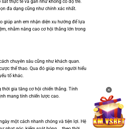
ệ sát thực tế và gần như không có độ trễ.
họn đa dạng cũng như chính xác nhất.
 kèo giúp anh em nhận diện xu hướng để lựa
iệm, nhằm nâng cao cơ hội thắng lớn trong
t cách chuyên sâu cũng như khách quan.
cược thể thao. Qua đó giúp mọi người hiểu
yếu tố khác.
thời gia tăng cơ hội chiến thắng. Tính
✕
✕
ịnh mang tính chiến lược cao.
ỗi ngày một cách nhanh chóng và tiện lợi. Hệ
như phạt góc, kiểm soát bóng,… theo thời