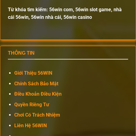
Từ khóa tìm kiếm: 56win com, 56win slot game, nhà
cái 56win, 56win nhà cái, 56win casino
THÔNG TIN
Giới Thiệu 56WIN
Chính Sách Bảo Mật
Điều Khoản Điều Kiện
Quyền Riêng Tư
Chơi Có Trách Nhiệm
Liên Hệ 56WIN