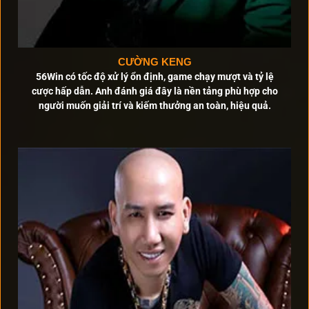
Link truy cập chính thức:
/
CƯỜNG KENG
56Win
có tốc độ xử lý ổn định, game chạy mượt và tỷ lệ
cược hấp dẫn. Anh đánh giá đây là nền tảng phù hợp cho
người muốn giải trí và kiếm thưởng an toàn, hiệu quả.