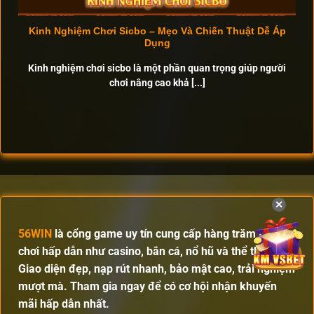
Kinh Nghiệm Chơi Sicbo – Mẹo Và Chiến Thuật Dễ Áp
Dụng
Kinh nghiệm chơi sicbo là một phần quan trọng giúp người
chơi nâng cao khả [...]
✕
56WIN
là cổng game uy tín cung cấp hàng trăm trò
chơi hấp dẫn như casino, bắn cá, nổ hũ và thể thao.
Giao diện đẹp, nạp rút nhanh, bảo mật cao, trải nghiệm
mượt mà. Tham gia ngay để có cơ hội nhận khuyến
mãi hấp dẫn nhất.