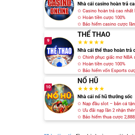
Nhà cái casino hoàn trả c
✩ Casino hoàn trả cao nhất 
✩ Hoàn tiền cược 100%
✩ Bảo hiểm casino cược lần
THỂ THAO
9
Nhà cái thể thao hoàn trả 
✩ Chinh phục giấc mơ NBA să
✩ Hoàn tiền cược 100%
✩ Bảo hiểm vốn Esports cư
NỔ HŨ
10
Nhà cái nổ hũ thưởng sốc
✩ Nạp đầu slot – bắn cá tặ
✩ Ưu đãi nạp lần 2 nhận th
✩ Bảo hiểm thua cược 2,888