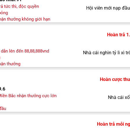
ả tức thì, độc quyền
Hội viên mới nạp đầ
bỏng
hận thưởng không giới hạn
Hoàn trả 1
dẫn lên đến 88,88,888vnd
Nhà cái nghìn tỷ lì xì 
g
nhận thưởng
Hoàn cược thu
9.6
iền Bắc nhận thưởng cực lớn
Nhà cái xổ
đầu
Hoàn trả mỗi n