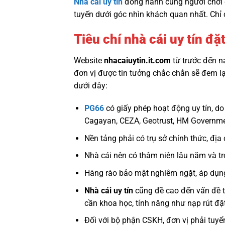
Nhà cái uy tín
đồng hành cùng người chơi c
tuyến dưới góc nhìn khách quan nhất. Chỉ c
Tiêu chí nhà cái uy tín đặ
Website
nhacaiuytin.it.com
từ trước đến n
đơn vị được tin tưởng chắc chắn sẽ đem lại 
dưới đây:
PG66
có giấy phép hoạt động uy tín, do 
Cagayan, CEZA, Geotrust, HM Governmen
Nền tảng phải có trụ sở chính thức, đị
Nhà cái nên có thâm niên lâu năm và t
Hàng rào bảo mật nghiêm ngặt, áp dụng 
Nhà cái uy tín
cũng đề cao đến vấn đề t
cần khoa học, tính năng như nạp rút đặt
Đối với bộ phận CSKH, đơn vị phải tuyển