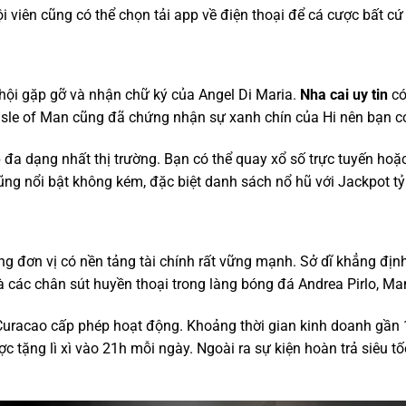
 viên cũng có thể chọn tải app về điện thoại để cá cược bất cứ 
ơ hội gặp gỡ và nhận chữ ký của Angel Di Maria.
Nha cai uy tin
có
 Isle of Man cũng đã chứng nhận sự xanh chín của Hi nên bạn c
a dạng nhất thị trường. Bạn có thể quay xổ số trực tuyến hoặc 
ũng nổi bật không kém, đặc biệt danh sách nổ hũ với Jackpot t
ng đơn vị có nền tảng tài chính rất vững mạnh. Sở dĩ khẳng định
là các chân sút huyền thoại trong làng bóng đá Andrea Pirlo, M
Curacao cấp phép hoạt động. Khoảng thời gian kinh doanh gần
được tặng lì xì vào 21h mỗi ngày. Ngoài ra sự kiện hoàn trả siêu 