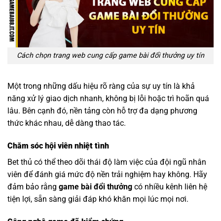
Cách chọn trang web cung cấp game bài đổi thưởng uy tín
Một trong những dấu hiệu rõ ràng của sự uy tín là khả
năng xử lý giao dịch nhanh, không bị lỗi hoặc trì hoãn quá
lâu. Bên cạnh đó, nền tảng còn hỗ trợ đa dạng phương
thức khác nhau, dễ dàng thao tác.
Chăm sóc hội viên nhiệt tình
Bet thủ có thể theo dõi thái độ làm việc của đội ngũ nhân
viên để đánh giá mức độ nền trải nghiệm hay không. Hãy
đảm bảo rằng
game bài đổi thưởng
có nhiều kênh liên hệ
tiện lợi, sẵn sàng giải đáp khó khăn mọi lúc mọi nơi.