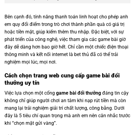
Bên cạnh đó, tính năng thanh toán linh hoạt cho phép anh
em quy đổi điểm trong trò chơi thành phần quà có giá trị
hoặc tiền mặt, giúp kiếm thêm thu nhập. Đặc biệt, với sự
phát triển của công nghệ, việc tham gia các game bài giờ
đây dễ dàng hơn bao giờ hết. Chỉ cần một chiếc điện thoại
thông minh và kết nối internet là bet thủ đã có thể trải
nghiệm mọi lúc, mọi nơi.
Cách chọn trang web cung cấp game bài đổi
thưởng uy tín
Việc lựa chọn một cổng
game bài đổi thưởng
đáng tin cậy
không chỉ giúp người chơi an tâm khi nạp rút tiền mà còn
mang lại trải nghiệm giải trí chất lượng, công bằng. Dưới
đây là 5 tiêu chí quan trọng mà anh em nên cân nhắc trước
khi “chọn mặt gửi vàng”.