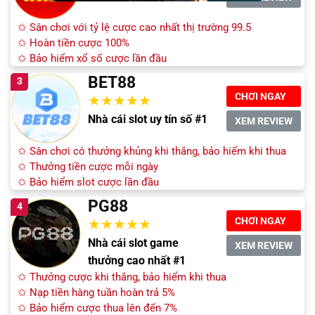
✩ Sân chơi với tỷ lệ cược cao nhất thị trường 99.5
✩ Hoàn tiền cược 100%
✩ Bảo hiểm xổ số cược lần đầu
BET88
3
CHƠI NGAY
Nhà cái slot uy tín số #1
XEM REVIEW
✩ Sân chơi có thưởng khủng khi thắng, bảo hiểm khi thua
✩ Thưởng tiền cược mỗi ngày
✩ Bảo hiểm slot cược lần đầu
PG88
4
CHƠI NGAY
Nhà cái slot game
XEM REVIEW
thưởng cao nhất #1
✩ Thưởng cược khi thắng, bảo hiểm khi thua
✩ Nạp tiền hàng tuần hoàn trả 5%
✩ Bảo hiểm cược thua lên đến 7%