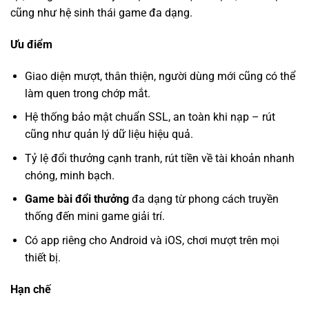
cũng như hệ sinh thái game đa dạng.
Ưu điểm
Giao diện mượt, thân thiện, người dùng mới cũng có thể
làm quen trong chớp mắt.
Hệ thống bảo mật chuẩn SSL, an toàn khi nạp – rút
cũng như quản lý dữ liệu hiệu quả.
Tỷ lệ đổi thưởng cạnh tranh, rút tiền về tài khoản nhanh
chóng, minh bạch.
Game bài đổi thưởng
đa dạng từ phong cách truyền
thống đến mini game giải trí.
Có app riêng cho Android và iOS, chơi mượt trên mọi
thiết bị.
Hạn chế