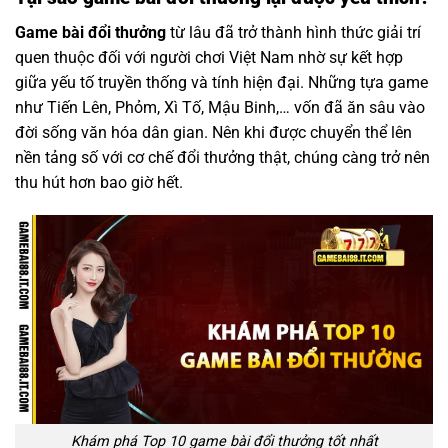
Game bài đổi thưởng
từ lâu đã trở thành hình thức giải trí
quen thuộc đối với người chơi Việt Nam nhờ sự kết hợp
giữa yếu tố truyền thống và tính hiện đại. Những tựa game
như Tiến Lên, Phỏm, Xì Tố, Mậu Binh,… vốn đã ăn sâu vào
đời sống văn hóa dân gian. Nên khi được chuyển thể lên
nền tảng số với cơ chế đổi thưởng thật, chúng càng trở nên
thu hút hơn bao giờ hết.
Khám phá Top 10 game bài đổi thưởng tốt nhất