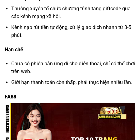
Thường xuyên tổ chức chương trình tặng giftcode qua
các kênh mạng xã hội.
Kênh nạp rút tiền tự động, xử lý giao dịch nhanh từ 3-5
phút.
Hạn chế
Chưa có phiên bản ứng dị cho điện thoại, chỉ có thể chơi
trên web.
Giới hạn thanh toán còn thấp, phải thực hiện nhiều lần.
FA88