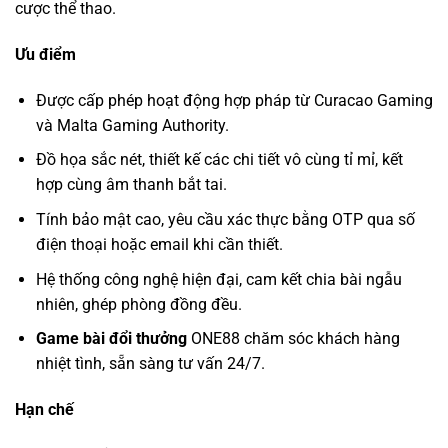
cược thể thao.
Ưu điểm
Được cấp phép hoạt động hợp pháp từ Curacao Gaming
và Malta Gaming Authority.
Đồ họa sắc nét, thiết kế các chi tiết vô cùng tỉ mỉ, kết
hợp cùng âm thanh bắt tai.
Tính bảo mật cao, yêu cầu xác thực bằng OTP qua số
điện thoại hoặc email khi cần thiết.
Hệ thống công nghệ hiện đại, cam kết chia bài ngẫu
nhiên, ghép phòng đồng đều.
Game bài đổi thưởng
ONE88 chăm sóc khách hàng
nhiệt tình, sẵn sàng tư vấn 24/7.
Hạn chế