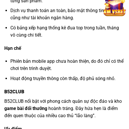
từng sản phẩm.
Dịch vụ thanh toán an toàn, bảo mật thông tin cá nhân
cũng như tài khoản ngân hàng.
Có bảng xếp hạng thống kê đua top trong tuần, tháng
vô cùng chi tiết.
Hạn chế
Phiên bản mobile app chưa hoàn thiện, do đó chỉ có thể
chơi trên trình duyệt.
Hoạt động truyền thông còn thấp, độ phủ sóng nhỏ.
B52CLUB
B52CLUB nổi bật với phong cách quân sự độc đáo và kho
game bài đổi thưởng
hoành tráng. Đây hứa hẹn là điểm
đến quen thuộc của nhiều cao thủ “lão làng”.
Ưu điểm