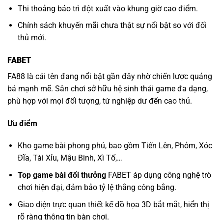
Thi thoảng bảo trì đột xuất vào khung giờ cao điểm.
Chính sách khuyến mãi chưa thật sự nổi bật so với đối
thủ mới.
FABET
FA88 là cái tên đang nổi bật gần đây nhờ chiến lược quảng
bá mạnh mẽ. Sân chơi sở hữu hệ sinh thái game đa dạng,
phù hợp với mọi đối tượng, từ nghiệp dư đến cao thủ.
Ưu điểm
Kho game bài phong phú, bao gồm Tiến Lên, Phỏm, Xóc
Đĩa, Tài Xỉu, Mậu Binh, Xì Tố,…
Top game bài đổi thưởng
FABET áp dụng công nghệ trò
chơi hiện đại, đảm bảo tỷ lệ thắng công bằng.
Giao diện trực quan thiết kế đồ họa 3D bắt mắt, hiển thị
rõ ràng thông tin bàn chơi.