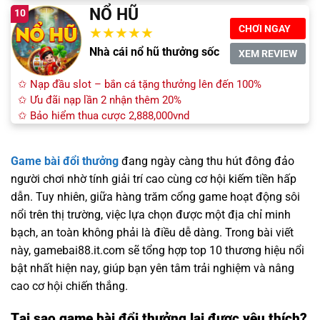
NỔ HŨ
10
CHƠI NGAY
Nhà cái nổ hũ thưởng sốc
XEM REVIEW
✩ Nạp đầu slot – bắn cá tặng thưởng lên đến 100%
✩ Ưu đãi nạp lần 2 nhận thêm 20%
✩ Bảo hiểm thua cược 2,888,000vnd
Game bài đổi thưởng
đang ngày càng thu hút đông đảo
người chơi nhờ tính giải trí cao cùng cơ hội kiếm tiền hấp
dẫn. Tuy nhiên, giữa hàng trăm cổng game hoạt động sôi
nổi trên thị trường, việc lựa chọn được một địa chỉ minh
bạch, an toàn không phải là điều dễ dàng. Trong bài viết
này, gamebai88.it.com sẽ tổng hợp top 10 thương hiệu nổi
bật nhất hiện nay, giúp bạn yên tâm trải nghiệm và nâng
cao cơ hội chiến thắng.
Tại sao game bài đổi thưởng lại được yêu thích?