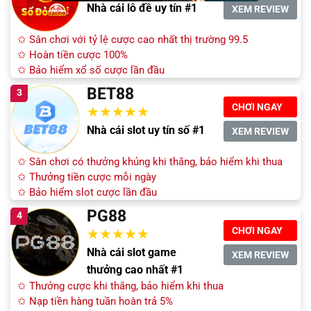
Nhà cái lô đề uy tín #1
XEM REVIEW
✩ Sân chơi với tỷ lệ cược cao nhất thị trường 99.5
✩ Hoàn tiền cược 100%
✩ Bảo hiểm xổ số cược lần đầu
BET88
3
CHƠI NGAY
Nhà cái slot uy tín số #1
XEM REVIEW
✩ Sân chơi có thưởng khủng khi thắng, bảo hiểm khi thua
✩ Thưởng tiền cược mỗi ngày
✩ Bảo hiểm slot cược lần đầu
PG88
4
CHƠI NGAY
Nhà cái slot game
XEM REVIEW
thưởng cao nhất #1
✩ Thưởng cược khi thắng, bảo hiểm khi thua
✩ Nạp tiền hàng tuần hoàn trả 5%