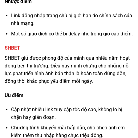
Nhược điểm
Link đăng nhập trang chủ bị giới hạn do chính sách của
nhà mạng.
Một số giao dịch có thể bị delay nhẹ trong giờ cao điểm.
SHBET
SHBET giữ được phong độ của mình qua nhiều năm hoạt
động trên thị trường. Điều này minh chứng cho những nỗ
lực phát triển hình ảnh bản thân là hoàn toàn đúng đắn,
đồng thời khắc phục yếu điểm mỗi ngày.
Ưu điểm
Cập nhật nhiều link truy cập tốc độ cao, không lo bị
chặn hay gián đoạn.
Chương trình khuyến mãi hấp dẫn, cho phép anh em
kiếm thêm thu nhập hàng chục triệu đồng.