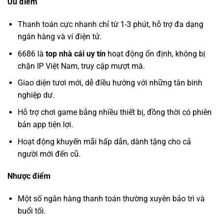
Ưu điểm
Thanh toán cực nhanh chỉ từ 1-3 phút, hỗ trợ đa dạng
ngân hàng và ví điện tử.
6686 là
top nhà cái uy tín
hoạt động ổn định, không bị
chặn IP Việt Nam, truy cập mượt mà.
Giao diện tươi mới, dễ điều hướng với những tân binh
nghiệp dư.
Hỗ trợ chơi game bằng nhiều thiết bị, đồng thời có phiên
bản app tiện lợi.
Hoạt động khuyến mãi hấp dẫn, dành tặng cho cả
người mới đến cũ.
Nhược điểm
Một số ngân hàng thanh toán thường xuyên bảo trì và
buổi tối.