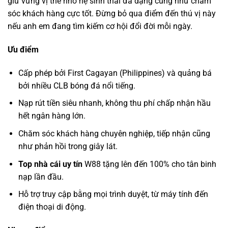
giữ vững vị thế nhờ hệ sinh thái đa dạng cũng như chăm
sóc khách hàng cực tốt. Đừng bỏ qua điểm đến thú vị này
nếu anh em đang tìm kiếm cơ hội đổi đời mỗi ngày.
Ưu điểm
Cấp phép bởi First Cagayan (Philippines) và quảng bá
bởi nhiều CLB bóng đá nổi tiếng.
Nạp rút tiền siêu nhanh, không thu phí chấp nhận hầu
hết ngân hàng lớn.
Chăm sóc khách hàng chuyên nghiệp, tiếp nhận cũng
như phản hồi trong giây lát.
Top nhà cái uy tín
W88 tặng lên đến 100% cho tân binh
nạp lần đầu.
Hỗ trợ truy cập bằng mọi trình duyệt, từ máy tính đến
điện thoại di động.