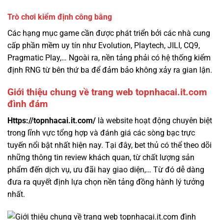
Trò chơi kiểm định công bằng
Các hạng mục game cần được phát triển bởi các nhà cung
cấp phần mềm uy tín như Evolution, Playtech, JILI, CQ9,
Pragmatic Play,… Ngoài ra, nền tảng phải có hệ thống kiểm
định RNG từ bên thứ ba để đảm bảo không xảy ra gian lận.
Giới thiệu chung về trang web topnhacai.it.com
đình đám
Https://topnhacai.it.com/
là website hoạt động chuyên biệt
trong lĩnh vực tổng hợp và đánh giá các sòng bạc trực
tuyến nổi bật nhất hiện nay. Tại đây, bet thủ có thể theo dõi
những thông tin review khách quan, từ chất lượng sản
phẩm đến dịch vụ, ưu đãi hay giao diện,… Từ đó dễ dàng
đưa ra quyết định lựa chọn nền tảng đồng hành lý tưởng
nhất.