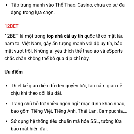
Tập trung mạnh vào Thể Thao, Casino, chưa có sự đa
dạng trong lựa chọn.
12BET
12BET là một trong
top nhà cái uy tín
quốc tế có mặt lâu
năm tại Việt Nam, gây ấn tượng mạnh với độ uy tín, bảo
mật vượt trội. Những ai yêu thích thể thao ảo và eSports
chắc chắn không thể bỏ qua địa chỉ này.
Ưu điểm
Thiết kế giao diện đỏ-đen quyền lực, tạo cảm giác dễ
chịu khi theo dõi lâu dài.
Trang chủ hỗ trợ nhiều ngôn ngữ mặc định khác nhau,
bao gồm Tiếng Việt, Tiếng Anh, Thái Lan, Campuchia,…
Sử dụng hệ thống tiêu chuẩn mã hóa SSL, tường lửa
bảo mật hiện đại.