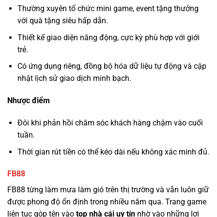
Thường xuyên tổ chức mini game, event tặng thưởng
với quà tặng siêu hấp dẫn.
Thiết kế giao diện năng động, cực kỳ phù hợp với giới
trẻ.
Có ứng dụng riêng, đồng bộ hóa dữ liệu tự động và cập
nhật lịch sử giao dịch minh bạch.
Nhược điểm
Đôi khi phản hồi chăm sóc khách hàng chậm vào cuối
tuần.
Thời gian rút tiền có thể kéo dài nếu không xác minh đủ.
FB88
FB88 từng làm mưa làm gió trên thị trường và vẫn luôn giữ
được phong độ ổn định trong nhiều năm qua. Trang game
liên tục góp tên vào
top nhà cái uy tín
nhờ vào những lợi