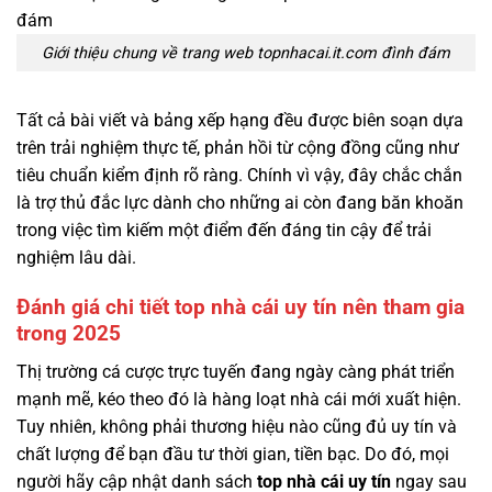
Giới thiệu chung về trang web topnhacai.it.com đình đám
Tất cả bài viết và bảng xếp hạng đều được biên soạn dựa
trên trải nghiệm thực tế, phản hồi từ cộng đồng cũng như
tiêu chuẩn kiểm định rõ ràng. Chính vì vậy, đây chắc chắn
là trợ thủ đắc lực dành cho những ai còn đang băn khoăn
trong việc tìm kiếm một điểm đến đáng tin cậy để trải
nghiệm lâu dài.
Đánh giá chi tiết top nhà cái uy tín nên tham gia
trong 2025
Thị trường cá cược trực tuyến đang ngày càng phát triển
mạnh mẽ, kéo theo đó là hàng loạt nhà cái mới xuất hiện.
Tuy nhiên, không phải thương hiệu nào cũng đủ uy tín và
chất lượng để bạn đầu tư thời gian, tiền bạc. Do đó, mọi
người hãy cập nhật danh sách
top nhà cái uy tín
ngay sau