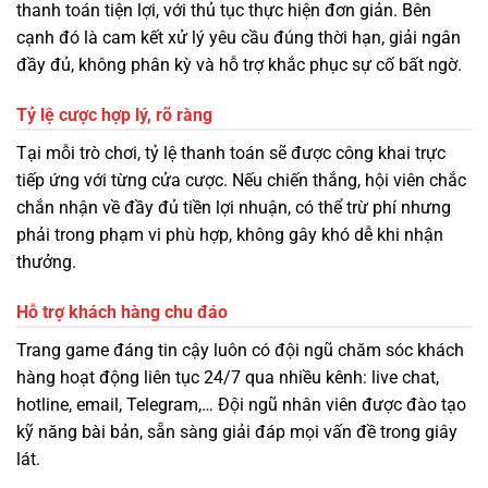
thanh toán tiện lợi, với thủ tục thực hiện đơn giản. Bên
cạnh đó là cam kết xử lý yêu cầu đúng thời hạn, giải ngân
đầy đủ, không phân kỳ và hỗ trợ khắc phục sự cố bất ngờ.
Tỷ lệ cược hợp lý, rõ ràng
Tại mỗi trò chơi, tỷ lệ thanh toán sẽ được công khai trực
tiếp ứng với từng cửa cược. Nếu chiến thắng, hội viên chắc
chắn nhận về đầy đủ tiền lợi nhuận, có thể trừ phí nhưng
phải trong phạm vi phù hợp, không gây khó dễ khi nhận
thưởng.
Hỗ trợ khách hàng chu đáo
Trang game đáng tin cậy luôn có đội ngũ chăm sóc khách
hàng hoạt động liên tục 24/7 qua nhiều kênh: live chat,
hotline, email, Telegram,… Đội ngũ nhân viên được đào tạo
kỹ năng bài bản, sẵn sàng giải đáp mọi vấn đề trong giây
lát.