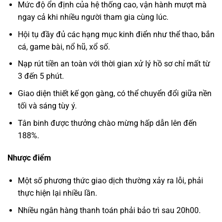
Mức độ ổn định của hệ thống cao, vận hành mượt mà
ngay cả khi nhiều người tham gia cùng lúc.
Hội tụ đầy đủ các hạng mục kinh điển như thể thao, bắn
cá, game bài, nổ hũ, xổ số.
Nạp rút tiền an toàn với thời gian xử lý hồ sơ chỉ mất từ
3 đến 5 phút.
Giao diện thiết kế gọn gàng, có thể chuyển đổi giữa nền
tối và sáng tùy ý.
Tân binh được thưởng chào mừng hấp dẫn lên đến
188%.
Nhược điểm
Một số phương thức giao dịch thường xảy ra lỗi, phải
thực hiện lại nhiều lần.
Nhiều ngân hàng thanh toán phải bảo trì sau 20h00.