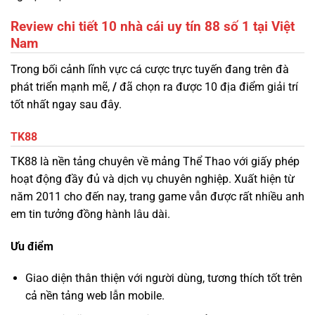
Review chi tiết 10 nhà cái uy tín 88 số 1 tại Việt
Nam
Trong bối cảnh lĩnh vực cá cược trực tuyến đang trên đà
phát triển mạnh mẽ,
/
đã chọn ra được 10 địa điểm giải trí
tốt nhất ngay sau đây.
TK88
TK88 là nền tảng chuyên về mảng Thể Thao với giấy phép
hoạt động đầy đủ và dịch vụ chuyên nghiệp. Xuất hiện từ
năm 2011 cho đến nay, trang game vẫn được rất nhiều anh
em tin tưởng đồng hành lâu dài.
Ưu điểm
Giao diện thân thiện với người dùng, tương thích tốt trên
cả nền tảng web lẫn mobile.