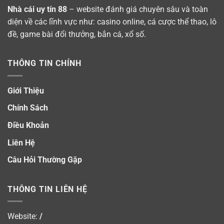
Nhà cái uy tín 88
– website đánh giá chuyên sâu và toàn
diện về các lĩnh vực như: casino online, cá cược thể thao, lô
đề, game bài đổi thưởng, bắn cá, xổ số.
THÔNG TIN CHÍNH
Giới Thiệu
Chính Sách
Điều Khoản
Liên Hệ
Câu Hỏi Thường Gặp
THÔNG TIN LIÊN HỆ
Website:
/