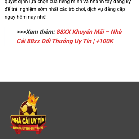
quyết định lựa chọn của riêng mình và nhanh tay đăng ký
để trải nghiệm sớm nhất các trò chơi, dịch vụ đẳng cấp
ngay hôm nay nhé!
>>>Xem thêm:
88XX Khuyến Mãi – Nhà
Cái 88xx Đổi Thưởng Uy Tín | +100K