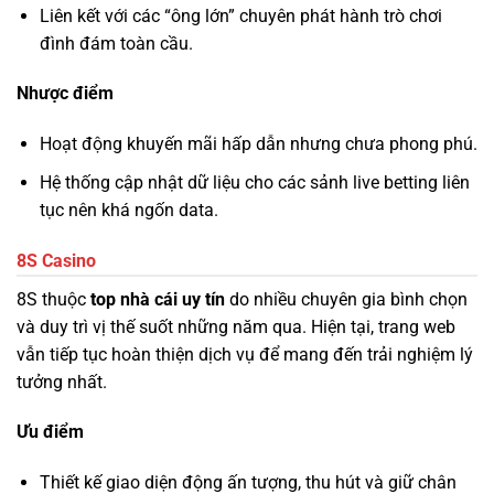
Liên kết với các “ông lớn” chuyên phát hành trò chơi
đình đám toàn cầu.
Nhược điểm
Hoạt động khuyến mãi hấp dẫn nhưng chưa phong phú.
Hệ thống cập nhật dữ liệu cho các sảnh live betting liên
tục nên khá ngốn data.
8S Casino
8S thuộc
top nhà cái uy tín
do nhiều chuyên gia bình chọn
và duy trì vị thế suốt những năm qua. Hiện tại, trang web
vẫn tiếp tục hoàn thiện dịch vụ để mang đến trải nghiệm lý
tưởng nhất.
Ưu điểm
Thiết kế giao diện động ấn tượng, thu hút và giữ chân