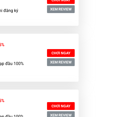
CHƠI NGAY
XEM REVIEW
hi đăng ký
.5%
CHƠI NGAY
XEM REVIEW
nạp đầu 100%
.5%
CHƠI NGAY
XEM REVIEW
nạp đầu 100%