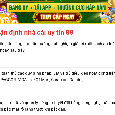
n được nền tảng đồng hành chất lượng, đáng tin cậy và đổi th
bài viết đánh giá top 10 sau đây của
nhacaiuytin-88.it.com
nhé!
ận định nhà cái uy tín 88
ng tin cũng như tận hưởng trải nghiệm giải trí một cách an toà
ngay sau đây.
tuân thủ các quy định pháp luật và đủ điều kiện hoạt động trên
ó PAGCOR, MGA, Isle Of Man, Curacao eGaming,…
c lưu trữ và quản lý riêng tư tuyệt đối bằng công nghệ mã hóa
ch bảo mật rõ ràng trước khi bắt đầu.