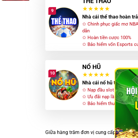
THỂ THAO
9
Nhà cái thể thao hoàn tr
✩ Chinh phục giấc mơ NBA 
dẫn
✩ Hoàn tiền cược 100%
✩ Bảo hiểm vốn Esports c
NỔ HŨ
10
Nhà cái nổ hũ thưởng số
✩ Nạp đầu slot – bắn cá t
✩ Ưu đãi nạp lần 2 nhận t
✩ Bảo hiểm thua cược 2,8
Giữa hàng trăm đơn vị cung cấp dịch vụ cá