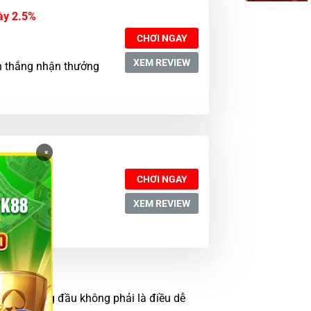
ày 2.5%
CHƠI NGAY
XEM REVIEW
n thắng nhận thưởng
×
ày 2.5%
CHƠI NGAY
XEM REVIEW
ực khủng
tín 88
hàng đầu không phải là điều dễ