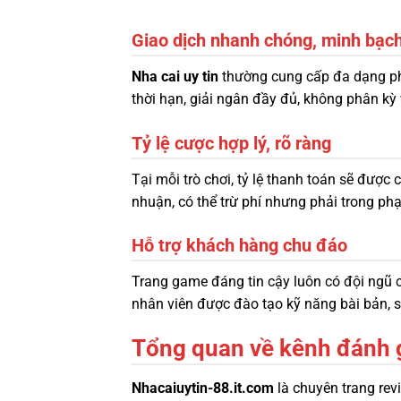
Giao dịch nhanh chóng, minh bạc
Nha cai uy tin
thường cung cấp đa dạng phươ
thời hạn, giải ngân đầy đủ, không phân kỳ 
Tỷ lệ cược hợp lý, rõ ràng
Tại mỗi trò chơi, tỷ lệ thanh toán sẽ được 
nhuận, có thể trừ phí nhưng phải trong ph
Hỗ trợ khách hàng chu đáo
Trang game đáng tin cậy luôn có đội ngũ c
nhân viên được đào tạo kỹ năng bài bản, s
Tổng quan về kênh đánh g
Nhacaiuytin-88.it.com
là chuyên trang re