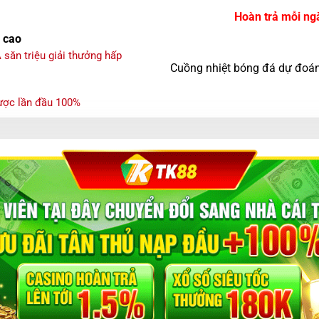
Hoàn trả mỗi ng
ả cao
săn triệu giải thưởng hấp
Cuồng nhiệt bóng đá dự đoá
ược lần đầu 100%
Hoàn trả mỗi ng
c
ặng thưởng lên đến 100%
Nhà cái nổ hũ c
hêm 20%
88,000vnd
 cược khác nhau trên thị trường, việc chọn ra những
nhà cái uy 