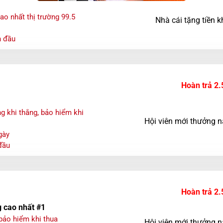
ao nhất thị trường 99.5
Nhà cái tặng tiền k
n đầu
Hoàn trả 2
g khi thắng, bảo hiểm khi
Hội viên mới thưởng 
gày
đầu
Hoàn trả 2
g cao nhất #1
bảo hiểm khi thua
Hội viên mới thưởng 