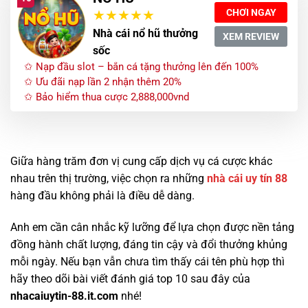
CHƠI NGAY
Nhà cái nổ hũ thưởng
XEM REVIEW
sốc
✩ Nạp đầu slot – bắn cá tặng thưởng lên đến 100%
✩ Ưu đãi nạp lần 2 nhận thêm 20%
✩ Bảo hiểm thua cược 2,888,000vnd
Giữa hàng trăm đơn vị cung cấp dịch vụ cá cược khác
nhau trên thị trường, việc chọn ra những
nhà cái uy tín 88
hàng đầu không phải là điều dễ dàng.
Anh em cần cân nhắc kỹ lưỡng để lựa chọn được nền tảng
đồng hành chất lượng, đáng tin cậy và đổi thưởng khủng
mỗi ngày. Nếu bạn vẫn chưa tìm thấy cái tên phù hợp thì
hãy theo dõi bài viết đánh giá top 10 sau đây của
nhacaiuytin-88.it.com
nhé!