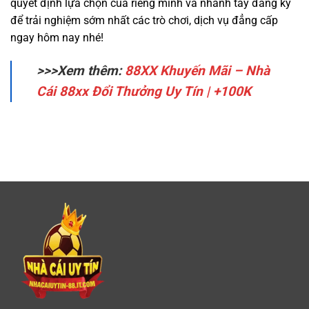
quyết định lựa chọn của riêng mình và nhanh tay đăng ký
để trải nghiệm sớm nhất các trò chơi, dịch vụ đẳng cấp
ngay hôm nay nhé!
>>>Xem thêm:
88XX Khuyến Mãi – Nhà
Cái 88xx Đổi Thưởng Uy Tín | +100K