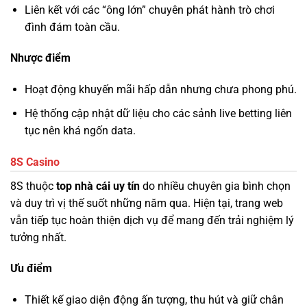
Liên kết với các “ông lớn” chuyên phát hành trò chơi
đình đám toàn cầu.
Nhược điểm
Hoạt động khuyến mãi hấp dẫn nhưng chưa phong phú.
Hệ thống cập nhật dữ liệu cho các sảnh live betting liên
tục nên khá ngốn data.
8S Casino
8S thuộc
top nhà cái uy tín
do nhiều chuyên gia bình chọn
và duy trì vị thế suốt những năm qua. Hiện tại, trang web
vẫn tiếp tục hoàn thiện dịch vụ để mang đến trải nghiệm lý
tưởng nhất.
Ưu điểm
Thiết kế giao diện động ấn tượng, thu hút và giữ chân