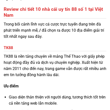
Review chi tiết 10 nhà cái uy tín 88 số 1 tại Việt
Nam
Trong bối cảnh lĩnh vực cá cược trực tuyến đang trên đà
phát triển mạnh mẽ,
/
đã chọn ra được 10 địa điểm giải trí
tốt nhất ngay sau đây.
TK88
TK88 là nền tảng chuyên về mảng Thể Thao với giấy phép
hoạt động đầy đủ và dịch vụ chuyên nghiệp. Xuất hiện từ
năm 2011 cho đến nay, trang game vẫn được rất nhiều anh
em tin tưởng đồng hành lâu dài.
Ưu điểm
Giao diện thân thiện với người dùng, tương thích tốt trên
cả nền tảng web lẫn mobile.