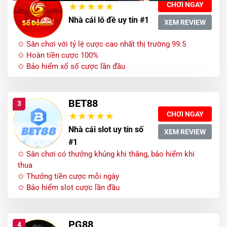
CHƠI NGAY
Nhà cái lô đề uy tín #1
XEM REVIEW
✩ Sân chơi với tỷ lệ cược cao nhất thị trường 99.5
✩ Hoàn tiền cược 100%
✩ Bảo hiểm xổ số cược lần đầu
BET88
3
CHƠI NGAY
Nhà cái slot uy tín số
XEM REVIEW
#1
✩ Sân chơi có thưởng khủng khi thắng, bảo hiểm khi
thua
✩ Thưởng tiền cược mỗi ngày
✩ Bảo hiểm slot cược lần đầu
PG88
4