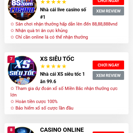
CHƠI NGAY
Nhà cái live casino số
XEM REVIEW
#1
✩ Sân chơi nhận thưởng hấp dẫn lên đến 88,88,888vnd
✩ Nhận quà tri ân cực khủng
✩ Chỉ cần online là có thể nhận thưởng
XS SIÊU TỐC
7
CHƠI NGAY
Nhà cái XS siêu tốc 1
XEM REVIEW
ăn 99.6
✩ Tham gia dự đoán xổ số Miền Bắc nhận thưởng cực
lớn
✩ Hoàn tiền cược 100%
✩ Bảo hiểm xổ số cược lần đầu
CASINO ONLINE
8