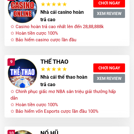
CHƠI NGAY
Nhà cái casino hoàn
XEM REVIEW
trả cao
✩ Casino hoàn trả cao nhất lên đến 28,88,888k
✩ Hoàn tiền cược 100%
✩ Bảo hiểm casino cược lần đầu
THỂ THAO
9
CHƠI NGAY
Nhà cái thể thao hoàn
XEM REVIEW
trả cao
✩ Chinh phục giấc mơ NBA săn triệu giải thưởng hấp
dẫn
✩ Hoàn tiền cược 100%
✩ Bảo hiểm vốn Esports cược lần đầu 100%
NỔ HŨ
10