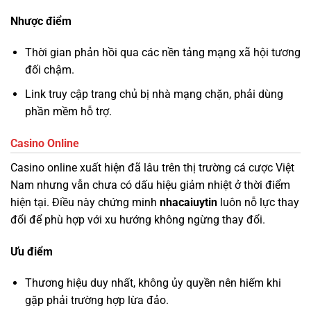
Nhược điểm
Thời gian phản hồi qua các nền tảng mạng xã hội tương
đối chậm.
Link truy cập trang chủ bị nhà mạng chặn, phải dùng
phần mềm hỗ trợ.
Casino Online
Casino online xuất hiện đã lâu trên thị trường cá cược Việt
Nam nhưng vẫn chưa có dấu hiệu giảm nhiệt ở thời điểm
hiện tại. Điều này chứng minh
nhacaiuytin
luôn nỗ lực thay
đổi để phù hợp với xu hướng không ngừng thay đổi.
Ưu điểm
Thương hiệu duy nhất, không ủy quyền nên hiếm khi
gặp phải trường hợp lừa đảo.