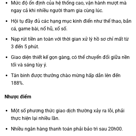
Mức độ ổn định của hệ thống cao, vận hành mượt mà
ngay cả khi nhiều người tham gia cùng lúc.
Hội tụ đầy đủ các hạng mục kinh điển như thể thao, bắn
cá, game bài, nổ hũ, xổ số.
Nạp rút tiền an toàn với thời gian xử lý hồ sơ chỉ mất từ
3 đến 5 phút.
Giao diện thiết kế gọn gàng, có thể chuyển đổi giữa nền
tối và sáng tùy ý.
Tân binh được thưởng chào mừng hấp dẫn lên đến
188%.
Nhược điểm
Một số phương thức giao dịch thường xảy ra lỗi, phải
thực hiện lại nhiều lần.
Nhiều ngân hàng thanh toán phải bảo trì sau 20h00.