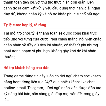
thanh toán tiện lợi, với thủ tục thực hiện đơn giản. Bên
cạnh đó là cam kết xử lý yêu cầu đúng thời hạn, giải ngân
đầy đủ, không phân kỳ và hỗ trợ khắc phục sự cố bất ngờ.
Tỷ lệ cược hợp lý, rõ ràng
Tại mỗi trò chơi, tỷ lệ thanh toán sẽ được công khai trực
tiếp ứng với từng cửa cược. Nếu chiến thắng, hội viên chắc
chắn nhận về đầy đủ tiền lợi nhuận, có thể trừ phí nhưng
phải trong phạm vi phù hợp, không gây khó dễ khi nhận
thưởng.
Hỗ trợ khách hàng chu đáo
Trang game đáng tin cậy luôn có đội ngũ chăm sóc khách
hàng hoạt động liên tục 24/7 qua nhiều kênh: live chat,
hotline, email, Telegram,… Đội ngũ nhân viên được đào tạo
kỹ năng bài bản, sẵn sàng giải đáp mọi vấn đề trong giây
lát.