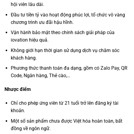
hội viên lâu dài.
Đầu tư tiền tỷ vào hoạt động phúc lợi, tổ chức vô vàng
chương trình ưu đãi hậu hĩnh.
Vận hành bảo mật theo chính sách giải pháp của
iovation hiệu quả.
Không giới hạn thời gian sử dụng dịch vụ chăm sóc
khách hàng.
Phương thức thanh toán đa dạng, gồm có Zalo Pay, QR
Code, Ngân hàng, Thẻ cào,…
Nhược điểm
Chỉ cho phép ứng viên từ 21 tuổi trở lên đăng ký tài
khoản.
Một số sản phẩm chưa được Việt hóa hoàn toàn, bất
đồng về ngôn ngữ.