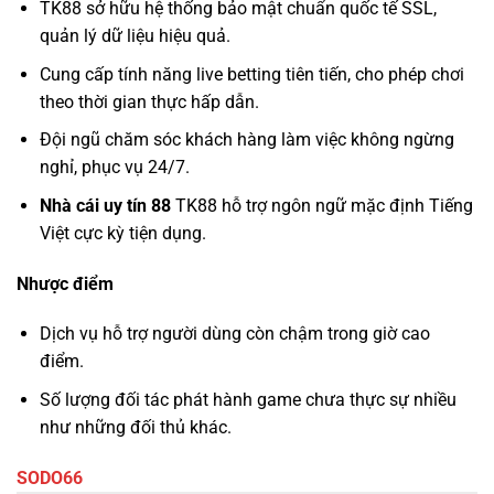
TK88 sở hữu hệ thống bảo mật chuẩn quốc tế SSL,
quản lý dữ liệu hiệu quả.
Cung cấp tính năng live betting tiên tiến, cho phép chơi
theo thời gian thực hấp dẫn.
Đội ngũ chăm sóc khách hàng làm việc không ngừng
nghỉ, phục vụ 24/7.
Nhà cái uy tín 88
TK88 hỗ trợ ngôn ngữ mặc định Tiếng
Việt cực kỳ tiện dụng.
Nhược điểm
Dịch vụ hỗ trợ người dùng còn chậm trong giờ cao
điểm.
Số lượng đối tác phát hành game chưa thực sự nhiều
như những đối thủ khác.
SODO66