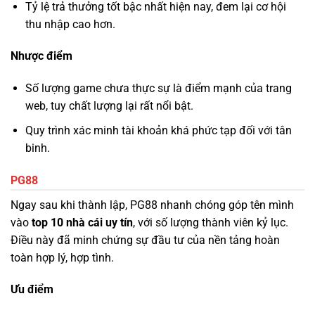
Tỷ lệ trả thưởng tốt bậc nhất hiện nay, đem lại cơ hội
thu nhập cao hơn.
Nhược điểm
Số lượng game chưa thực sự là điểm mạnh của trang
web, tuy chất lượng lại rất nổi bật.
Quy trình xác minh tài khoản khá phức tạp đối với tân
binh.
PG88
Ngay sau khi thành lập, PG88 nhanh chóng góp tên mình
vào
top 10 nhà cái uy tín
, với số lượng thành viên kỷ lục.
Điều này đã minh chứng sự đầu tư của nền tảng hoàn
toàn hợp lý, hợp tình.
Ưu điểm