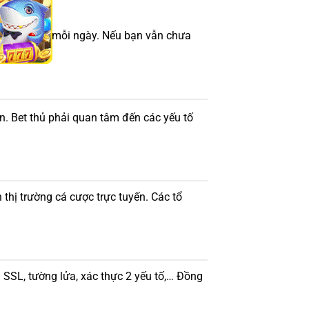
ưởng khủng mỗi ngày. Nếu bạn vẫn chưa
n. Bet thủ phải quan tâm đến các yếu tố
 thị trường cá cược trực tuyến. Các tổ
 SSL, tường lửa, xác thực 2 yếu tố,… Đồng