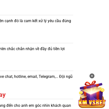
Bên cạnh đó là cam kết xử lý yêu cầu đúng
viên chắc chắn nhận về đầy đủ tiền lợi
✕
✕
e chat, hotline, email, Telegram,… Đội ngũ
ay
mang đến cho anh em góc nhìn khách quan