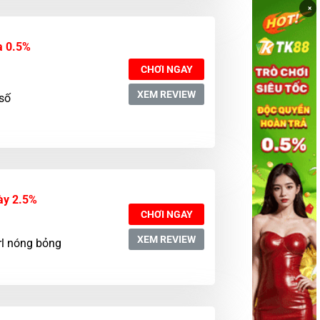
×
a 0.5%
CHƠI NGAY
XEM REVIEW
số
ày 2.5%
CHƠI NGAY
XEM REVIEW
irl nóng bỏng