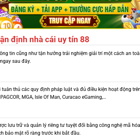
n được nền tảng đồng hành chất lượng, đáng tin cậy và đổi th
bài viết đánh giá top 10 sau đây của
nhacaiuytin-88.it.com
nhé!
ận định nhà cái uy tín 88
ng tin cũng như tận hưởng trải nghiệm giải trí một cách an toà
ngay sau đây.
tuân thủ các quy định pháp luật và đủ điều kiện hoạt động trên
ó PAGCOR, MGA, Isle Of Man, Curacao eGaming,…
c lưu trữ và quản lý riêng tư tuyệt đối bằng công nghệ mã hóa
ch bảo mật rõ ràng trước khi bắt đầu.