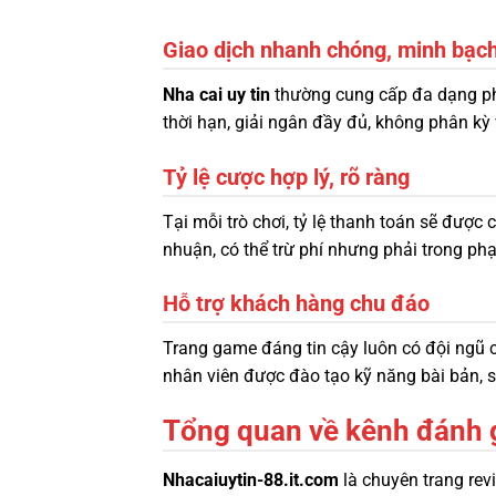
Giao dịch nhanh chóng, minh bạc
Nha cai uy tin
thường cung cấp đa dạng phươ
thời hạn, giải ngân đầy đủ, không phân kỳ 
Tỷ lệ cược hợp lý, rõ ràng
Tại mỗi trò chơi, tỷ lệ thanh toán sẽ được 
nhuận, có thể trừ phí nhưng phải trong ph
Hỗ trợ khách hàng chu đáo
Trang game đáng tin cậy luôn có đội ngũ c
nhân viên được đào tạo kỹ năng bài bản, s
Tổng quan về kênh đánh g
Nhacaiuytin-88.it.com
là chuyên trang re