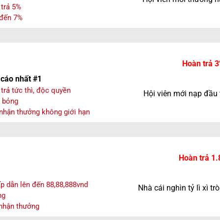
 trả 5%
 đến 7%
Hoàn trả 
 cáo nhất #1
trả tức thì, độc quyền
Hội viên mới nạp đầu
g bỏng
nhận thưởng không giới hạn
Hoàn trả 1
p dẫn lên đến 88,88,888vnd
Nhà cái nghìn tỷ lì xì t
ng
 nhận thưởng