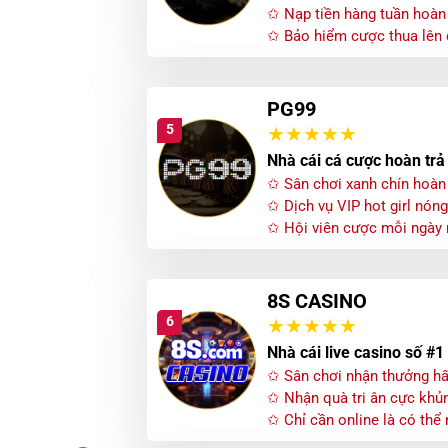
✩ Nạp tiền hàng tuần hoàn
✩ Bảo hiểm cược thua lên
PG99
5
Nhà cái cá cược hoàn trả
✩ Sân chơi xanh chín hoàn 
✩ Dịch vụ VIP hot girl nón
✩ Hội viên cược mỗi ngày 
8S CASINO
6
Nhà cái live casino số #1
✩ Sân chơi nhận thưởng hấ
✩ Nhận quà tri ân cực khủ
✩ Chỉ cần online là có thể