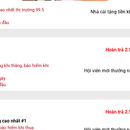
ao nhất thị trường 99.5
Nhà cái tặng tiền k
n đầu
Hoàn trả 2
g khi thắng, bảo hiểm khi
Hội viên mới thưởng 
gày
đầu
Hoàn trả 2
g cao nhất #1
bảo hiểm khi thua
Hội viên mới thưởng 