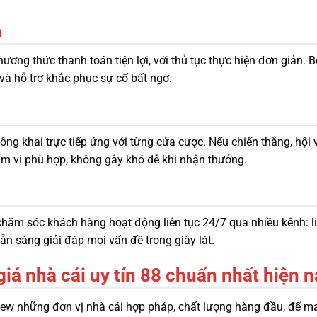
h
ng thức thanh toán tiện lợi, với thủ tục thực hiện đơn giản. 
và hỗ trợ khắc phục sự cố bất ngờ.
công khai trực tiếp ứng với từng cửa cược. Nếu chiến thắng, hội 
ạm vi phù hợp, không gây khó dễ khi nhận thưởng.
hăm sóc khách hàng hoạt động liên tục 24/7 qua nhiều kênh: liv
ẵn sàng giải đáp mọi vấn đề trong giây lát.
iá nhà cái uy tín 88 chuẩn nhất hiện n
view những đơn vị nhà cái hợp pháp, chất lượng hàng đầu, để 