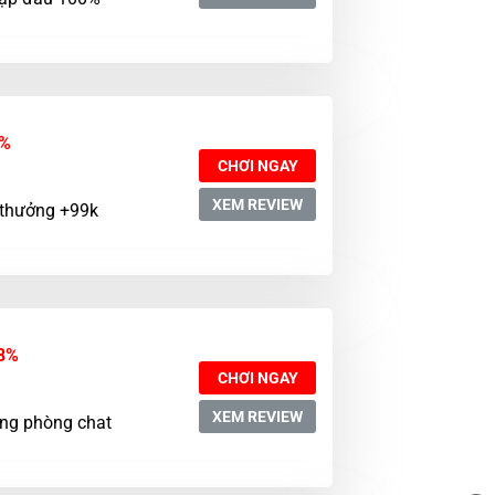
3%
CHƠI NGAY
XEM REVIEW
 thưởng +99k
.8%
CHƠI NGAY
XEM REVIEW
ròng phòng chat