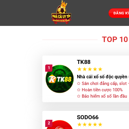
Chuyển
đến
ĐĂNG KÝ
nội
dung
TOP 10
TK88
1
Nhà cái xổ số độc quyền
✩ Sân chơi đẳng cấp, slot
✩ Hoàn tiền cược 100%
✩ Bảo hiểm xổ số lần đầu
SODO66
2