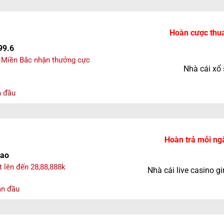
Hoàn cược thu
99.6
 Miền Bắc nhận thưởng cực
Nhà cái xổ 
n đầu
Hoàn trả mỗi ng
cao
 lên đến 28,88,888k
Nhà cái live casino g
ần đầu