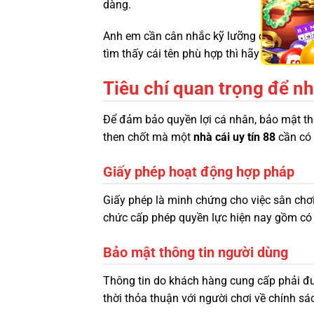
dàng.
Anh em cần cân nhắc kỹ lưỡng để lựa chọ
tìm thấy cái tên phù hợp thì hãy theo dõi 
Tiêu chí quan trọng để nh
Để đảm bảo quyền lợi cá nhân, bảo mật thô
then chốt mà một
nhà cái uy tín 88
cần có 
Giấy phép hoạt động hợp pháp
Giấy phép là minh chứng cho việc sân chơi 
chức cấp phép quyền lực hiện nay gồm c
Bảo mật thông tin người dùng
Thông tin do khách hàng cung cấp phải đượ
thời thỏa thuận với người chơi về chính sá