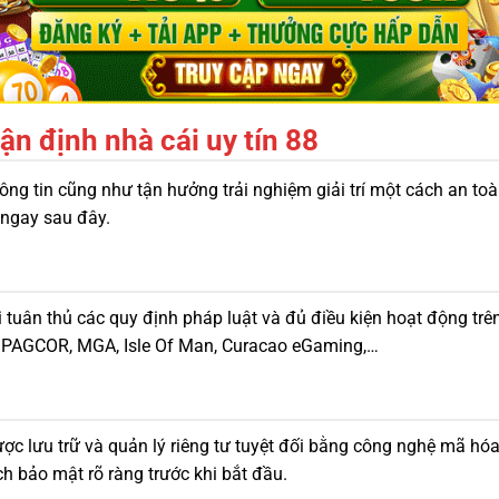
n được nền tảng đồng hành chất lượng, đáng tin cậy và đổi th
bài viết đánh giá top 10 sau đây của
nhacaiuytin-88.it.com
nhé!
ận định nhà cái uy tín 88
ng tin cũng như tận hưởng trải nghiệm giải trí một cách an toà
ngay sau đây.
tuân thủ các quy định pháp luật và đủ điều kiện hoạt động trên
ó PAGCOR, MGA, Isle Of Man, Curacao eGaming,…
c lưu trữ và quản lý riêng tư tuyệt đối bằng công nghệ mã hóa
ch bảo mật rõ ràng trước khi bắt đầu.