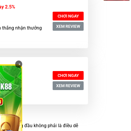
ày 2.5%
CHƠI NGAY
XEM REVIEW
n thắng nhận thưởng
×
ày 2.5%
CHƠI NGAY
XEM REVIEW
ực khủng
tín 88
hàng đầu không phải là điều dễ