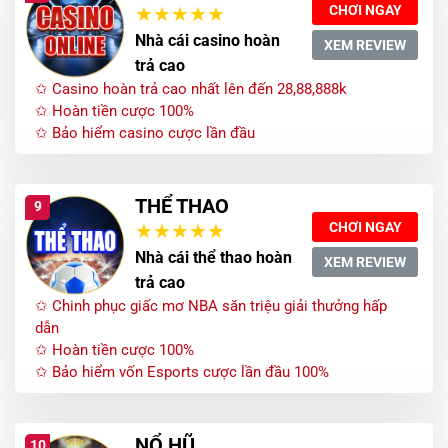
CHƠI NGAY
Nhà cái casino hoàn
XEM REVIEW
trả cao
✩ Casino hoàn trả cao nhất lên đến 28,88,888k
✩ Hoàn tiền cược 100%
✩ Bảo hiểm casino cược lần đầu
THỂ THAO
9
CHƠI NGAY
Nhà cái thể thao hoàn
XEM REVIEW
trả cao
✩ Chinh phục giấc mơ NBA săn triệu giải thưởng hấp
dẫn
✩ Hoàn tiền cược 100%
✩ Bảo hiểm vốn Esports cược lần đầu 100%
NỔ HŨ
10