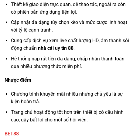
Thiết kế giao diện trực quan, dễ thao tác, ngoài ra còn
có phiên bản ứng dụng tiện lợi.
Cập nhật đa dạng tùy chọn kèo và mức cược linh hoạt
với tỷ lệ cạnh tranh.
Cung cấp dịch vụ xem live chất lượng HD, âm thanh sôi
động chuẩn
nhà cái uy tín 88
.
Hệ thống nạp rút tiền đa dạng, chấp nhận thanh toán
qua nhiều phương thức miễn phí.
Nhược điểm
Chương trình khuyến mãi nhiều nhưng chủ yếu là sự
kiện hoàn trả.
Trang chủ hoạt động tốt hơn trên thiết bị có cấu hình
cao, gây bất lợi cho một số hội viên.
BET88