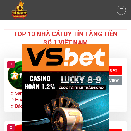
Chuyển
đến
nội
dung
TOP 10 NHÀ CÁI UY TÍN TẶNG TIỀN
SỐ 1 VIỆT NAM
×
×
TK88
1
CHƠI NGAY
Nhà cái xổ số độc
XEM REVIEW
quyền #1
✩ Sân chơi đẳng cấp, slot – bắn cá nạp đầu +100%
✩ Hoàn tiền cược 100%
✩ Bảo hiểm xổ số lần đầu
SODO66
2