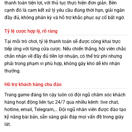
thanh toán tiện lợi, với thủ tục thực hiện đơn giản. Bên
cạnh đó là cam kết xử lý yêu cầu đúng thời hạn, giải ngân
đầy đủ, không phân kỳ và hỗ trợ khắc phục sự cố bất ngờ.
Tỷ lệ cược hợp lý, rõ ràng
Tại mỗi trò chơi, tỷ lệ thanh toán sẽ được công khai trực
tiếp ứng với từng cửa cược. Nếu chiến thắng, hội viên chắc
chắn nhận về đầy đủ tiền lợi nhuận, có thể trừ phí nhưng
phải trong phạm vi phù hợp, không gây khó dễ khi nhận
thưởng.
Hỗ trợ khách hàng chu đáo
Trang game đáng tin cậy luôn có đội ngũ chăm sóc khách
hàng hoạt động liên tục 24/7 qua nhiều kênh: live chat,
hotline, email, Telegram,… Đội ngũ nhân viên được đào tạo
kỹ năng bài bản, sẵn sàng giải đáp mọi vấn đề trong giây
lát.