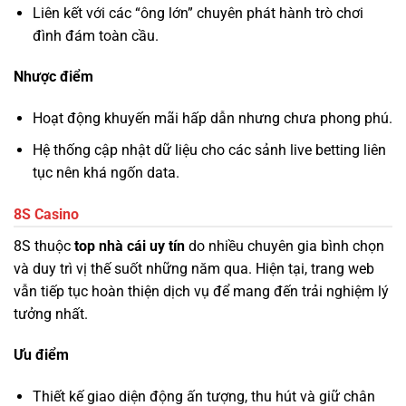
Liên kết với các “ông lớn” chuyên phát hành trò chơi
đình đám toàn cầu.
Nhược điểm
Hoạt động khuyến mãi hấp dẫn nhưng chưa phong phú.
Hệ thống cập nhật dữ liệu cho các sảnh live betting liên
tục nên khá ngốn data.
8S Casino
8S thuộc
top nhà cái uy tín
do nhiều chuyên gia bình chọn
và duy trì vị thế suốt những năm qua. Hiện tại, trang web
vẫn tiếp tục hoàn thiện dịch vụ để mang đến trải nghiệm lý
tưởng nhất.
Ưu điểm
Thiết kế giao diện động ấn tượng, thu hút và giữ chân