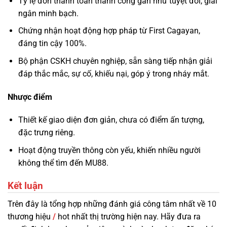
Tỷ lệ đơn thanh toán thành công gần như tuyệt đối, giải
ngân minh bạch.
Chứng nhận hoạt động hợp pháp từ First Cagayan,
đáng tin cậy 100%.
Bộ phận CSKH chuyên nghiệp, sẵn sàng tiếp nhận giải
đáp thắc mắc, sự cố, khiếu nại, góp ý trong nháy mắt.
Nhược điểm
Thiết kế giao diện đơn giản, chưa có điểm ấn tượng,
đặc trưng riêng.
Hoạt động truyền thông còn yếu, khiến nhiều người
không thể tìm đến MU88.
Kết luận
Trên đây là tổng hợp những đánh giá công tâm nhất về 10
thương hiệu
/
hot nhất thị trường hiện nay. Hãy đưa ra