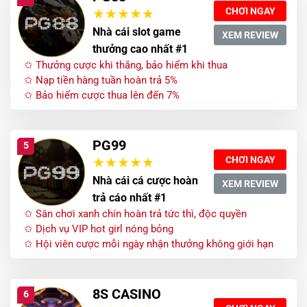
CHƠI NGAY
Nhà cái slot game
XEM REVIEW
thưởng cao nhất #1
✩ Thưởng cược khi thắng, bảo hiểm khi thua
✩ Nạp tiền hàng tuần hoàn trả 5%
✩ Bảo hiểm cược thua lên đến 7%
PG99
5
CHƠI NGAY
Nhà cái cá cược hoàn
XEM REVIEW
trả cáo nhất #1
✩ Sân chơi xanh chín hoàn trả tức thì, độc quyền
✩ Dịch vụ VIP hot girl nóng bỏng
✩ Hội viên cược mỗi ngày nhận thưởng không giới hạn
8S CASINO
6