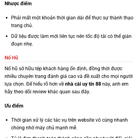
Nhược điểm
Phải mất một khoản thời gian dài để thực sự thành thạo
trang chủ.
Dữ liệu được làm mới liên tục nên tốc độ tải có thể gián
đoạn nhẹ.
Nổ Hũ
Nổ hũ sở hữu tệp khách hàng ổn định, đồng thời được
nhiều chuyên trang đánh giá cao và đề xuất cho mọi người
lựa chọn. Để hiểu rõ hơn về
nhà cái uy tín 88
này, anh em
hãy theo dõi review khác quan sau đây.
Ưu điểm
Thời gian xử lý các tác vụ trên website vô cùng nhanh
chóng nhờ máy chủ mạnh mẽ.