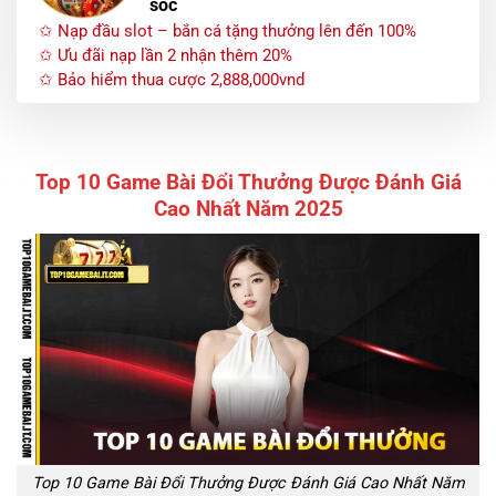
sốc
✩ Nạp đầu slot – bắn cá tặng thưởng lên đến 100%
✩ Ưu đãi nạp lần 2 nhận thêm 20%
✩ Bảo hiểm thua cược 2,888,000vnd
Top 10 Game Bài Đổi Thưởng Được Đánh Giá
Cao Nhất Năm 2025
Top 10 Game Bài Đổi Thưởng Được Đánh Giá Cao Nhất Năm