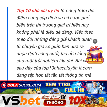
✕
×
×
×