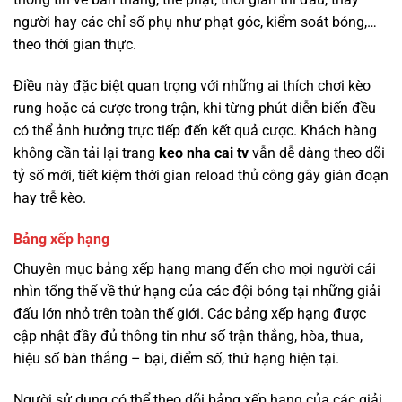
người hay các chỉ số phụ như phạt góc, kiểm soát bóng,…
theo thời gian thực.
Điều này đặc biệt quan trọng với những ai thích chơi kèo
rung hoặc cá cược trong trận, khi từng phút diễn biến đều
có thể ảnh hưởng trực tiếp đến kết quả cược. Khách hàng
không cần tải lại trang
keo nha cai tv
vẫn dễ dàng theo dõi
tỷ số mới, tiết kiệm thời gian reload thủ công gây gián đoạn
hay trễ kèo.
Bảng xếp hạng
Chuyên mục bảng xếp hạng mang đến cho mọi người cái
nhìn tổng thể về thứ hạng của các đội bóng tại những giải
đấu lớn nhỏ trên toàn thế giới. Các bảng xếp hạng được
cập nhật đầy đủ thông tin như số trận thắng, hòa, thua,
hiệu số bàn thắng – bại, điểm số, thứ hạng hiện tại.
Người sử dụng có thể theo dõi bảng xếp hạng của các giải