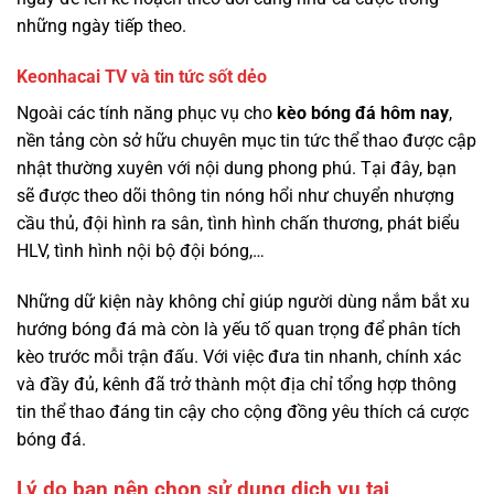
những ngày tiếp theo.
Keonhacai TV và tin tức sốt dẻo
Ngoài các tính năng phục vụ cho
kèo bóng đá hôm nay
,
nền tảng còn sở hữu chuyên mục tin tức thể thao được cập
nhật thường xuyên với nội dung phong phú. Tại đây, bạn
sẽ được theo dõi thông tin nóng hổi như chuyển nhượng
cầu thủ, đội hình ra sân, tình hình chấn thương, phát biểu
HLV, tình hình nội bộ đội bóng,…
Những dữ kiện này không chỉ giúp người dùng nắm bắt xu
hướng bóng đá mà còn là yếu tố quan trọng để phân tích
kèo trước mỗi trận đấu. Với việc đưa tin nhanh, chính xác
và đầy đủ, kênh đã trở thành một địa chỉ tổng hợp thông
tin thể thao đáng tin cậy cho cộng đồng yêu thích cá cược
bóng đá.
Lý do bạn nên chọn sử dụng dịch vụ tại