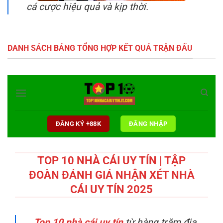
cá cược hiệu quả và kịp thời.
DANH SÁCH BẢNG TỔNG HỢP KẾT QUẢ TRẬN ĐẤU