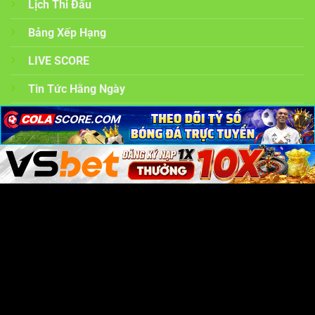
Lịch Thi Đấu
Bảng Xếp Hạng
LIVE SCORE
Tin Tức Hằng Ngày
Soi Kèo Tổng Hợp
×
×
×
×
×
×
THÔNG TIN CHUNG
Giới Thiệu #keonhacaiTV
Các Chính Sách Bảo Mật
Điều Khoản Sử Dụng
Câu Hỏi Thường Gặp FAQ