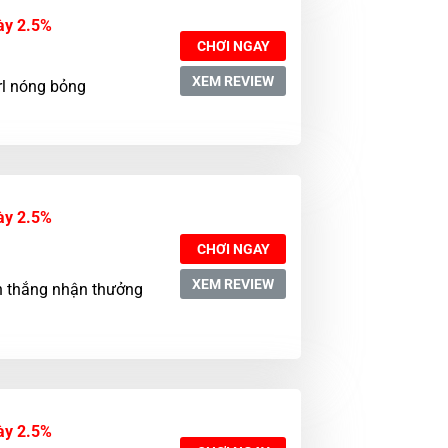
ày 2.5%
CHƠI NGAY
XEM REVIEW
irl nóng bỏng
ày 2.5%
CHƠI NGAY
XEM REVIEW
n thắng nhận thưởng
ày 2.5%