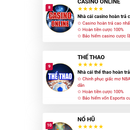
CASINO ONLINE
8
Nhà cái casino hoàn trả 
✩ Casino hoàn trả cao nhất
✩ Hoàn tiền cược 100%
✩ Bảo hiểm casino cược l
THỂ THAO
9
Nhà cái thể thao hoàn tr
✩ Chinh phục giấc mơ NBA 
dẫn
✩ Hoàn tiền cược 100%
✩ Bảo hiểm vốn Esports c
NỔ HŨ
10