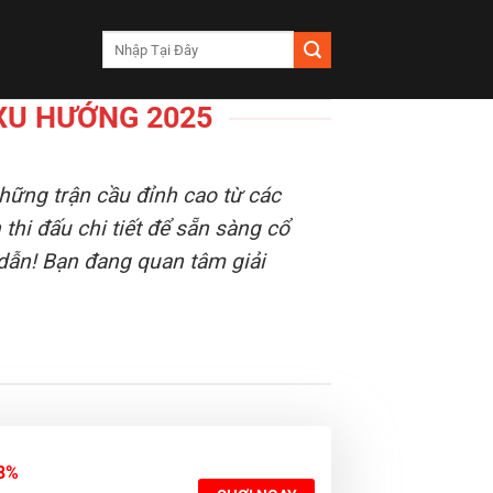
 XU HƯỚNG 2025
những trận cầu đỉnh cao từ các
 thi đấu chi tiết để sẵn sàng cổ
 dẫn! Bạn đang quan tâm giải
.8%