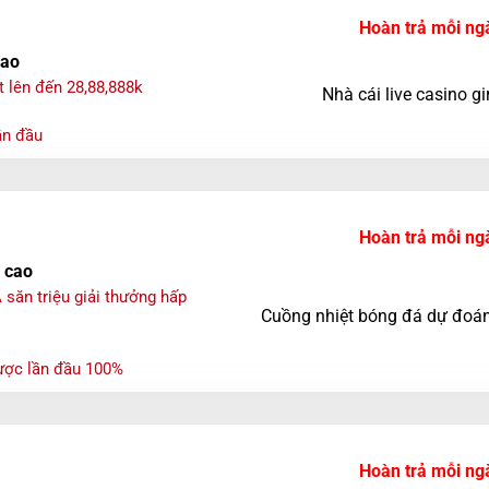
Hoàn trả mỗi ng
cao
 lên đến 28,88,888k
Nhà cái live casino g
ần đầu
Hoàn trả mỗi ng
ả cao
săn triệu giải thưởng hấp
Cuồng nhiệt bóng đá dự đoá
ược lần đầu 100%
Hoàn trả mỗi ng