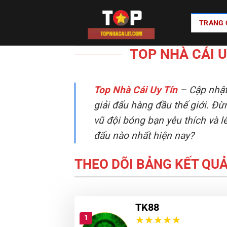
Chuyển
đến
TRANG 
nội
dung
TOP NHÀ CÁI U
Top Nhà Cái Uy Tín
– Cập nhật 
giải đấu hàng đầu thế giới. Đừn
vũ đội bóng bạn yêu thích và 
đấu nào nhất hiện nay?
THEO DÕI BẢNG KẾT QU
TK88
1