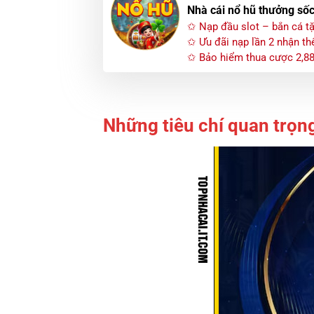
Nhà cái nổ hũ thưởng số
✩ Nạp đầu slot – bắn cá t
✩ Ưu đãi nạp lần 2 nhận t
✩ Bảo hiểm thua cược 2,8
Những tiêu chí quan trọng