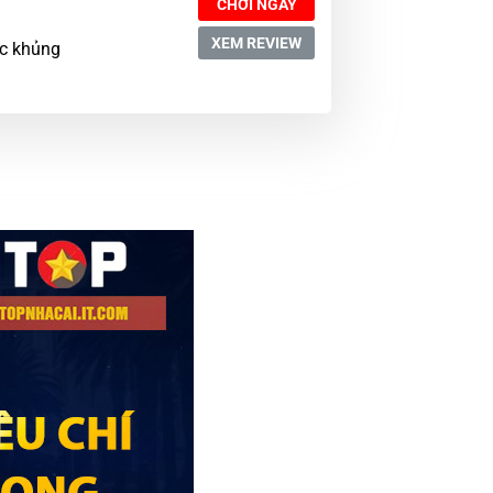
CHƠI NGAY
XEM REVIEW
ực khủng