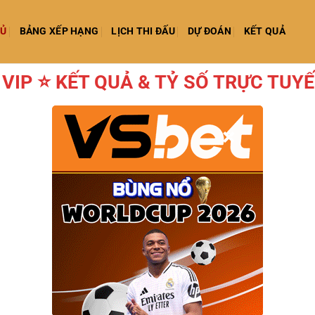
HỦ
BẢNG XẾP HẠNG
LỊCH THI ĐẤU
DỰ ĐOÁN
KẾT QUẢ
VIP ⭐ KẾT QUẢ & TỶ SỐ TRỰC TUY
×
×