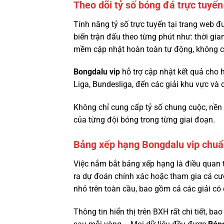
Theo dõi tỷ số bóng đá trực tuyế
Tính năng tỷ số trực tuyến tại trang web đ
biến trận đấu theo từng phút như: thời gia
mềm cập nhật hoàn toàn tự động, không cần
Bongdalu vip
hỗ trợ cập nhật kết quả cho h
Liga, Bundesliga, đến các giải khu vực v
Không chỉ cung cấp tỷ số chung cuộc, nền t
của từng đội bóng trong từng giai đoạn.
Bảng xếp hạng Bongdalu vip chuẩ
Việc nắm bắt bảng xếp hạng là điều quan 
ra dự đoán chính xác hoặc tham gia cá cư
nhỏ trên toàn cầu, bao gồm cả các giải có
Thông tin hiển thị trên BXH rất chi tiết, b