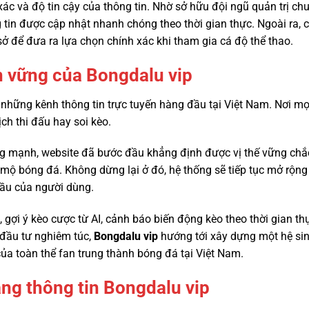
ác và độ tin cậy của thông tin. Nhờ sở hữu đội ngũ quản trị c
g tin được cập nhật nhanh chóng theo thời gian thực. Ngoài ra,
sở để đưa ra lựa chọn chính xác khi tham gia cá độ thể thao.
n vững của Bongdalu vip
 những kênh thông tin trực tuyến hàng đầu tại Việt Nam. Nơi mọ
ịch thi đấu hay soi kèo.
ng mạnh, website đã bước đầu khẳng định được vị thế vững chắc
mộ bóng đá. Không dừng lại ở đó, hệ thống sẽ tiếp tục mở rộng d
cầu của người dùng.
gợi ý kèo cược từ AI, cảnh báo biến động kèo theo thời gian t
 đầu tư nghiêm túc,
Bongdalu vip
hướng tới xây dựng một hệ sinh
ủa toàn thể fan trung thành bóng đá tại Việt Nam.
ng thông tin Bongdalu vip