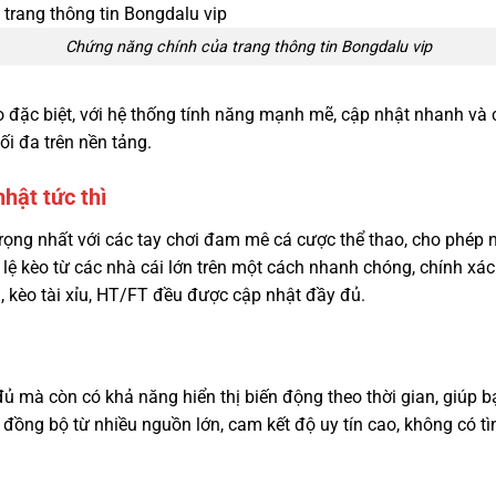
Chứng năng chính của trang thông tin Bongdalu vip
o đặc biệt, với hệ thống tính năng mạnh mẽ, cập nhật nhanh và c
ối đa trên nền tảng.
hật tức thì
trọng nhất với các tay chơi đam mê cá cược thể thao, cho phép 
lệ kèo từ các nhà cái lớn trên một cách nhanh chóng, chính xác 
, kèo tài xỉu, HT/FT đều được cập nhật đầy đủ.
ủ mà còn có khả năng hiển thị biến động theo thời gian, giúp 
ồng bộ từ nhiều nguồn lớn, cam kết độ uy tín cao, không có tìn