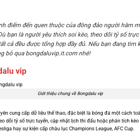
ành điểm đến quen thuộc của đông đảo người hâm mộ
ù bạn là người yêu thích soi kèo, theo dõi tỷ số trực
tất cả đều được tổng hợp đầy đủ. Nếu bạn đang tìm 
g bỏ qua bongdaluvip.it.com nhé!
dalu vip
Giới thiệu chung về Bongdalu vip
uyên cung cấp dữ liệu thể thao, đặc biệt là bóng đá một cách to
eo dõi tỷ số trực tuyến, cập nhật lịch thi đấu hoặc phân tích kè
desliga hay sự kiện cấp châu lục Champions League, AFC Cup.