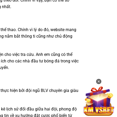
theo dõi. Chính vì vậy, bạn có thể so
 nhất.
 thể thao. Chính vì lý do đó, website mang
dàng nắm bắt thông ti cũng như chủ động
iện cho việc tra cứu. Anh em cũng có thể
u ích cho các nhà đầu tư bóng đá trong việc
uyển.
✕
✕
thực hiện bởi đội ngũ BLV chuyên gia giàu
 kê lịch sử đối đầu giữa hai đội, phong độ
ông tin về xu hướng đặt cược phổ biến từ