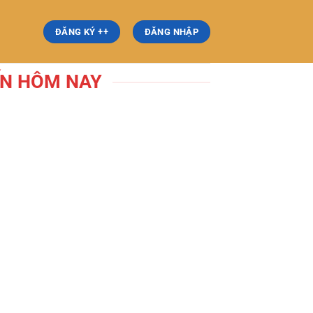
ĐĂNG KÝ ++
ĐĂNG NHẬP
ẾN HÔM NAY