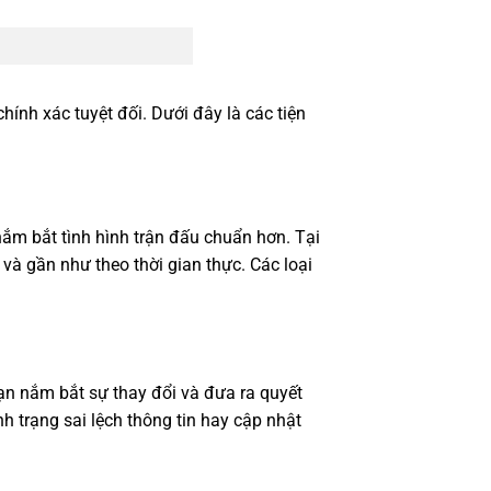
hính xác tuyệt đối. Dưới đây là các tiện
nắm bắt tình hình trận đấu chuẩn hơn. Tại
và gần như theo thời gian thực. Các loại
bạn nắm bắt sự thay đổi và đưa ra quyết
h trạng sai lệch thông tin hay cập nhật