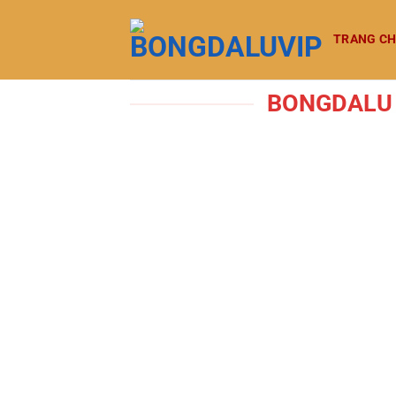
Chuyển
đến
TRANG C
nội
dung
BONGDALU 