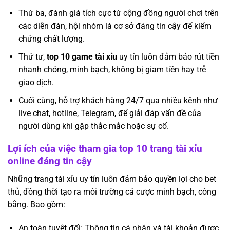
Thứ ba, đánh giá tích cực từ cộng đồng người chơi trên
các diễn đàn, hội nhóm là cơ sở đáng tin cậy để kiểm
chứng chất lượng.
Thứ tư,
top 10 game tài xỉu
uy tín luôn đảm bảo rút tiền
nhanh chóng, minh bạch, không bị giam tiền hay trễ
giao dịch.
Cuối cùng, hỗ trợ khách hàng 24/7 qua nhiều kênh như
live chat, hotline, Telegram, để giải đáp vấn đề của
người dùng khi gặp thắc mắc hoặc sự cố.
Lợi ích của việc tham gia top 10 trang tài xỉu
online đáng tin cậy
Những trang tài xỉu uy tín luôn đảm bảo quyền lợi cho bet
thủ, đồng thời tạo ra môi trường cá cược minh bạch, công
bằng. Bao gồm:
An toàn tuyệt đối: Thông tin cá nhân và tài khoản được