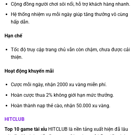
Cộng đồng người chơi sôi nổi, hỗ trợ khách hàng nhanh.
Hệ thống nhiệm vụ mỗi ngày giúp tăng thưởng vô cùng
hấp dẫn.
Hạn chế
Tốc độ truy cập trang chủ vẫn còn chậm, chưa được cải
thiện.
Hoạt động khuyến mãi
Cược mỗi ngày, nhận 2000 xu vàng miễn phí.
Hoàn cược thua 2% không giới hạn mức thưởng.
Hoàn thành nạp thẻ cào, nhận 50.000 xu vàng.
HITCLUB
Top 10 game tài xỉu
HITCLUB là nền tảng xuất hiện đã lâu