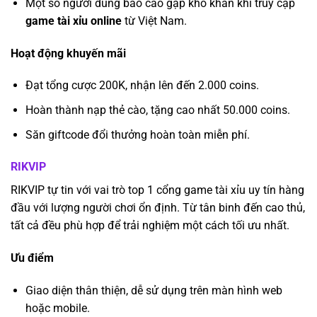
Một số người dùng báo cáo gặp khó khăn khi truy cập
game tài xỉu online
từ Việt Nam.
Hoạt động khuyến mãi
Đạt tổng cược 200K, nhận lên đến 2.000 coins.
Hoàn thành nạp thẻ cào, tặng cao nhất 50.000 coins.
Săn giftcode đổi thưởng hoàn toàn miễn phí.
RIKVIP
RIKVIP tự tin với vai trò top 1 cổng game tài xỉu uy tín hàng
đầu với lượng người chơi ổn định. Từ tân binh đến cao thủ,
tất cả đều phù hợp để trải nghiệm một cách tối ưu nhất.
Ưu điểm
Giao diện thân thiện, dễ sử dụng trên màn hình web
hoặc mobile.