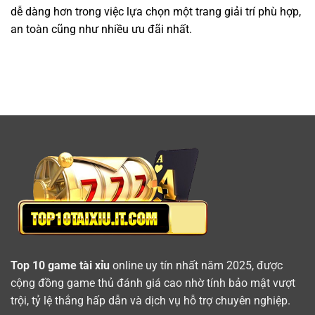
dễ dàng hơn trong việc lựa chọn một trang giải trí phù hợp,
an toàn cũng như nhiều ưu đãi nhất.
Top 10 game tài xỉu
online uy tín nhất năm 2025, được
cộng đồng game thủ đánh giá cao nhờ tính bảo mật vượt
trội, tỷ lệ thắng hấp dẫn và dịch vụ hỗ trợ chuyên nghiệp.