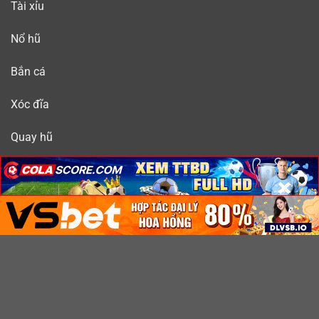
Tài xỉu
Nổ hũ
Bắn cá
Xóc đĩa
Quay hũ
Game bài
×
×
×
HỖ TRỢ
Địa chỉ: 33/2 Đ. Số 47, Thảo Điền, Thủ Đức, Hồ Chí Minh,
Việt Nam
Mã bưu: 700000