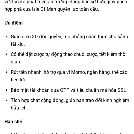
với tốc độ phát triển ấn tượng. Sòng bạc sở hữu giấy phép
hợp phá của Isle Of Man quyền lực toàn cầu.
Ưu điểm
Giao diện 3D độc quyền, mô phỏng chân thực cho sảnh
tài xỉu.
Có thể đặt cược tự động theo chuỗi cược, tiết kiệm thời
gian.
Rút tiền nhanh, hỗ trợ qua ví Momo, ngân hàng, thẻ cào
tiện lợi.
Bảo mật tài khoản qua OTP và tiêu chuẩn mã hóa SSL.
Tích hợp chat cộng đồng, giúp bạn trao đổi kinh nghiệm
hữu ích.
Hạn chế