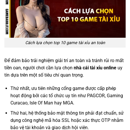
Cách lựa chọn top 10 game tài xỉu an toàn
Để đảm bảo trải nghiệm giải trí an toàn và tránh rủi ro mất
tiền oan, người chơi cần lựa chọn
nhà cái tài xỉu online
uy
tín dựa trên một số tiêu chí quan trọng.
Thứ nhất, ưu tiên những cổng game được cấp phép
hoạt động bởi các tổ chức uy tín như PAGCOR, Gaming
Curacao, Isle Of Man hay MGA.
Thứ hai, hệ thống bảo mật thông tin phải đạt chuẩn, sử
dụng công nghệ mã hóa SSL hoặc xác thực OTP nhằm
bảo vệ tài khoản và giao dịch hội viên.