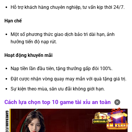
Hỗ trợ khách hàng chuyên nghiệp, tư vấn kịp thời 24/7.
Hạn chế
Một số phương thức giao dịch bảo trì dài hạn, ảnh
hưởng tiến độ nạp rút.
Hoạt động khuyến mãi
Nạp tiền lần đầu tiên, tặng thưởng gấp đôi 100%.
Đặt cược nhận vòng quay may mắn với quà tặng giá trị.
Sự kiện theo mùa, săn ưu đãi không giới hạn.
Cách lựa chọn top 10 game tài xỉu an toàn
✕