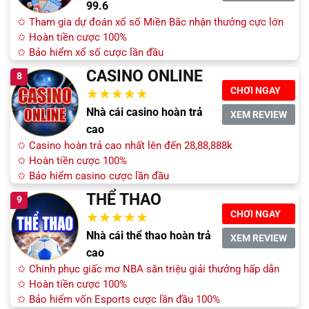
99.6
✩ Tham gia dự đoán xổ số Miền Bắc nhận thưởng cực lớn
✩ Hoàn tiền cược 100%
✩ Bảo hiểm xổ số cược lần đầu
CASINO ONLINE
8
CHƠI NGAY
Nhà cái casino hoàn trả
XEM REVIEW
cao
✩ Casino hoàn trả cao nhất lên đến 28,88,888k
✩ Hoàn tiền cược 100%
✩ Bảo hiểm casino cược lần đầu
THỂ THAO
9
CHƠI NGAY
Nhà cái thể thao hoàn trả
XEM REVIEW
cao
✩ Chinh phục giấc mơ NBA săn triệu giải thưởng hấp dẫn
✩ Hoàn tiền cược 100%
✩ Bảo hiểm vốn Esports cược lần đầu 100%