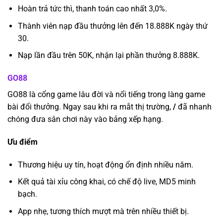
Hoàn trả tức thì, thanh toán cao nhất 3,0%.
Thành viên nạp đầu thưởng lên đến 18.888K ngày thứ
30.
Nạp lần đầu trên 50K, nhận lại phần thưởng 8.888K.
GO88
GO88 là cổng game lâu đời và nổi tiếng trong làng game
bài đổi thưởng. Ngay sau khi ra mắt thị trường,
/
đã nhanh
chóng đưa sân chơi này vào bảng xếp hạng.
Ưu điểm
Thương hiệu uy tín, hoạt động ổn định nhiều năm.
Kết quả tài xỉu công khai, có chế độ live, MD5 minh
bạch.
App nhẹ, tương thích mượt mà trên nhiều thiết bị.