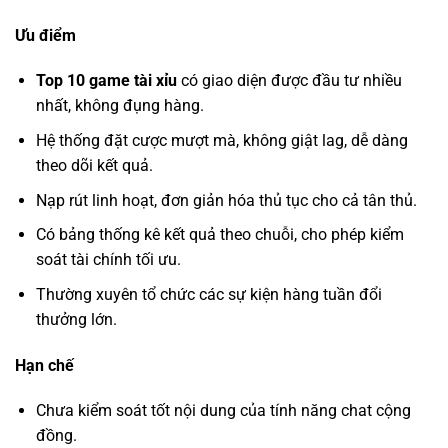
Ưu điểm
Top 10 game tài xỉu
có giao diện được đầu tư nhiều
nhất, không đụng hàng.
Hệ thống đặt cược mượt mà, không giật lag, dễ dàng
theo dõi kết quả.
Nạp rút linh hoạt, đơn giản hóa thủ tục cho cả tân thủ.
Có bảng thống kê kết quả theo chuỗi, cho phép kiểm
soát tài chính tối ưu.
Thường xuyên tổ chức các sự kiện hàng tuần đổi
thưởng lớn.
Hạn chế
Chưa kiểm soát tốt nội dung của tính năng chat cộng
đồng.