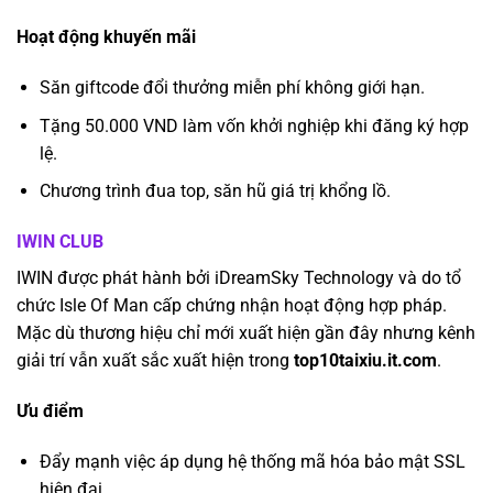
Hoạt động khuyến mãi
Săn giftcode đổi thưởng miễn phí không giới hạn.
Tặng 50.000 VND làm vốn khởi nghiệp khi đăng ký hợp
lệ.
Chương trình đua top, săn hũ giá trị khổng lồ.
IWIN CLUB
IWIN được phát hành bởi iDreamSky Technology và do tổ
chức Isle Of Man cấp chứng nhận hoạt động hợp pháp.
Mặc dù thương hiệu chỉ mới xuất hiện gần đây nhưng kênh
giải trí vẫn xuất sắc xuất hiện trong
top10taixiu.it.com
.
Ưu điểm
Đẩy mạnh việc áp dụng hệ thống mã hóa bảo mật SSL
hiện đại.