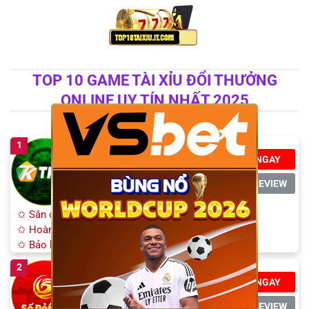
Chuyển
đến
nội
dung
TOP 10 GAME TÀI XỈU ĐỔI THƯỞNG
ONLINE UY TÍN NHẤT 2025
×
TK88
1
CHƠI NGAY
Nhà cái xổ số độc quyền
XEM REVIEW
#1
✩ Sân chơi đẳng cấp, slot – bắn cá nạp đầu +100%
✩ Hoàn tiền cược 100%
✩ Bảo hiểm xổ số lần đầu
SODO66
2
CHƠI NGAY
Nhà cái lô đề uy tín #1
XEM REVIEW